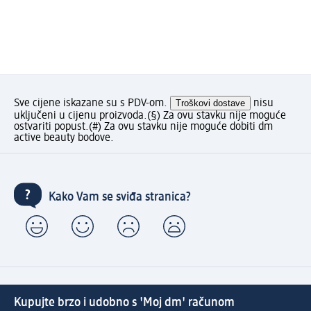
Sve cijene iskazane su s PDV-om.
Troškovi dostave
nisu
uključeni u cijenu proizvoda.
(§) Za ovu stavku nije moguće
ostvariti popust.
(#) Za ovu stavku nije moguće dobiti dm
active beauty bodove.
Kako Vam se sviđa stranica?
Kupujte brzo i udobno s 'Moj dm' računom