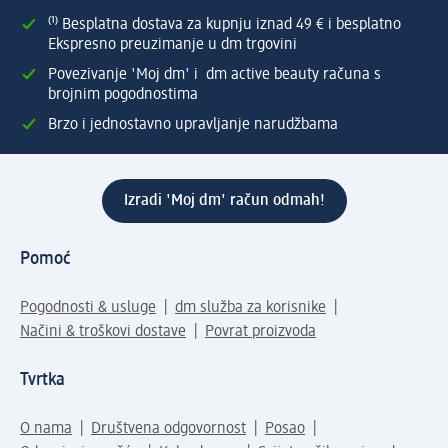
⁽¹⁾ Besplatna dostava za kupnju iznad 49 € i besplatno
Ekspresno preuzimanje u dm trgovini
Povezivanje 'Moj dm' i dm active beauty računa s
brojnim pogodnostima
Brzo i jednostavno upravljanje narudžbama
Izradi 'Moj dm' račun odmah!
Pomoć
Pogodnosti & usluge
dm služba za korisnike
Načini & troškovi dostave
Povrat proizvoda
Tvrtka
O nama
Društvena odgovornost
Posao