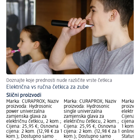
Doznajte koje prednosti nude različite vrste četkica
Za 
Električna vs ručna četkica za zube
Pr
Slični proizvodi
Marka: CURAPROX; Naziv
Marka: CURAPROX; Naziv
Marka: 
proizvoda: Hydrosonic
proizvoda: Hydrosonic
proizvod
power univerzalna
single univerzalna
električn
zamjenska glava za
zamjenska glava za
Cijena: 
električnu četkicu, 2 kom.;
električnu četkicu, 2 kom.;
cijena: 1
Cijena: 25,95 €; Osnovna
Cijena: 25,95 €; Osnovna
1 kom.);
cijena: 2 kom. (12,98 € za 1
cijena: 2 kom. (12,98 € za 1
online L
kom.); Dostupno samo
kom.); Dostupno samo
Status z