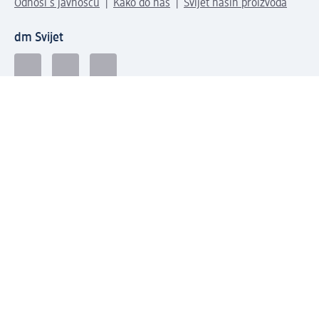
Odnosi s javnošću
Kako do nas
Svijet naših proizvoda
dm Svijet
Načini plaćanja