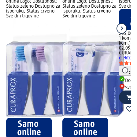
online Logo; Dostupnost:
online Logo; Dostupnost:
isporuku
Status zeleno Dostupno za
Status zeleno Dostupno za
Sve dm t
isporuku, Status crveno
isporuku, Status crveno
Sve dm trgovine
Sve dm trgovine
205,00 €
1 kom. (2
kom.)
Cij
02.05.20
CURAPR
električn
Obav
Dostu
Sve d