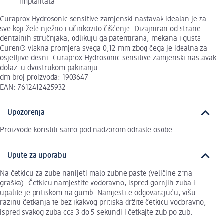
implantata
Curaprox Hydrosonic sensitive zamjenski nastavak idealan je za
sve koji žele nježno i učinkovito čišćenje. Dizajniran od strane
dentalnih stručnjaka, odlikuju ga patentirana, mekana i gusta
Curen® vlakna promjera svega 0,12 mm zbog čega je idealna za
osjetljive desni. Curaprox Hydrosonic sensitive zamjenski nastavak
dolazi u dvostrukom pakiranju.
dm broj proizvoda: 1903647
EAN: 7612412425932
Upozorenja
Proizvode koristiti samo pod nadzorom odrasle osobe.
Upute za uporabu
Na četkicu za zube nanijeti malo zubne paste (veličine zrna
graška). Četkicu namjestite vodoravno, ispred gornjih zuba i
upalite je pritiskom na gumb. Namjestite odgovarajuću, višu
razinu četkanja te bez ikakvog pritiska držite četkicu vodoravno,
ispred svakog zuba cca 3 do 5 sekundi i četkajte zub po zub.