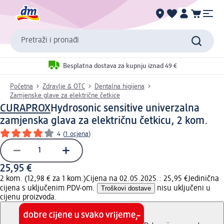
Pretraži i pronađi
Besplatna dostava za kupnju iznad 49 €
Početna
Zdravlje & OTC
Dentalna higijena
Zamjenske glave za električne četkice
CURAPROX
Hydrosonic sensitive univerzalna
zamjenska glava za električnu četkicu, 2 kom.
4
(
1 ocjena
)
25,95 €
2 kom. (12,98 € za 1 kom.)
Cijena na 02.05.2025.: 25,95 €
Jedinična
cijena s uključenim PDV-om.
Troškovi dostave
nisu uključeni u
cijenu proizvoda.