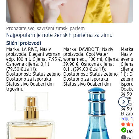
Pronađite svoj savršeni zimski parfem
Iz
Najpopularnije note ženskih parfema za zimu
La
Slični proizvodi
Marka: LA RIVE; Naziv
Marka: DAVIDOFF; Naziv
Marka: E
proizvoda: Elegant woman
proizvoda: Cool Water
Naziv pr
edp, 100 ml; Cijena: 7,95 €;
woman edt, 100 ml; Cijena:
avenue e
Osnovna cijena: 0,1 l
39,90 €; Osnovna cijena:
Cijena: 
(79,50 € za 1 l);
0,1 l (399,00 € za 1 l);
cijena: 0
Dostupnost: Status zeleno
Dostupnost: Status zeleno
1 l); Dos
Dostupno za isporuku,
Dostupno za isporuku,
zeleno D
Status sivo Odaberi dm
Status sivo Odaberi dm
isporuku
trgovinu
Odaberi 
34,90 €
0,125 l (
l)
Cijena 
34,90 €
Elizabet
edp, 125
Dostu