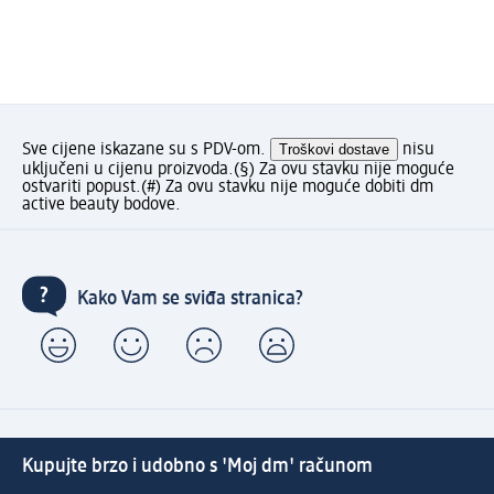
Sve cijene iskazane su s PDV-om.
Troškovi dostave
nisu
uključeni u cijenu proizvoda.
(§) Za ovu stavku nije moguće
ostvariti popust.
(#) Za ovu stavku nije moguće dobiti dm
active beauty bodove.
Kako Vam se sviđa stranica?
Kupujte brzo i udobno s 'Moj dm' računom