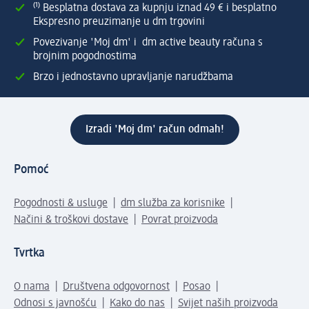
⁽¹⁾ Besplatna dostava za kupnju iznad 49 € i besplatno
Ekspresno preuzimanje u dm trgovini
Povezivanje 'Moj dm' i dm active beauty računa s
brojnim pogodnostima
Brzo i jednostavno upravljanje narudžbama
Izradi 'Moj dm' račun odmah!
Pomoć
Pogodnosti & usluge
dm služba za korisnike
Načini & troškovi dostave
Povrat proizvoda
Tvrtka
O nama
Društvena odgovornost
Posao
Odnosi s javnošću
Kako do nas
Svijet naših proizvoda