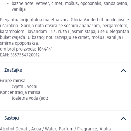
bazne note: vetiver, cimet, mošus, opoponaks, sandalovina,
vanilija
Elegantna orijentalna toaletna voda Gloria Vanderbilt neodoljiva je
i čarobna. Gornja nota otvara se sočnim ananasom, bergamotom,
karambolom i lavandom. Iris, ruža i jasmin stapaju se u elegantan
buket cvijeća. U baznoj noti razvijaju se cimet, mošus, vanilija i
smirna opoponaksa.
dm broj proizvoda: 1844441
EAN: 3357554720012
Značajke
Grupe mirisa:
cvjetni, voćni
Koncentracija mirisa:
toaletna voda (edt)
Sastojci
Alcohol Denat., Aqua / Water, Parfum / Fragrance, Alpha -