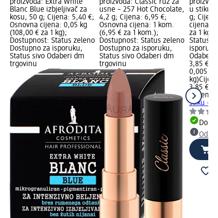
proizvoda: Extra White
proizvoda: Classic ruž za
proizvod
Blanc Blue izbjeljivač za
usne – 257 Hot Chocolate,
u stiku 
kosu, 50 g; Cijena: 5,40 €;
4,2 g; Cijena: 6,95 €;
g; Cijen
Osnovna cijena: 0,05 kg
Osnovna cijena: 1 kom.
cijena: 0
(108,00 € za 1 kg);
(6,95 € za 1 kom.);
za 1 kg)
Dostupnost: Status zeleno
Dostupnost: Status zeleno
Status z
Dostupno za isporuku,
Dostupno za isporuku,
isporuku
Status sivo Odaberi dm
Status sivo Odaberi dm
Odaberi 
trgovinu
trgovinu
3,85 €
0,005 kg 
kg)
Cijen
3,85 €
Melem
B
stiku – 
Dostu
Odabe