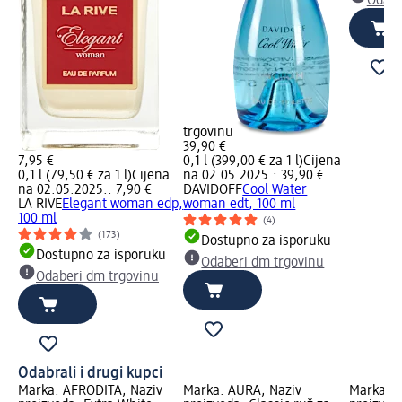
Odabe
trgovinu
39,90 €
7,95 €
0,1 l (399,00 € za 1 l)
Cijena
0,1 l (79,50 € za 1 l)
Cijena
na 02.05.2025.: 39,90 €
na 02.05.2025.: 7,90 €
DAVIDOFF
Cool Water
LA RIVE
Elegant woman edp,
woman edt, 100 ml
100 ml
(4)
(173)
Dostupno za isporuku
Dostupno za isporuku
Odaberi dm trgovinu
Odaberi dm trgovinu
Odabrali i drugi kupci
Marka: AFRODITA; Naziv
Marka: AURA; Naziv
Marka: M