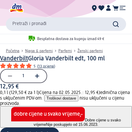
Pretraži i pronađi
Besplatna dostava za kupnju iznad 49 €
Početna
Njega & parfemi
Parfemi
Ženski parfemi
Vanderbilt
Gloria Vanderbilt edt, 100 ml
5
(
13 ocjena
)
12,95 €
0,1 l (129,50 € za 1 l)
Cijena na 02.05.2025.: 12,95 €
Jedinična cijena
s uključenim PDV-om.
Troškovi dostave
nisu uključeni u cijenu
proizvoda.
Dobre cijene u svako
vrijeme
Nije poskupjelo od 15.06.2023.