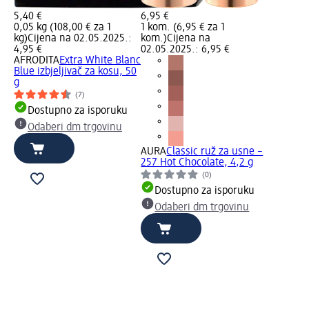
5,40 €
6,95 €
0,05 kg (108,00 € za 1
1 kom. (6,95 € za 1
kg)
Cijena na 02.05.2025.:
kom.)
Cijena na
4,95 €
02.05.2025.: 6,95 €
AFRODITA
Extra White Blanc
Blue izbjeljivač za kosu, 50
g
(7)
Dostupno za isporuku
Odaberi dm trgovinu
AURA
Classic ruž za usne –
257 Hot Chocolate, 4,2 g
(0)
Dostupno za isporuku
Odaberi dm trgovinu