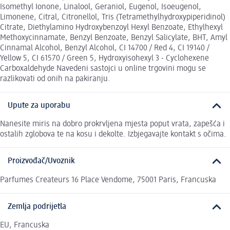
Isomethyl Ionone, Linalool, Geraniol, Eugenol, Isoeugenol,
Limonene, Citral, Citronellol, Tris (Tetramethylhydroxypiperidinol)
Citrate, Diethylamino Hydroxybenzoyl Hexyl Benzoate, Ethylhexyl
Methoxycinnamate, Benzyl Benzoate, Benzyl Salicylate, BHT, Amyl
Cinnamal Alcohol, Benzyl Alcohol, CI 14700 / Red 4, CI 19140 /
Yellow 5, CI 61570 / Green 5, Hydroxyisohexyl 3 - Cyclohexene
Carboxaldehyde Navedeni sastojci u online trgovini mogu se
razlikovati od onih na pakiranju.
Upute za uporabu
Nanesite miris na dobro prokrvljena mjesta poput vrata, zapešća i
ostalih zglobova te na kosu i dekolte. Izbjegavajte kontakt s očima.
Proizvođač/Uvoznik
Parfumes Createurs 16 Place Vendome, 75001 Paris, Francuska
Zemlja podrijetla
EU, Francuska