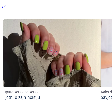
tyle
Upute korak po korak
Kako d
Ljetni dizajn noktiju
Savje