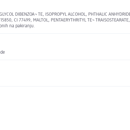
 GLYCOL DIBENZOA¬ TE, ISOPROPYL ALCOHOL, PHTHALIC ANHYDRID
15850, CI 77499, MALTOL, PENTAERYTHRITYL TE¬ TRAISOSTEARATE
 onih na pakiranju.
.de