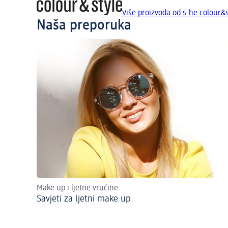
Više proizvoda od s-he colour&s
Naša preporuka
Make up i ljetne vrućine
Savjeti za ljetni make up