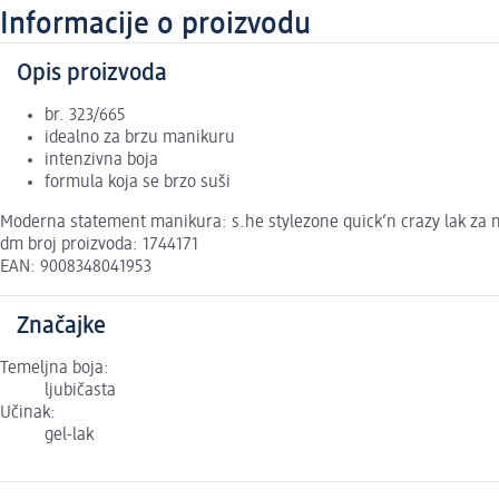
Informacije o proizvodu
Opis proizvoda
br. 323/665
idealno za brzu manikuru
intenzivna boja
formula koja se brzo suši
Moderna statement manikura: s.he stylezone quick‘n crazy lak za nok
dm broj proizvoda: 1744171
EAN: 9008348041953
Značajke
Temeljna boja:
ljubičasta
Učinak:
gel-lak