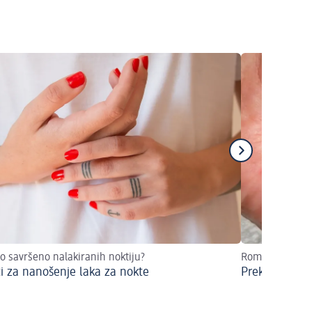
o savršeno nalakiranih noktiju?
Romantični diza
ti za nanošenje laka za nokte
Prekrasni nok