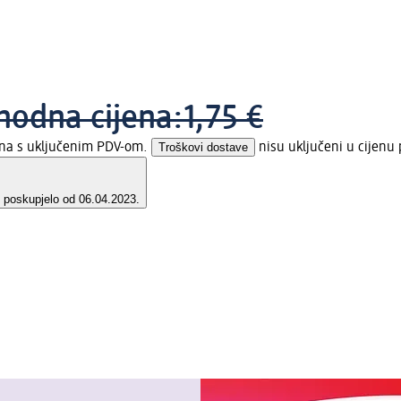
hodna cijena:
1,75 €
jena s uključenim PDV-om.
Troškovi dostave
nisu uključeni u cijenu 
e poskupjelo od 06.04.2023.