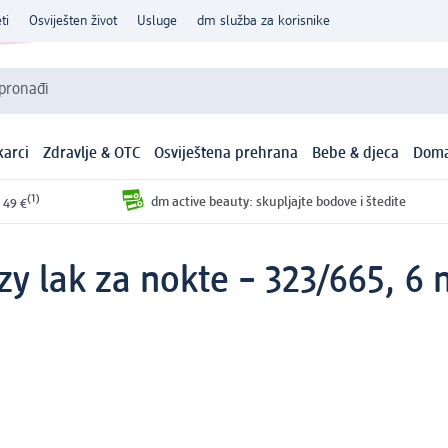
ti
Osviješten život
Usluge
dm služba za korisnike
 pronađi
arci
Zdravlje & OTC
Osviještena prehrana
Bebe & djeca
Doma
(1)
dm active beauty: skupljajte bodove i štedite
 49 €
zy lak za nokte – 323/665, 6 