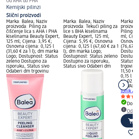
Od AHA do PHA
Pr
Kemijski pilinzi
Do
Slični proizvodi
Marka: Balea; Naziv
Marka: Balea; Naziv
Marka: O
proizvoda: Piling za
proizvoda: Tekući piling za
proizvod
čišćenje lica s AHA i PHA
lice s BHA kiselinama
Piling t
kiselinama Beauty Expert,
Beauty Expert, 125 ml;
ml; Cijen
125 ml; Cijena: 3,95 €;
Cijena: 5,95 €; Osnovna
Osnovna 
Osnovna cijena: 0,125 l
cijena: 0,125 l (47,60 € za 1
(76,67 € 
(31,60 € za 1 l); dm marka
l); dm marka Logo;
Dostupno
Logo; Dostupnost: Status
Dostupnost: Status zeleno
Dostupno
zeleno Dostupno za
Dostupno za isporuku,
Status s
isporuku, Status sivo
Status sivo Odaberi dm
trgovinu
Odaberi dm trgovinu
11,50 €
0,15 l (76
na 02.05
OLIVAL
Pr
tonik AH
Dostu
Odabe