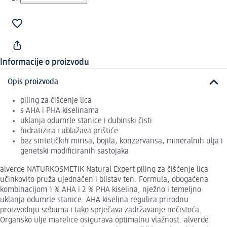
Informacije o proizvodu
Opis proizvoda
piling za čišćenje lica
s AHA i PHA kiselinama
uklanja odumrle stanice i dubinski čisti
hidratizira i ublažava prištiće
bez sintetičkih mirisa, bojila, konzervansa, mineralnih ulja i
genetski modificiranih sastojaka
alverde NATURKOSMETIK Natural Expert piling za čišćenje lica
učinkovito pruža ujednačen i blistav ten. Formula, obogaćena
kombinacijom 1 % AHA i 2 % PHA kiselina, nježno i temeljno
uklanja odumrle stanice. AHA kiselina regulira prirodnu
proizvodnju sebuma i tako sprječava zadržavanje nečistoća.
Organsko ulje marelice osigurava optimalnu vlažnost. alverde