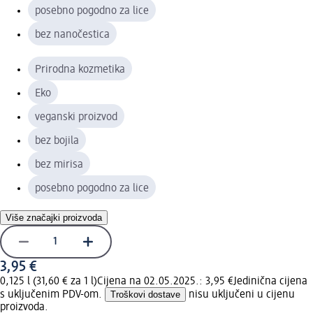
posebno pogodno za lice
bez nanočestica
Prirodna kozmetika
Eko
veganski proizvod
bez bojila
bez mirisa
posebno pogodno za lice
Više značajki proizvoda
3,95 €
0,125 l (31,60 € za 1 l)
Cijena na 02.05.2025.: 3,95 €
Jedinična cijena
s uključenim PDV-om.
Troškovi dostave
nisu uključeni u cijenu
proizvoda.