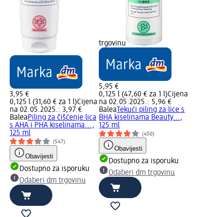
trgovinu
5,95 €
3,95 €
0,125 l (47,60 € za 1 l)
Cijena
0,125 l (31,60 € za 1 l)
Cijena
na 02.05.2025.: 5,96 €
na 02.05.2025.: 3,97 €
Balea
Tekući piling za lice s
Balea
Piling za čišćenje lica
BHA kiselinama Beauty...,
s AHA i PHA kiselinama...,
125 ml
125 ml
(450)
(547)
Obavijesti
Obavijesti
Dostupno za isporuku
Dostupno za isporuku
Odaberi dm trgovinu
Odaberi dm trgovinu