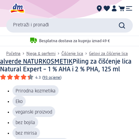
Pretraži i pronađi
Besplatna dostava za kupnju iznad 49 €
Početna
Njega & parfemi
Čišćenje lica
Gelovi za čišćenje lica
alverde NATURKOSMETIK
Piling za čišćenje lica
Natural Expert – 1 % AHA i 2 % PHA, 125 ml
4.3
(
93 ocjene
)
Prirodna kozmetika
Eko
veganski proizvod
bez bojila
bez mirisa