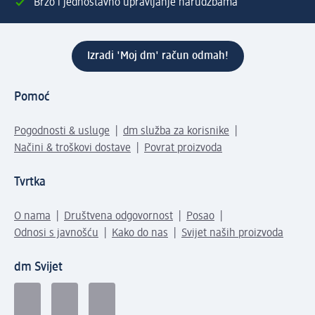
Brzo i jednostavno upravljanje narudžbama
Izradi 'Moj dm' račun odmah!
Pomoć
Pogodnosti & usluge
dm služba za korisnike
Načini & troškovi dostave
Povrat proizvoda
Tvrtka
O nama
Društvena odgovornost
Posao
Odnosi s javnošću
Kako do nas
Svijet naših proizvoda
dm Svijet