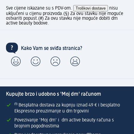
Sve cijene iskazane su s PDV-om.
Troškovi dostave
nisu
uključeni u cijenu proizvoda.
(§) Za ovu stavku nije moguće
ostvariti popust.
(#) Za ovu stavku nije moguće dobiti dm
active beauty bodove.
Kako Vam se sviđa stranica?
Kupujte brzo i udobno s 'Moj dm' računom
⁽¹⁾ Besplatna dostava za kupnju iznad 49 € i besplatno
Ekspresno preuzimanje u dm trgovini
Povezivanje 'Moj dm' i dm active beauty računa s
brojnim pogodnostima