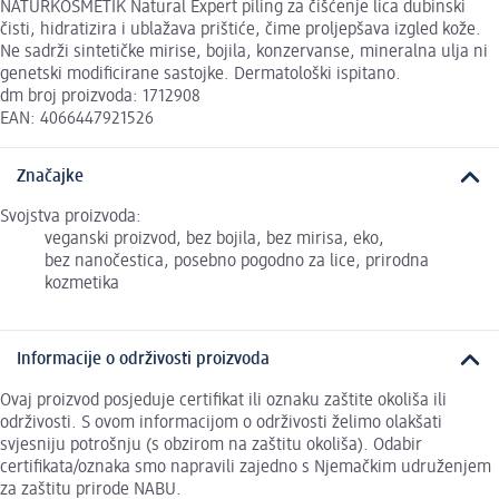
NATURKOSMETIK Natural Expert piling za čišćenje lica dubinski
čisti, hidratizira i ublažava prištiće, čime proljepšava izgled kože.
Ne sadrži sintetičke mirise, bojila, konzervanse, mineralna ulja ni
genetski modificirane sastojke. Dermatološki ispitano.
dm broj proizvoda: 1712908
EAN: 4066447921526
Značajke
Svojstva proizvoda:
veganski proizvod, bez bojila, bez mirisa, eko,
bez nanočestica, posebno pogodno za lice, prirodna
kozmetika
Informacije o održivosti proizvoda
Ovaj proizvod posjeduje certifikat ili oznaku zaštite okoliša ili
održivosti. S ovom informacijom o održivosti želimo olakšati
svjesniju potrošnju (s obzirom na zaštitu okoliša). Odabir
certifikata/oznaka smo napravili zajedno s Njemačkim udruženjem
za zaštitu prirode NABU.