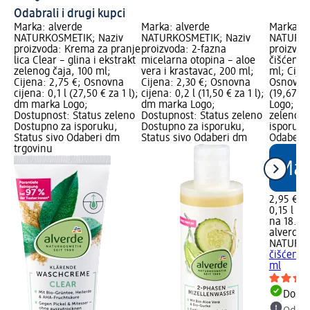
Odabrali i drugi kupci
Marka: alverde
Marka: alverde
Marka: a
NATURKOSMETIK; Naziv
NATURKOSMETIK; Naziv
NATURKO
proizvoda: Krema za pranje
proizvoda: 2-fazna
proizvod
lica Clear – glina i ekstrakt
micelarna otopina – aloe
čišćenje 
zelenog čaja, 100 ml;
vera i krastavac, 200 ml;
ml; Cijen
Cijena: 2,75 €; Osnovna
Cijena: 2,30 €; Osnovna
Osnovna 
cijena: 0,1 l (27,50 € za 1 l);
cijena: 0,2 l (11,50 € za 1 l);
(19,67 € 
dm marka Logo;
dm marka Logo;
Logo; Do
Dostupnost: Status zeleno
Dostupnost: Status zeleno
zeleno D
Dostupno za isporuku,
Dostupno za isporuku,
isporuku
Status sivo Odaberi dm
Status sivo Odaberi dm
Odaberi 
trgovinu
2,95 €
0,15 l (19
na 18.09
alverde
NATURK
čišćenje 
ml
Dostu