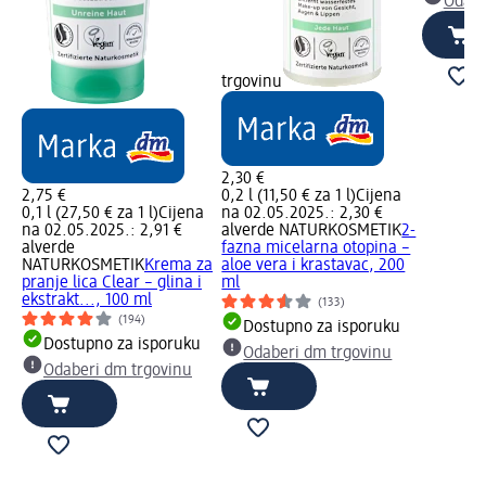
Odabe
trgovinu
2,30 €
2,75 €
0,2 l (11,50 € za 1 l)
Cijena
0,1 l (27,50 € za 1 l)
Cijena
na 02.05.2025.: 2,30 €
na 02.05.2025.: 2,91 €
alverde NATURKOSMETIK
2-
alverde
fazna micelarna otopina –
NATURKOSMETIK
Krema za
aloe vera i krastavac, 200
pranje lica Clear – glina i
ml
ekstrakt..., 100 ml
(133)
(194)
Dostupno za isporuku
Dostupno za isporuku
Odaberi dm trgovinu
Odaberi dm trgovinu