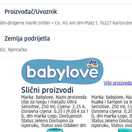
Proizvođač/Uvoznik
dm-drogerie markt GmbH + Co. KG Am dm-Platz 1, 76227 Karlsruh
Zemlja podrijetla
EU, Njemačka
Više proizvoda
Slični proizvodi
Marka: babylove; Naziv proizvoda:
Marka: babylove; Naz
Ulje za njegu i masažu Ultra
Kupka i šampon za b
Sensitive, 250 ml; Cijena: 2,25 €;
Sensitive, 250 ml; Ci
Osnovna cijena: 0,25 l (9,00 € za 1
Osnovna cijena: 0,25 
l); dm marka Logo; Dostupnost:
l); dm marka Logo; 
Status zeleno Dostupno za
Status zeleno Dostu
isporuku, Status sivo Odaberi dm
isporuku, Status siv