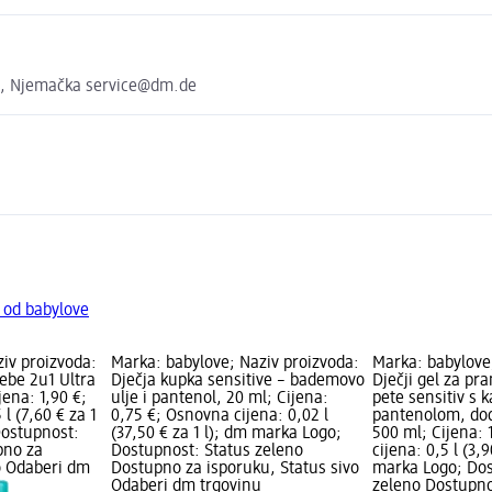
e, Njemačka service@dm.de
 od babylove
iv proizvoda:
Marka: babylove; Naziv proizvoda:
Marka: babylove
ebe 2u1 Ultra
Dječja kupka sensitive – bademovo
Dječji gel za pr
jena: 1,90 €;
ulje i pantenol, 20 ml; Cijena:
pete sensitiv s 
l (7,60 € za 1
0,75 €; Osnovna cijena: 0,02 l
pantenolom, do
Dostupnost:
(37,50 € za 1 l); dm marka Logo;
500 ml; Cijena: 
pno za
Dostupnost: Status zeleno
cijena: 0,5 l (3,9
o Odaberi dm
Dostupno za isporuku, Status sivo
marka Logo; Dos
Odaberi dm trgovinu
zeleno Dostupno