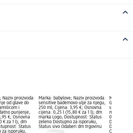
; Naziv proizvoda:
Marka: babylove; Naziv proizvoda:
Marka: baby
anje od glave do
sensitive bademovo ulje za njegu,
Gel za pranj
kamilicom i
250 ml; Cijena: 3,95 €; Osnovna
sensitive - 
datno punjenje,
cijena: 0,25 l (15,80 € za 1 l); dm
ml; Cijena:
1,95 €; Osnovna
marka Logo; Dostupnost: Status
0,5 l (4,50 
0 € za 1 l); dm
zeleno Dostupno za isporuku,
Dostupnost:
tupnost: Status
Status sivo Odaberi dm trgovinu
Dostupno za
 za isporuku,
Odaberi dm 