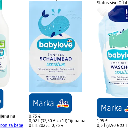
Status sivo Oda
ijena na
0,75 €
0,02 l (37,50 € za 1 l)
Cijena na
1,95 €
mpon za bebe
01.11.2025.: 0,75 €
0,5 l (3,90 € za 1 