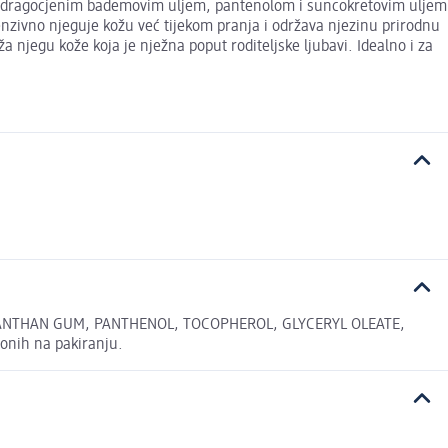
la s dragocjenim bademovim uljem, pantenolom i suncokretovim uljem
ntenzivno njeguje kožu već tijekom pranja i održava njezinu prirodnu
 njegu kože koja je nježna poput roditeljske ljubavi. Idealno i za
XANTHAN GUM, PANTHENOL, TOCOPHEROL, GLYCERYL OLEATE,
onih na pakiranju.