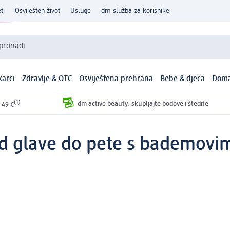
ti
Osviješten život
Usluge
dm služba za korisnike
 pronađi
arci
Zdravlje & OTC
Osviještena prehrana
Bebe & djeca
Doma
(1)
dm active beauty: skupljajte bodove i štedite
 49 €
d glave do pete s bademovim 