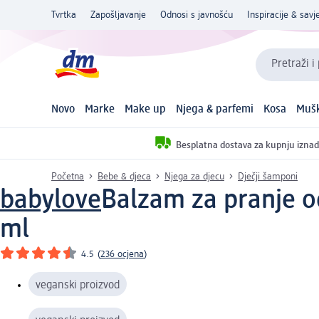
Tvrtka
Zapošljavanje
Odnosi s javnošću
Inspiracije & savje
Pretraži i
Novo
Marke
Make up
Njega & parfemi
Kosa
Mušk
Besplatna dostava za kupnju iznad
Početna
Bebe & djeca
Njega za djecu
Dječji šamponi
babylove
Balzam za pranje o
ml
4.5
(
236 ocjena
)
veganski proizvod