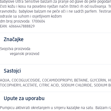
babylove Ultra Sensitive balzam za pranje od glave do pete pogoda
čisti kožu i kosu na posebno nježan način štiteći ih od isušivanja. 
ravnotežu. babylove balzam ne peče oči i ne sadrži parfem. Testiran
odrasle sa suhom i osjetljivom kožom
dm broj proizvoda: 1700604
EAN: 4066447888829
Značajke
Svojstva proizvoda:
veganski proizvod
Sastojci
AQUA, COCOGLUCOSIDE, COCAMIDOPROPYL BETAINE, GLYCERIN, H
TOCOPHERYL ACETATE, CITRIC ACID, SODIUM CHLORIDE, SODIUM BENZO
Upute za uporabu
Pumpicu aktivirati okretanjem u smjeru kazaljke na satu. Balzam ras