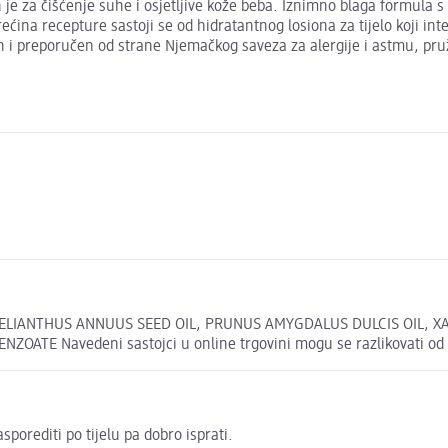
n je za čišćenje suhe i osjetljive kože beba. Iznimno blaga formu
Trećina recepture sastoji se od hidratantnog losiona za tijelo koji i
 i preporučen od strane Njemačkog saveza za alergije i astmu, pruža
ELIANTHUS ANNUUS SEED OIL, PRUNUS AMYGDALUS DULCIS OIL, 
ATE Navedeni sastojci u online trgovini mogu se razlikovati od 
porediti po tijelu pa dobro isprati.