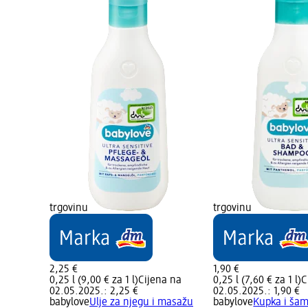
trgovinu
trgovinu
2,25 €
1,90 €
0,25 l (9,00 € za 1 l)
Cijena na
0,25 l (7,60 € za 1 l)
C
02.05.2025.: 2,25 €
02.05.2025.: 1,90 €
babylove
Ulje za njegu i masažu
babylove
Kupka i ša