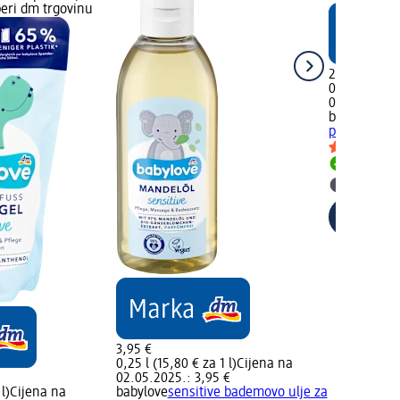
beri dm trgovinu
2,25 €
0,5 l (4,50 €
02.05.2025.
babylove
Gel
pete sensiti
Dostupno
Odaberi 
3,95 €
0,25 l (15,80 € za 1 l)
Cijena na
02.05.2025.: 3,95 €
l)
Cijena na
babylove
sensitive bademovo ulje za