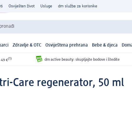
ti
Osviješten život
Usluge
dm služba za korisnike
 pronađi
arci
Zdravlje & OTC
Osviještena prehrana
Bebe & djeca
Doma
(1)
dm active beauty: skupljajte bodove i štedite
 49 €
tri-Care regenerator, 50 ml