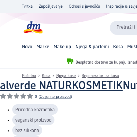
Tvrtka
Zapošljavanje
Odnosi s javnošću
Inspiracije & savje
Pretraži i
Novo
Marke
Make up
Njega & parfemi
Kosa
Mušk
Besplatna dostava za kupnju iznad
Početna
Kosa
Njega kose
Regeneratori za kosu
alverde NATURKOSMETIK
Nu
0
(
Ocijenite proizvod
)
Prirodna kozmetika
veganski proizvod
bez silikona