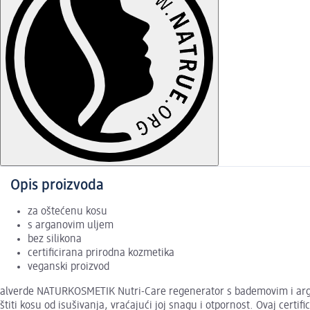
Opis proizvoda
za oštećenu kosu
s arganovim uljem
bez silikona
certificirana prirodna kozmetika
veganski proizvod
alverde NATURKOSMETIK Nutri-Care regenerator s bademovim i argan
štiti kosu od isušivanja, vraćajući joj snagu i otpornost. Ovaj certi