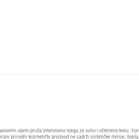
ovim uljem pruža intenzivnu njegu za suho i oštećeno kosu. Formul
ficirani prirodni kozmetički proizvod ne sadrži sintetičke mirise, bo