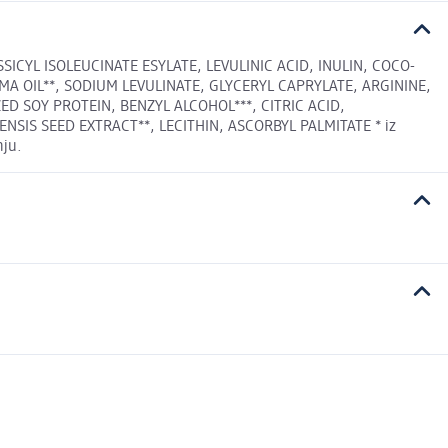
ICYL ISOLEUCINATE ESYLATE, LEVULINIC ACID, INULIN, COCO-
A OIL**, SODIUM LEVULINATE, GLYCERYL CAPRYLATE, ARGININE,
D SOY PROTEIN, BENZYL ALCOHOL***, CITRIC ACID,
IS SEED EXTRACT**, LECITHIN, ASCORBYL PALMITATE * iz
nju.