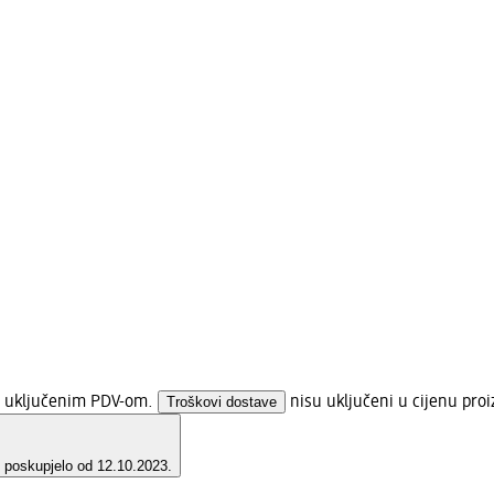
 s uključenim PDV-om.
Troškovi dostave
nisu uključeni u cijenu proi
e poskupjelo od 12.10.2023.