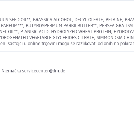
S SEED OIL**, BRASSICA ALCOHOL, DECYL OLEATE, BETAINE, BRASS
 PARFUM***, BUTYROSPERMUM PARKII BUTTER**, PERSEA GRATISSIM
L OIL**, P-ANISIC ACID, HYDROLYZED WHEAT PROTEIN, HYDROLYZE
ROGENATED VEGETABLE GLYCERIDES CITRATE, SIMMONDSIA CHINENS
eni sastojci u online trgovini mogu se razlikovati od onih na pakira
, Njemačka servicecenter@dm.de