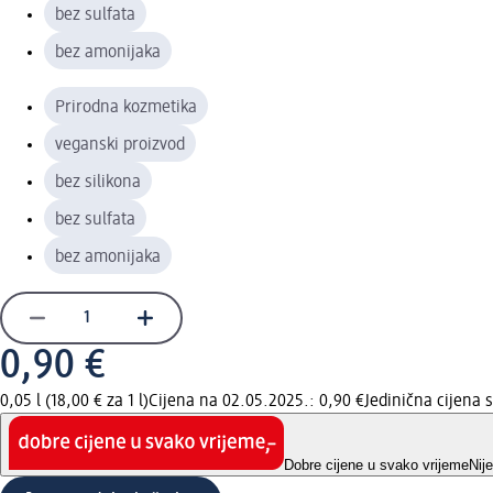
bez sulfata
bez amonijaka
Prirodna kozmetika
veganski proizvod
bez silikona
bez sulfata
bez amonijaka
0,90 €
0,05 l (18,00 € za 1 l)
Cijena na 02.05.2025.: 0,90 €
Jedinična cijena
Dobre cijene u svako vrijeme
Nij