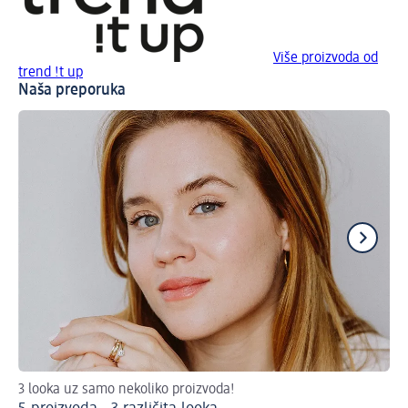
Više proizvoda od
trend !t up
Naša preporuka
3 looka uz samo nekoliko proizvoda!
Pri