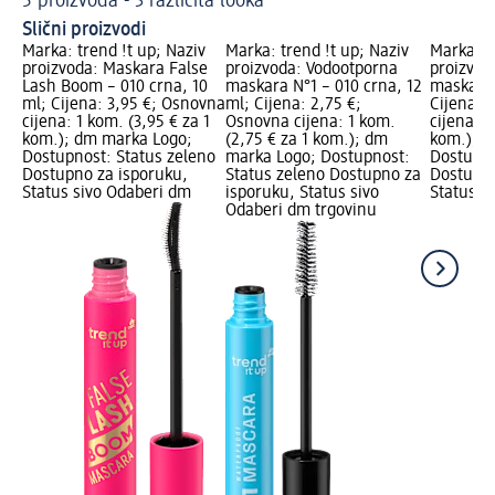
5 proizvoda - 3 različita looka
Ma
Slični proizvodi
Marka: trend !t up; Naziv
Marka: trend !t up; Naziv
Marka: t
proizvoda: Maskara False
proizvoda: Vodootporna
proizvod
Lash Boom – 010 crna, 10
maskara N°1 – 010 crna, 12
maskara 
ml; Cijena: 3,95 €; Osnovna
ml; Cijena: 2,75 €;
Cijena: 
cijena: 1 kom. (3,95 € za 1
Osnovna cijena: 1 kom.
cijena: 1
kom.); dm marka Logo;
(2,75 € za 1 kom.); dm
kom.); d
Dostupnost: Status zeleno
marka Logo; Dostupnost:
Dostupno
Dostupno za isporuku,
Status zeleno Dostupno za
Dostupno
Status sivo Odaberi dm
isporuku, Status sivo
Status s
Odaberi dm trgovinu