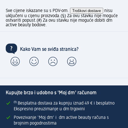
Sve cijene iskazane su s PDV-om.
Troškovi dostave
nisu
uključeni u cijenu proizvoda.
(§) Za ovu stavku nije moguće
ostvariti popust.
(#) Za ovu stavku nije moguće dobiti dm
active beauty bodove.
Kako Vam se sviđa stranica?
Kupujte brzo i udobno s 'Moj dm' računom
⁽¹⁾ Besplatna dostava za kupnju iznad 49 € i besplatno
Ekspresno preuzimanje u dm trgovini
Povezivanje 'Moj dm' i dm active beauty računa s
brojnim pogodnostima