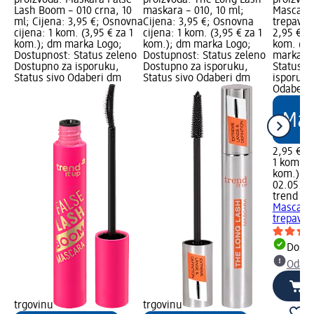
Lash Boom – 010 crna, 10
maskara – 010, 10 ml;
Mascara 
ml; Cijena: 3,95 €; Osnovna
Cijena: 3,95 €; Osnovna
trepavice
cijena: 1 kom. (3,95 € za 1
cijena: 1 kom. (3,95 € za 1
2,95 €; 
kom.); dm marka Logo;
kom.); dm marka Logo;
kom. (2,
Dostupnost: Status zeleno
Dostupnost: Status zeleno
marka Lo
Dostupno za isporuku,
Dostupno za isporuku,
Status z
Status sivo Odaberi dm
Status sivo Odaberi dm
isporuku
Odaberi 
2,95 €
1 kom. (2
kom.)
Cij
02.05.20
trend !t 
Mascara 
trepavic
Dostu
Odabe
trgovinu
trgovinu