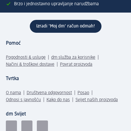
Brzo i jednostavno upravljanje narudžbama
Izradi 'Moj dm' račun odmah!
Pomoć
Pogodnosti & usluge
dm služba za korisnike
Načini & troškovi dostave
Povrat proizvoda
Tvrtka
O nama
Društvena odgovornost
Posao
Odnosi s javnošću
Kako do nas
Svijet naših proizvoda
dm Svijet