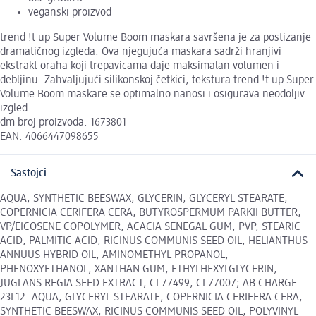
veganski proizvod
trend !t up Super Volume Boom maskara savršena je za postizanje
dramatičnog izgleda. Ova njegujuća maskara sadrži hranjivi
ekstrakt oraha koji trepavicama daje maksimalan volumen i
debljinu. Zahvaljujući silikonskoj četkici, tekstura trend !t up Super
Volume Boom maskare se optimalno nanosi i osigurava neodoljiv
izgled.
dm broj proizvoda: 1673801
EAN: 4066447098655
Sastojci
AQUA, SYNTHETIC BEESWAX, GLYCERIN, GLYCERYL STEARATE,
COPERNICIA CERIFERA CERA, BUTYROSPERMUM PARKII BUTTER,
VP/EICOSENE COPOLYMER, ACACIA SENEGAL GUM, PVP, STEARIC
ACID, PALMITIC ACID, RICINUS COMMUNIS SEED OIL, HELIANTHUS
ANNUUS HYBRID OIL, AMINOMETHYL PROPANOL,
PHENOXYETHANOL, XANTHAN GUM, ETHYLHEXYLGLYCERIN,
JUGLANS REGIA SEED EXTRACT, CI 77499, CI 77007; AB CHARGE
23L12: AQUA, GLYCERYL STEARATE, COPERNICIA CERIFERA CERA,
SYNTHETIC BEESWAX, RICINUS COMMUNIS SEED OIL, POLYVINYL