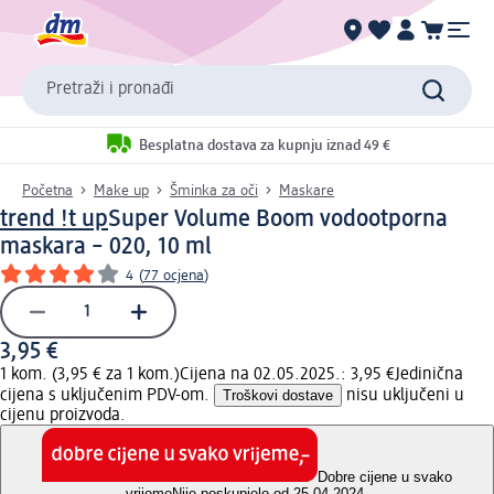
Pretraži i pronađi
Besplatna dostava za kupnju iznad 49 €
Početna
Make up
Šminka za oči
Maskare
trend !t up
Super Volume Boom vodootporna
maskara – 020, 10 ml
4
(
77 ocjena
)
3,95 €
1 kom. (3,95 € za 1 kom.)
Cijena na 02.05.2025.: 3,95 €
Jedinična
cijena s uključenim PDV-om.
Troškovi dostave
nisu uključeni u
cijenu proizvoda.
Dobre cijene u svako
vrijeme
Nije poskupjelo od 25.04.2024.