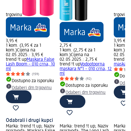
trgovinu
trgovinu
3,95 €
3,95 €
1 kom. (3,95 € za 1
2,75 €
1 kom. (3
kom.)
Cijena na
1 kom. (2,75 € za 1
kom.)
Cij
02.05.2025.: 3,95 €
kom.)
Cijena na
02.05.20
trend !t up
Maskara False
02.05.2025.: 2,75 €
trend !t 
Lash Boom – 010 crna, 10
trend !t up
Vodootporna
maskara 
ml
maskara N°1 – 010 crna, 12
ml
(159)
Dostu
(92)
Dostupno za isporuku
Odabe
Dostupno za isporuku
Odaberi dm trgovinu
Odaberi dm trgovinu
Odabrali i drugi kupci
Marka: trend !t up; Naziv
Marka: trend !t up; Naziv
Marka: t
proizvoda: Maskara False
proizvoda: The Long Lash
proizvod