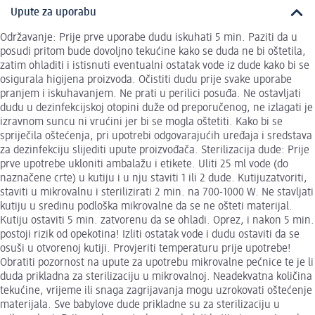
Upute za uporabu
Održavanje: Prije prve uporabe dudu iskuhati 5 min. Paziti da u
posudi pritom bude dovoljno tekućine kako se duda ne bi oštetila,
zatim ohladiti i istisnuti eventualni ostatak vode iz dude kako bi se
osigurala higijena proizvoda. Očistiti dudu prije svake uporabe
pranjem i iskuhavanjem. Ne prati u perilici posuđa. Ne ostavljati
dudu u dezinfekcijskoj otopini duže od preporučenog, ne izlagati je
izravnom suncu ni vrućini jer bi se mogla oštetiti. Kako bi se
spriječila oštećenja, pri upotrebi odgovarajućih uređaja i sredstava
za dezinfekciju slijediti upute proizvođača. Sterilizacija dude: Prije
prve upotrebe ukloniti ambalažu i etikete. Uliti 25 ml vode (do
naznačene crte) u kutiju i u nju staviti 1 ili 2 dude. Kutijuzatvoriti,
staviti u mikrovalnu i sterilizirati 2 min. na 700-1000 W. Ne stavljati
kutiju u sredinu podloška mikrovalne da se ne ošteti materijal.
Kutiju ostaviti 5 min. zatvorenu da se ohladi. Oprez, i nakon 5 min.
postoji rizik od opekotina! Izliti ostatak vode i dudu ostaviti da se
osuši u otvorenoj kutiji. Provjeriti temperaturu prije upotrebe!
Obratiti pozornost na upute za upotrebu mikrovalne pećnice te je li
duda prikladna za sterilizaciju u mikrovalnoj. Neadekvatna količina
tekućine, vrijeme ili snaga zagrijavanja mogu uzrokovati oštećenje
materijala. Sve babylove dude prikladne su za sterilizaciju u