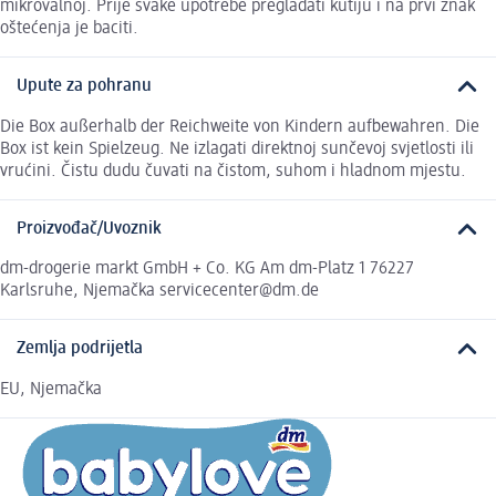
mikrovalnoj. Prije svake upotrebe pregladati kutiju i na prvi znak
oštećenja je baciti.
Upute za pohranu
Die Box außerhalb der Reichweite von Kindern aufbewahren. Die
Box ist kein Spielzeug. Ne izlagati direktnoj sunčevoj svjetlosti ili
vrućini. Čistu dudu čuvati na čistom, suhom i hladnom mjestu.
Proizvođač/Uvoznik
dm-drogerie markt GmbH + Co. KG Am dm-Platz 1 76227
Karlsruhe, Njemačka servicecenter@dm.de
Zemlja podrijetla
EU, Njemačka