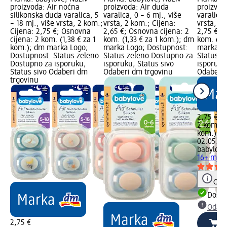
proizvoda: Air noćna
proizvoda: Air duda
proizvod
silikonska duda varalica, 5
varalica, 0 – 6 mj., više
varalica,
– 18 mj., više vrsta, 2 kom.;
vrsta, 2 kom.; Cijena:
vrsta, 2 
Cijena: 2,75 €; Osnovna
2,65 €; Osnovna cijena: 2
2,75 €; 
cijena: 2 kom. (1,38 € za 1
kom. (1,33 € za 1 kom.); dm
kom. (1,
kom.); dm marka Logo;
marka Logo; Dostupnost:
marka Lo
Dostupnost: Status zeleno
Status zeleno Dostupno za
Status z
Dostupno za isporuku,
isporuku, Status sivo
isporuku
Status sivo Odaberi dm
Odaberi dm trgovinu
Odaberi 
trgovinu
2,75 €
2 kom. (1
kom.)
Cij
02.05.20
babylove
16+ mj., 
Obav
Dostu
Odabe
2,75 €