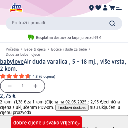
Pretraži i pronađi
Besplatna dostava za kupnju iznad 49 €
Početna
Bebe & djeca
Bočice i dude za bebe
Dude za bebe i djecu
babylove
Air duda varalica , 5 – 18 mj., više vrsta,
2 kom.
4.8
(
6 ocjena
)
2,75 €
2 kom. (1,38 € za 1 kom.)
Cijena na 02.05.2025.: 2,95 €
Jedinična
cijena s uključenim PDV-om.
Troškovi dostave
nisu uključeni u
cijenu proizvoda.