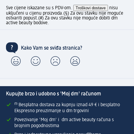
Sve cijene iskazane su s PDV-om.
Troškovi dostave
nisu
uključeni u cijenu proizvoda.
(§) Za ovu stavku nije moguće
ostvariti popust.
(#) Za ovu stavku nije moguće dobiti dm
active beauty bodove.
Kako Vam se sviđa stranica?
Kupujte brzo i udobno s 'Moj dm' računom
⁽¹⁾ Besplatna dostava za kupnju iznad 49 € i besplatno
Ekspresno preuzimanje u dm trgovini
Povezivanje 'Moj dm' i dm active beauty računa s
brojnim pogodnostima