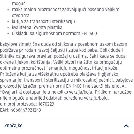
moguć.
maksimalna prozračnost zahvaljujući posebno velikim
otvorima
kutija za transport i sterilizaciju
kvalitetna, čvrsta plastika
u skladu sa sigurnosnom normom EN 1400
babylove simetrična duda od silikona s posebnom uskom bazom
podržava prirodan razvoj čeljusti i zuba kod beba. Oblik dude i
štitnika osigurava pravilan položaj u ustima, čak i kada se duda
okrene tijekom korištenja. Veliki otvori na štitniku omogućuju
optimalnu prozračnost i smanjuju mogućnost iritacije kože.
Priložena kutija za višekratnu upotrebu olakšava higijensko
spremanje, transport i sterilizaciju u mikrovalnoj pećnici. babylove
proizvod je izrađen prema normi EN 1400 i ne sadrži bisfenol A.
*Ovaj artikl dostupan je u nekoliko verzija/boja. Prilikom narudžbe
nije moguće unaprijed odabrati određenu verziju/boju.
dm broj proizvoda: 1670223
EAN: 4066447921243
Značajke