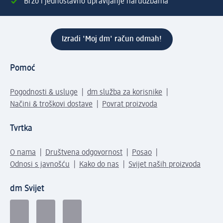
Brzo i jednostavno upravljanje narudžbama
Izradi 'Moj dm' račun odmah!
Pomoć
Pogodnosti & usluge
dm služba za korisnike
Načini & troškovi dostave
Povrat proizvoda
Tvrtka
O nama
Društvena odgovornost
Posao
Odnosi s javnošću
Kako do nas
Svijet naših proizvoda
dm Svijet