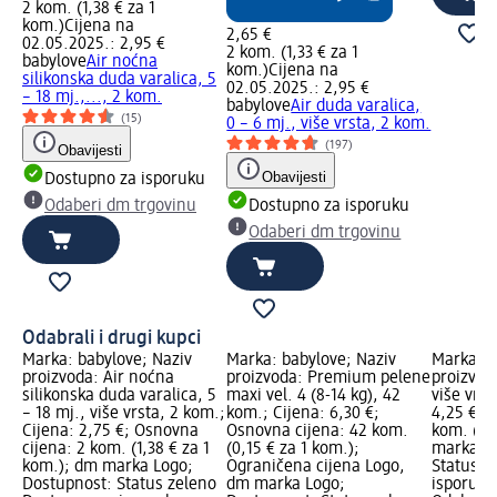
2 kom. (1,38 € za 1
kom.)
Cijena na
2,65 €
02.05.2025.: 2,95 €
2 kom. (1,33 € za 1
babylove
Air noćna
kom.)
Cijena na
silikonska duda varalica, 5
02.05.2025.: 2,95 €
– 18 mj.,..., 2 kom.
babylove
Air duda varalica,
(15)
0 – 6 mj., više vrsta, 2 kom.
(197)
Obavijesti
Obavijesti
Dostupno za isporuku
Odaberi dm trgovinu
Dostupno za isporuku
Odaberi dm trgovinu
Odabrali i drugi kupci
Marka: babylove; Naziv
Marka: babylove; Naziv
Marka: b
proizvoda: Air noćna
proizvoda: Premium pelene
proizvod
silikonska duda varalica, 5
maxi vel. 4 (8-14 kg), 42
više vrst
– 18 mj., više vrsta, 2 kom.;
kom.; Cijena: 6,30 €;
4,25 €; 
Cijena: 2,75 €; Osnovna
Osnovna cijena: 42 kom.
kom. (4,
cijena: 2 kom. (1,38 € za 1
(0,15 € za 1 kom.);
marka Lo
kom.); dm marka Logo;
Ograničena cijena Logo,
Status z
Dostupnost: Status zeleno
dm marka Logo;
isporuku