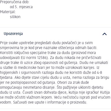
Preporučena dob:
od 5. mjeseca
Materijal:
silikon
Upozorenja
Prije svake upotrebe pregledati dudu povlačeći je u svim
smjerovima te je kod prve naznake oštećenja odmah baciti.
Koristiti isključivo specijalne trake za dudu (proizvod mora
udovoljavati EU normi 12586). Za dudu nikada ne pričvršćivati
druge trake ili uzice zbog opasnosti od gušenja. Dudu ne umakati
u slatke ili medicinske tvari jer to može uzrokovati karijes. Iz
higijenskih i sigurnosnih razloga dudu ne koristiti duže od 4-8
tjedana. Ako dijete stavi cijelu dudu u usta, nema razloga za brigu
jer ne postojiopasnost od gutanja. Otvori za zrak dude
omogućavaju nesmetano disanje. Što pažljivije ukloniti djetetu
dudu iz usta. Čuvati izvan dohvata djece, kutija nije igračka! Kutija
se može očistiti vlažnom krpom. Veću nečistoću isprati pod vrućom
vodom. Sačuvati ove upute i informacije o proizvodu.