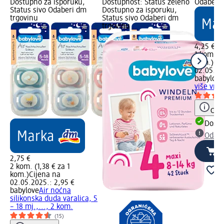
Dostupno za isporuku,
Dostupnost: Status zeleno
Odaberi 
Status sivo Odaberi dm
Dostupno za isporuku,
trgovinu
Status sivo Odaberi dm
trgovinu
4,25 €
1 kom. (4
kom.)
Cij
02.05.20
babylove
više vrst
Obav
Dostu
Odabe
2,75 €
2 kom. (1,38 € za 1
kom.)
Cijena na
02.05.2025.: 2,95 €
babylove
Air noćna
silikonska duda varalica, 5
– 18 mj.,..., 2 kom.
(15)