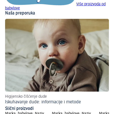
Više proizvoda od
babylove
Naša preporuka
Higijensko čišćenje dude
Sa
Iskuhavanje dude: informacije i metode
Od
Slični proizvodi
Marka: babylove; Naziv
Marka: babylove; Naziv
Marka: b