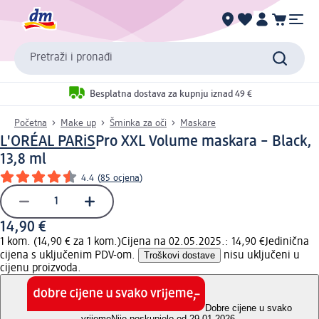
Pretraži i pronađi
Besplatna dostava za kupnju iznad 49 €
Početna
Make up
Šminka za oči
Maskare
L'ORÉAL PARiS
Pro XXL Volume maskara – Black,
13,8 ml
4.4
(
85 ocjena
)
14,90 €
1 kom. (14,90 € za 1 kom.)
Cijena na 02.05.2025.: 14,90 €
Jedinična
cijena s uključenim PDV-om.
Troškovi dostave
nisu uključeni u
cijenu proizvoda.
Dobre cijene u svako
vrijeme
Nije poskupjelo od 29.01.2026.