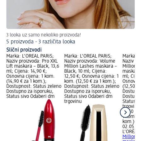
3 looka uz samo nekoliko proizvoda!
Pri
5 proizvoda - 3 različita looka
Ma
Slični proizvodi
Marka: L'ORÉAL PARiS;
Marka: L'ORÉAL PARiS;
Marka: L
Naziv proizvoda: Pro XXL
Naziv proizvoda: Volume
Naziv pr
Lift maskara – Black, 13,6
Million Lashes maskara –
Million 
ml; Cijena: 14,90 €;
Black, 10 ml; Cijena:
maskara 
Osnovna cijena: 1 kom.
12,50 €; Osnovna cijena: 1
ml; Cijen
(14,90 € za 1 kom.);
kom. (12,50 € za 1 kom.);
Osnovna 
Dostupnost: Status zeleno
Dostupnost: Status zeleno
(12,50 € 
Dostupno za isporuku,
Dostupno za isporuku,
Dostupno
Status sivo Odaberi dm
Status sivo Odaberi dm
Dostupno
trgovinu
Status s
trgovinu
12,50 €
1 kom. (1
kom.)
Cij
02.05.20
L'ORÉAL 
Million 