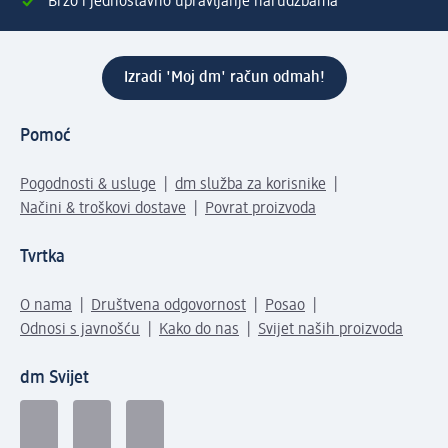
Brzo i jednostavno upravljanje narudžbama
Izradi 'Moj dm' račun odmah!
Pomoć
Pogodnosti & usluge
dm služba za korisnike
Načini & troškovi dostave
Povrat proizvoda
Tvrtka
O nama
Društvena odgovornost
Posao
Odnosi s javnošću
Kako do nas
Svijet naših proizvoda
dm Svijet