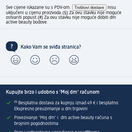
Sve cijene iskazane su s PDV-om.
Troškovi dostave
nisu
uključeni u cijenu proizvoda.
(§) Za ovu stavku nije moguće
ostvariti popust.
(#) Za ovu stavku nije moguće dobiti dm
active beauty bodove.
Kako Vam se sviđa stranica?
Kupujte brzo i udobno s 'Moj dm' računom
⁽¹⁾ Besplatna dostava za kupnju iznad 49 € i besplatno
Ekspresno preuzimanje u dm trgovini
Povezivanje 'Moj dm' i dm active beauty računa s
brojnim pogodnostima