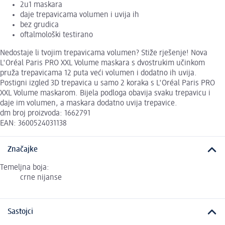
2u1 maskara
daje trepavicama volumen i uvija ih
bez grudica
oftalmološki testirano
Nedostaje li tvojim trepavicama volumen? Stiže rješenje! Nova
L'Oréal Paris PRO XXL Volume maskara s dvostrukim učinkom
pruža trepavicama 12 puta veći volumen i dodatno ih uvija.
Postigni izgled 3D trepavica u samo 2 koraka s L'Oréal Paris PRO
XXL Volume maskarom. Bijela podloga obavija svaku trepavicu i
daje im volumen, a maskara dodatno uvija trepavice.
dm broj proizvoda: 1662791
EAN: 3600524031138
Značajke
Temeljna boja:
crne nijanse
Sastojci