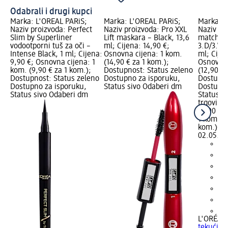
Odabrali i drugi kupci
Marka: L'ORÉAL PARiS;
Marka: L'ORÉAL PARiS;
Marka: L
Naziv proizvoda: Perfect
Naziv proizvoda: Pro XXL
Naziv pr
Slim by Superliner
Lift maskara – Black, 13,6
match te
vodootporni tuš za oči –
ml; Cijena: 14,90 €;
3.D/3.W 
Intense Black, 1 ml; Cijena:
Osnovna cijena: 1 kom.
ml; Cijen
9,90 €; Osnovna cijena: 1
(14,90 € za 1 kom.);
Osnovna 
kom. (9,90 € za 1 kom.);
Dostupnost: Status zeleno
(12,90 € 
Dostupnost: Status zeleno
Dostupno za isporuku,
Dostupno
Dostupno za isporuku,
Status sivo Odaberi dm
Dostupno
Status sivo Odaberi dm
Status s
trgovinu
12,90 €
1 kom. (1
kom.)
Cij
02.05.20
+9
L'ORÉAL 
tekući p