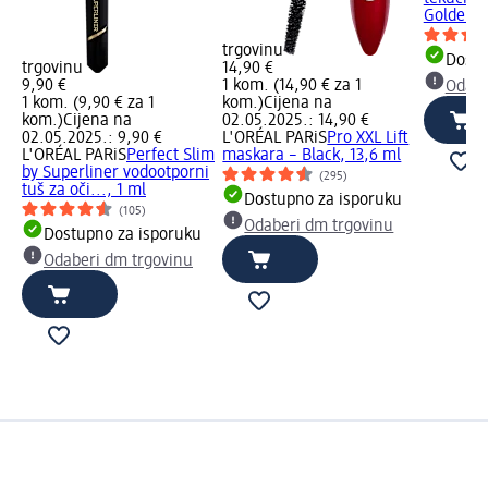
Golden B
trgovinu
Dostu
trgovinu
14,90 €
9,90 €
1 kom. (14,90 € za 1
Odabe
1 kom. (9,90 € za 1
kom.)
Cijena na
kom.)
Cijena na
02.05.2025.: 14,90 €
02.05.2025.: 9,90 €
L'ORÉAL PARiS
Pro XXL Lift
L'ORÉAL PARiS
Perfect Slim
maskara – Black, 13,6 ml
by Superliner vodootporni
(295)
tuš za oči..., 1 ml
Dostupno za isporuku
(105)
Odaberi dm trgovinu
Dostupno za isporuku
Odaberi dm trgovinu