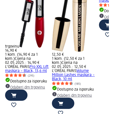
maskara 
Dostu
Odabe
trgovinu
14,90 €
1 kom. (14,90 € za 1
12,50 €
kom.)
Cijena na
1 kom. (12,50 € za 1
02.05.2025.: 14,90 €
kom.)
Cijena na
L'ORÉAL PARiS
Pro XXL Lift
02.05.2025.: 12,50 €
maskara – Black, 13,6 ml
L'ORÉAL PARiS
Volume
Million Lashes maskara –
(295)
Black, 10 ml
Dostupno za isporuku
(185)
Odaberi dm trgovinu
Dostupno za isporuku
Odaberi dm trgovinu