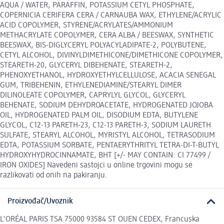
AQUA / WATER, PARAFFIN, POTASSIUM CETYL PHOSPHATE,
COPERNICIA CERIFERA CERA / CARNAUBA WAX, ETHYLENE/ACRYLIC
ACID COPOLYMER, STYRENE/ACRYLATES/AMMONIUM
METHACRYLATE COPOLYMER, CERA ALBA / BEESWAX, SYNTHETIC
BEESWAX, BIS-DIGLYCERYL POLYACYLADIPATE-2, POLYBUTENE,
CETYL ALCOHOL, DIVINYLDIMETHICONE/DIMETHICONE COPOLYMER,
STEARETH-20, GLYCERYL DIBEHENATE, STEARETH-2,
PHENOXYETHANOL, HYDROXYETHYLCELLULOSE, ACACIA SENEGAL
GUM, TRIBEHENIN, ETHYLENEDIAMINE/STEARYL DIMER
DILINOLEATE COPOLYMER, CAPRYLYL GLYCOL, GLYCERYL
BEHENATE, SODIUM DEHYDROACETATE, HYDROGENATED JOJOBA
OIL, HYDROGENATED PALM OIL, DISODIUM EDTA, BUTYLENE
GLYCOL, C12-13 PARETH-23, C12-13 PARETH-3, SODIUM LAURETH
SULFATE, STEARYL ALCOHOL, MYRISTYL ALCOHOL, TETRASODIUM
EDTA, POTASSIUM SORBATE, PENTAERYTHRITYL TETRA-DI-T-BUTYL
HYDROXYHYDROCINNAMATE, BHT [+/- MAY CONTAIN: CI 77499 /
IRON OXIDES] Navedeni sastojci u online trgovini mogu se
razlikovati od onih na pakiranju.
Proizvođač/Uvoznik
L'ORÉAL PARIS TSA 75000 93584 ST OUEN CEDEX, Francuska