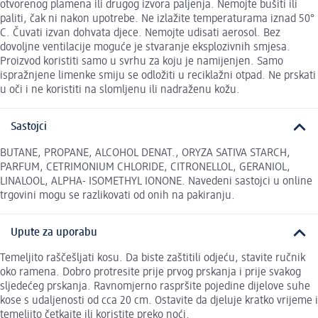
otvorenog plamena ili drugog izvora paljenja. Nemojte bušiti ili
paliti, čak ni nakon upotrebe. Ne izlažite temperaturama iznad 50°
C. Čuvati izvan dohvata djece. Nemojte udisati aerosol. Bez
dovoljne ventilacije moguće je stvaranje eksplozivnih smjesa.
Proizvod koristiti samo u svrhu za koju je namijenjen. Samo
ispražnjene limenke smiju se odložiti u reciklažni otpad. Ne prskati
u oči i ne koristiti na slomljenu ili nadraženu kožu.
Sastojci
BUTANE, PROPANE, ALCOHOL DENAT., ORYZA SATIVA STARCH,
PARFUM, CETRIMONIUM CHLORIDE, CITRONELLOL, GERANIOL,
LINALOOL, ALPHA- ISOMETHYL IONONE. Navedeni sastojci u online
trgovini mogu se razlikovati od onih na pakiranju.
Upute za uporabu
Temeljito raščešljati kosu. Da biste zaštitili odjeću, stavite ručnik
oko ramena. Dobro protresite prije prvog prskanja i prije svakog
sljedećeg prskanja. Ravnomjerno raspršite pojedine dijelove suhe
kose s udaljenosti od cca 20 cm. Ostavite da djeluje kratko vrijeme i
temeljito četkajte ili koristite preko noći.