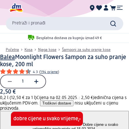
Pretraži i pronađi
Besplatna dostava za kupnju iznad 49 €
Početna
Kosa
Njega kose
Šamponi za suho pranje kose
Balea
Moonlight Flowers šampon za suho pranje
kose, 200 ml
4.3
(
194 ocjene
)
2,50 €
0,2 l (12,50 € za 1 l)
Cijena na 02.05.2025.: 2,50 €
Jedinična cijena s
uključenim PDV-om.
Troškovi dostave
nisu uključeni u cijenu
proizvoda.
Dobre cijene u svako
vrijeme
Nije poskupjelo od 15.02.2024.