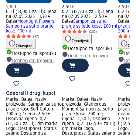
1,30 €
2,50 €
2,50 €
0,1 l (13,00 € za 1 l)
Cijena
0,2 l (12,50 € za 1 l)
Cijena
0,2 l (12,
na 02.05.2025.: 1,30 €
na 02.05.2025.: 2,50 €
na 02.05
Balea
Moonlight Flowers
Balea
Šampon za suho
Balea
Ša
šampon za suho pranje
pranje svijetle kose, 200 ml
pranje k
kose, 100 ml
200 ml
(202)
(97)
Obavijesti
Obavijesti
Obav
Dostupno za isporuku
Dostupno za isporuku
Dostu
Odaberi dm trgovinu
Odaberi dm trgovinu
Odabe
Odabrali i drugi kupci
Marka: Balea; Naziv
Marka: Balea; Naziv
Marka: B
proizvoda: Šampon za suho
proizvoda: Glamorous
proizvod
pranje kose Soft Cotton,
Moment šampon za suho
pranje k
200 ml; Cijena: 2,50 €;
pranje kose, 200 ml;
Coconut,
Osnovna cijena: 0,2 l
Cijena: 2,50 €; Osnovna
2,50 €; 
(12,50 € za 1 l); dm marka
cijena: 0,2 l (12,50 € za 1 l);
l (12,50 
Logo; Dostupnost: Status
dm marka Logo;
Logo; Do
zeleno Dostupno za
Dostupnost: Status zeleno
zeleno D