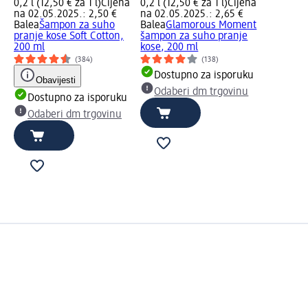
0,2 l (12,50 € za 1 l)
Cijena
0,2 l (12,50 € za 1 l)
Cijena
na 02.05.2025.: 2,50 €
na 02.05.2025.: 2,65 €
Balea
Šampon za suho
Balea
Glamorous Moment
pranje kose Soft Cotton,
šampon za suho pranje
200 ml
kose, 200 ml
(384)
(138)
Dostupno za isporuku
Obavijesti
Odaberi dm trgovinu
Dostupno za isporuku
Odaberi dm trgovinu