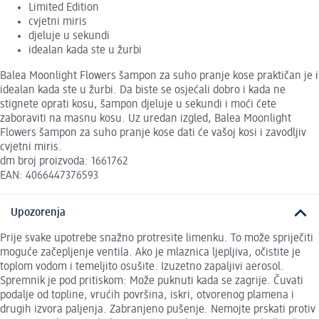
Limited Edition
cvjetni miris
djeluje u sekundi
idealan kada ste u žurbi
Balea Moonlight Flowers šampon za suho pranje kose praktičan je i
idealan kada ste u žurbi. Da biste se osjećali dobro i kada ne
stignete oprati kosu, šampon djeluje u sekundi i moći ćete
zaboraviti na masnu kosu. Uz uredan izgled, Balea Moonlight
Flowers šampon za suho pranje kose dati će vašoj kosi i zavodljiv
cvjetni miris.
dm broj proizvoda: 1661762
EAN: 4066447376593
Upozorenja
Prije svake upotrebe snažno protresite limenku. To može spriječiti
moguće začepljenje ventila. Ako je mlaznica ljepljiva, očistite je
toplom vodom i temeljito osušite. Izuzetno zapaljivi aerosol.
Spremnik je pod pritiskom: Može puknuti kada se zagrije. Čuvati
podalje od topline, vrućih površina, iskri, otvorenog plamena i
drugih izvora paljenja. Zabranjeno pušenje. Nemojte prskati protiv