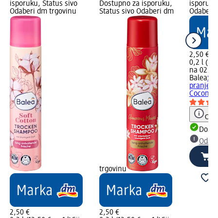
isporuku, Status sivo
Dostupno za isporuku,
isporuku
Odaberi dm trgovinu
Status sivo Odaberi dm
Odaberi 
2,50 €
0,2 l (12,
na 02.05
Balea
Ša
pranje k
Coconut,
Obav
Dostu
Odabe
trgovinu
2,50 €
2,50 €