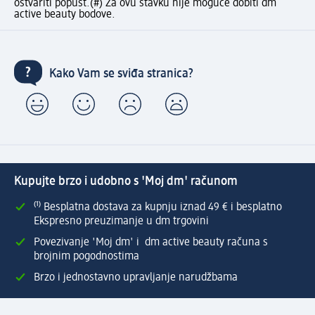
ostvariti popust.
(#) Za ovu stavku nije moguće dobiti dm
active beauty bodove.
Kako Vam se sviđa stranica?
Kupujte brzo i udobno s 'Moj dm' računom
⁽¹⁾ Besplatna dostava za kupnju iznad 49 € i besplatno
Ekspresno preuzimanje u dm trgovini
Povezivanje 'Moj dm' i dm active beauty računa s
brojnim pogodnostima
Brzo i jednostavno upravljanje narudžbama