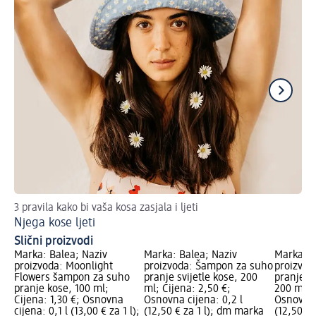
3 pravila kako bi vaša kosa zasjala i ljeti
Tip
Njega kose ljeti
Nj
Slični proizvodi
Marka: Balea; Naziv
Marka: Balea; Naziv
Marka: B
proizvoda: Moonlight
proizvoda: Šampon za suho
proizvod
Flowers šampon za suho
pranje svijetle kose, 200
pranje k
pranje kose, 100 ml;
ml; Cijena: 2,50 €;
200 ml; C
Cijena: 1,30 €; Osnovna
Osnovna cijena: 0,2 l
Osnovna 
cijena: 0,1 l (13,00 € za 1 l);
(12,50 € za 1 l); dm marka
(12,50 € 