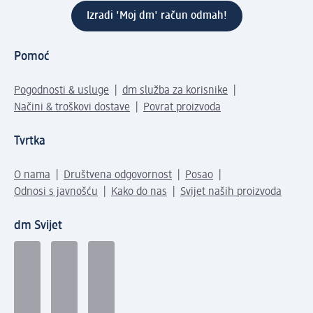
Izradi 'Moj dm' račun odmah!
Pomoć
Pogodnosti & usluge
dm služba za korisnike
Načini & troškovi dostave
Povrat proizvoda
Tvrtka
O nama
Društvena odgovornost
Posao
Odnosi s javnošću
Kako do nas
Svijet naših proizvoda
dm Svijet