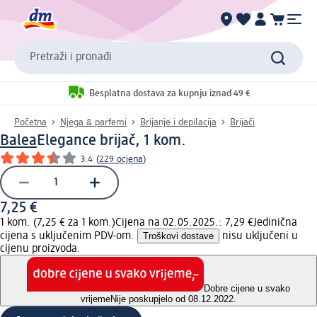
Pretraži i pronađi
Besplatna dostava za kupnju iznad 49 €
Početna
Njega & parfemi
Brijanje i depilacija
Brijači
Balea
Elegance brijač, 1 kom.
3.4
(
229 ocjena
)
7,25 €
1 kom. (7,25 € za 1 kom.)
Cijena na 02.05.2025.: 7,29 €
Jedinična
cijena s uključenim PDV-om.
Troškovi dostave
nisu uključeni u
cijenu proizvoda.
Dobre cijene u svako
vrijeme
Nije poskupjelo od 08.12.2022.