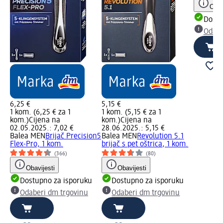
Obav
Dostu
Odabe
6,25 €
5,15 €
1 kom. (6,25 € za 1
1 kom. (5,15 € za 1
kom.)
Cijena na
kom.)
Cijena na
02.05.2025.: 7,02 €
28.06.2025.: 5,15 €
Balea MEN
Brijač Precision5
Balea MEN
Revolution 5.1
Flex-Pro, 1 kom.
brijač s pet oštrica, 1 kom.
(366)
(80)
Obavijesti
Obavijesti
Dostupno za isporuku
Dostupno za isporuku
Odaberi dm trgovinu
Odaberi dm trgovinu