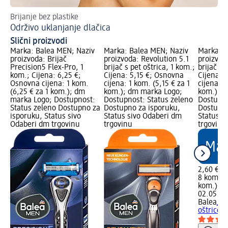
Brijanje bez plastike
Bri
Održivo uklanjanje dlačica
Zb
Slični proizvodi
Marka: Balea MEN; Naziv
Marka: Balea MEN; Naziv
Marka: B
proizvoda: Brijač
proizvoda: Revolution 5.1
proizvod
Precision5 Flex-Pro, 1
brijač s pet oštrica, 1 kom.;
brijač s 
kom.; Cijena: 6,25 €;
Cijena: 5,15 €; Osnovna
Cijena: 
Osnovna cijena: 1 kom.
cijena: 1 kom. (5,15 € za 1
cijena: 8
(6,25 € za 1 kom.); dm
kom.); dm marka Logo;
kom.); d
marka Logo; Dostupnost:
Dostupnost: Status zeleno
Dostupno
Status zeleno Dostupno za
Dostupno za isporuku,
Dostupno
isporuku, Status sivo
Status sivo Odaberi dm
Status s
Odaberi dm trgovinu
trgovinu
trgovinu
2,60 €
8 kom. (0
kom.)
Cij
02.05.20
Balea
Jed
oštrice,