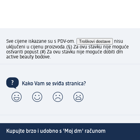
Sve cijene iskazane su s PDV-om.
Troškovi dostave
nisu
uključeni u cijenu proizvoda.
(§) Za ovu stavku nije moguće
ostvariti popust.
(#) Za ovu stavku nije moguće dobiti dm
active beauty bodove.
Kako Vam se sviđa stranica?
Kupujte brzo i udobno s 'Moj dm' računom