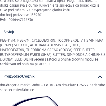
savršeno se prilagođava konturama tijela. Elegantna, mekana
drška osigurava sigurno rukovanje te sprječava da brijač klizi iz
ruke pod tušem. Za nevjerojatno glatku kožu.
dm broj proizvoda: 1559501
EAN: 4066447562736
Sastojci
PEG-115M, PEG-7M, CYCLODEXTRIN, TOCOPHEROL, VITIS VINIFERA
(GRAPE) SEED OIL, ALOE BARBADENSIS LEAF JUICE,
MALTODEXTRIN, THEOBROMA CACAO (COCOA) SEED BUTTER,
BUTYROSPERMUM PARKII (SHEA) BUTTER, SIMMONDSIA CHINENSIS
(JOJOBA) SEED OIL Navedeni sastojci u online trgovini mogu se
razlikovati od onih na pakiranju.
Proizvođač/Uvoznik
dm-drogerie markt GmbH + Co. KG Am dm-Platz 1 76227 Karlsruhe
servicecenter@dm.de