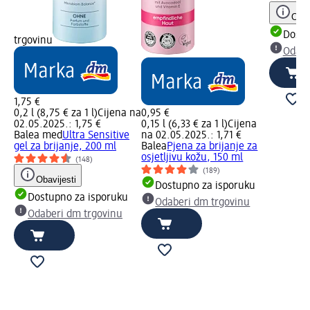
Obav
Dostu
trgovinu
Odabe
1,75 €
0,2 l (8,75 € za 1 l)
Cijena na
0,95 €
02.05.2025.: 1,75 €
0,15 l (6,33 € za 1 l)
Cijena
Balea med
Ultra Sensitive
na 02.05.2025.: 1,71 €
gel za brijanje, 200 ml
Balea
Pjena za brijanje za
osjetljivu kožu, 150 ml
(148)
(189)
Obavijesti
Dostupno za isporuku
Dostupno za isporuku
Odaberi dm trgovinu
Odaberi dm trgovinu