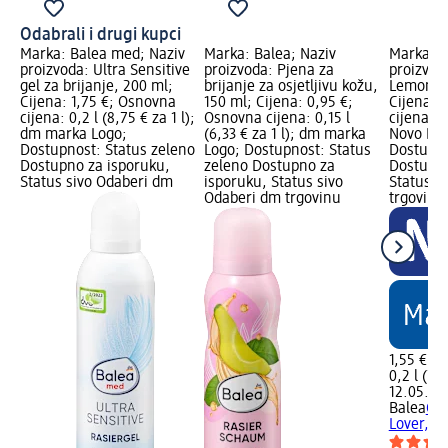
Odabrali i drugi kupci
Marka: Balea med; Naziv
Marka: Balea; Naziv
Marka: B
proizvoda: Ultra Sensitive
proizvoda: Pjena za
proizvoda
gel za brijanje, 200 ml;
brijanje za osjetljivu kožu,
Lemon Lo
Cijena: 1,75 €; Osnovna
150 ml; Cijena: 0,95 €;
Cijena: 
cijena: 0,2 l (8,75 € za 1 l);
Osnovna cijena: 0,15 l
cijena: 0,
dm marka Logo;
(6,33 € za 1 l); dm marka
Novo Log
Dostupnost: Status zeleno
Logo; Dostupnost: Status
Dostupno
Dostupno za isporuku,
zeleno Dostupno za
Dostupno
Status sivo Odaberi dm
isporuku, Status sivo
Status s
Odaberi dm trgovinu
trgovinu
1,55 €
0,2 l (7,7
12.05.202
Balea
Gel
Lover, 2