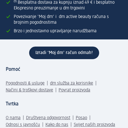
⁽¹⁾ Besplatna dostava za kupnju iznad 49 € i besplatno
Ekspresno preuzimanje u dm trgovini
Povezivanje 'Moj dm' i dm active beauty računa s
brojnim pogodnostima
Brzo i jednostavno upravljanje narudžbama
Izradi 'Moj dm' račun odmah!
Pomoć
Pogodnosti & usluge
dm služba za korisnike
Načini & troškovi dostave
Povrat proizvoda
Tvrtka
O nama
Društvena odgovornost
Posao
Odnosi s javnošću
Kako do nas
Svijet naših proizvoda