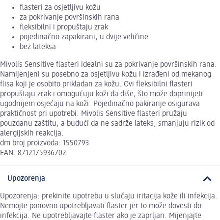
flasteri za osjetljivu kožu
za pokrivanje površinskih rana
fleksibilni i propuštaju zrak
pojedinačno zapakirani, u dvije veličine
bez lateksa
Mivolis Sensitive flasteri idealni su za pokrivanje površinskih rana.
Namijenjeni su posebno za osjetljivu kožu i izrađeni od mekanog
flisa koji je osobito prikladan za kožu. Ovi fleksibilni flasteri
propuštaju zrak i omogućuju koži da diše, što može doprinijeti
ugodnijem osjećaju na koži. Pojedinačno pakiranje osigurava
praktičnost pri upotrebi. Mivolis Sensitive flasteri pružaju
pouzdanu zaštitu, a budući da ne sadrže lateks, smanjuju rizik od
alergijskih reakcija.
dm broj proizvoda: 1550793
EAN: 8712175936702
Upozorenja
Upozorenja: prekinite upotrebu u slučaju iritacija kože ili infekcija.
Nemojte ponovno upotrebljavati flaster jer to može dovesti do
infekcija. Ne upotrebljavajte flaster ako je zaprljan. Mijenjajte