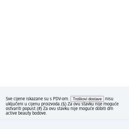
Sve cijene iskazane su s PDV-om.
Troškovi dostave
nisu
uključeni u cijenu proizvoda.
(§) Za ovu stavku nije moguće
ostvariti popust.
(#) Za ovu stavku nije moguće dobiti dm
active beauty bodove.