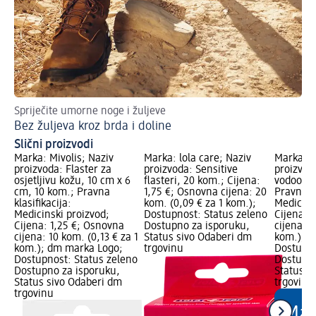
Spriječite umorne noge i žuljeve
Bez žuljeva kroz brda i doline
Slični proizvodi
Marka: Mivolis; Naziv
Marka: lola care; Naziv
Marka: M
proizvoda: Flaster za
proizvoda: Sensitive
proizvoda
osjetljivu kožu, 10 cm x 6
flasteri, 20 kom.; Cijena:
vodootpo
cm, 10 kom.; Pravna
1,75 €; Osnovna cijena: 20
Pravna kl
klasifikacija:
kom. (0,09 € za 1 kom.);
Medicins
Medicinski proizvod;
Dostupnost: Status zeleno
Cijena: 
Cijena: 1,25 €; Osnovna
Dostupno za isporuku,
cijena: 2
cijena: 10 kom. (0,13 € za 1
Status sivo Odaberi dm
kom.); d
kom.); dm marka Logo;
trgovinu
Dostupno
Dostupnost: Status zeleno
Dostupno
Dostupno za isporuku,
Status s
Status sivo Odaberi dm
trgovinu
trgovinu