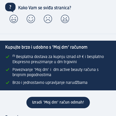
Kako Vam se sviđa stranica?
Kupujte brzo i udobno s 'Moj dm' računom
⁽¹⁾ Besplatna dostava za kupnju iznad 49 € i besplatno
Ekspresno preuzimanje u dm trgovini
Povezivanje 'Moj dm' i dm active beauty računa s
brojnim pogodnostima
Brzo i jednostavno upravljanje narudžbama
Izradi 'Moj dm' račun odmah!