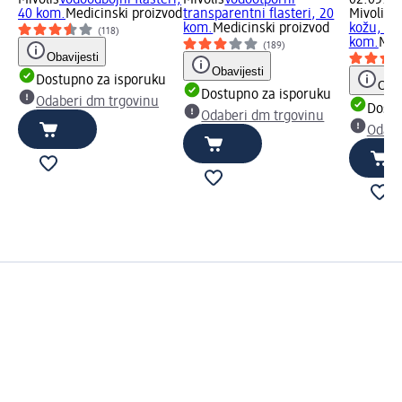
Mivolis
Vodoodbojni flasteri,
Mivolis
Vodootporni
02.05.20
40 kom.
Medicinski proizvod
transparentni flasteri, 20
Mivolis
Fl
kom.
Medicinski proizvod
kožu, 10
(118)
kom.
Med
(189)
Obavijesti
Obavijesti
Dostupno za isporuku
Obav
Dostupno za isporuku
Odaberi dm trgovinu
Dostu
Odaberi dm trgovinu
Odabe