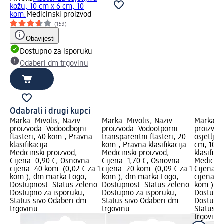
kožu, 10 cm x 6 cm, 10
kom.
Medicinski proizvod
(153)
Obavijesti
Dostupno za isporuku
Odaberi dm trgovinu
Odabrali i drugi kupci
Marka: Mivolis; Naziv
Marka: Mivolis; Naziv
Marka: M
proizvoda: Vodoodbojni
proizvoda: Vodootporni
proizvoda
flasteri, 40 kom.; Pravna
transparentni flasteri, 20
osjetljiv
klasifikacija:
kom.; Pravna klasifikacija:
cm, 10 k
Medicinski proizvod;
Medicinski proizvod;
klasifikac
Cijena: 0,90 €; Osnovna
Cijena: 1,70 €; Osnovna
Medicins
cijena: 40 kom. (0,02 € za 1
cijena: 20 kom. (0,09 € za 1
Cijena: 
kom.); dm marka Logo;
kom.); dm marka Logo;
cijena: 1
Dostupnost: Status zeleno
Dostupnost: Status zeleno
kom.); d
Dostupno za isporuku,
Dostupno za isporuku,
Dostupno
Status sivo Odaberi dm
Status sivo Odaberi dm
Dostupno
trgovinu
trgovinu
Status s
trgovinu