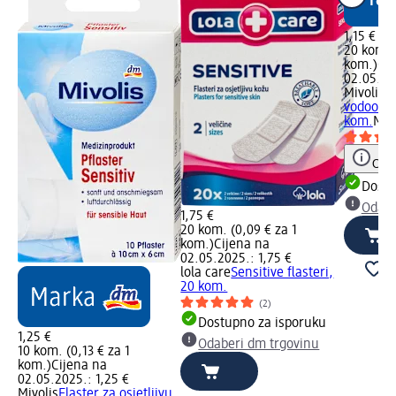
1,15 €
20 kom. 
kom.)
Cij
02.05.202
Mivolis
Dj
vodootpo
kom.
Med
Obav
Dostu
Odabe
1,75 €
20 kom. (0,09 € za 1
kom.)
Cijena na
02.05.2025.: 1,75 €
lola care
Sensitive flasteri,
20 kom.
(2)
Dostupno za isporuku
1,25 €
Odaberi dm trgovinu
10 kom. (0,13 € za 1
kom.)
Cijena na
02.05.2025.: 1,25 €
Mivolis
Flaster za osjetljivu