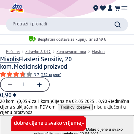
Pretraži i pronađi
Besplatna dostava za kupnju iznad 49 €
Početna
Zdravlje & OTC
Zbrinjavanje rana
Flasteri
Mivolis
Flasteri Sensitiv, 20
kom.
Medicinski proizvod
3.7
(
152 ocjene
)
0,90 €
20 kom. (0,05 € za 1 kom.)
Cijena na 02.05.2025.: 0,90 €
Jedinična
cijena s uključenim PDV-om.
Troškovi dostave
nisu uključeni u
cijenu proizvoda.
Dobre cijene u svako
vrijeme
Nije poskupjelo od 29.04.2021.