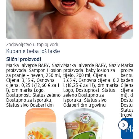
Zadovoljstvo u toploj vodi
Pr
Kupanje beba još lakše
Ku
Slični proizvodi
Marka: alverde BABY; Naziv
Marka: alverde BABY; Naziv
Marka: a
proizvoda: Šampon i losion
proizvoda: baby losion za
proizvod
za pranje – neven, 250 ml;
tijelo, 200 ml; Cijena:
bez suza
Cijena: 3,15 €; Osnovna
3,65 €; Osnovna cijena: 0,2
bademovo
cijena: 0,25 l (12,60 € za 1
l (18,25 € za 1 l); dm marka
Cijena: 
l); dm marka Logo;
Logo; Dostupnost: Status
cijena: 2
Dostupnost: Status zeleno
zeleno Dostupno za
ml); dm 
Dostupno za isporuku,
isporuku, Status sivo
Dostupno
Status sivo Odaberi dm
Odaberi dm trgovinu
Dostupno
Status s
trgovinu