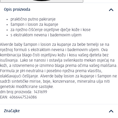
Opis proizvoda
praktično putno pakiranje
šampon i losion za kupanje
za nježno čišćenje osjetljive dječje kože i kose
s ekstraktom nevena i bademovim uljem
Alverde baby šampon i losion za kupanje za bebe temelji se na
nježnoj formuli s ekstraktom nevena i bademovim uljem. Ova
kombinacija blago čisti osjetljivu kožu i kosu vašeg djeteta bez
isušivanja. Lako se nanosi i ostavlja svilenkasto mekan osjećaj na
koži, a istovremeno je iznimno blaga prema očima vašeg mališana.
Formula je pH-neutralna i posebno nježna prema vlasištu,
olakšavajući češljanje. Alverde baby losion za kupanje i šampon ne
sadrži sintetičke mirise, boje, konzervanse, mineralna ulja niti
genetski modificirane sastojke.
dm broj proizvoda: 1431699
EAN: 4066447524086
Značajke