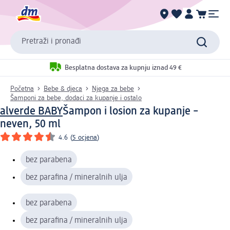
Pretraži i pronađi
Besplatna dostava za kupnju iznad 49 €
Početna
Bebe & djeca
Njega za bebe
Šamponi za bebe, dodaci za kupanje i ostalo
alverde BABY
Šampon i losion za kupanje –
neven, 50 ml
4.6
(
5 ocjena
)
bez parabena
bez parafina / mineralnih ulja
bez parabena
bez parafina / mineralnih ulja