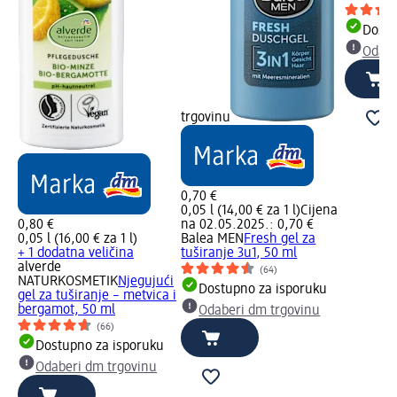
Dostu
Odabe
trgovinu
0,70 €
0,05 l (14,00 € za 1 l)
Cijena
0,80 €
na 02.05.2025.: 0,70 €
0,05 l (16,00 € za 1 l)
Balea MEN
Fresh gel za
+ 1 dodatna veličina
tuširanje 3u1, 50 ml
alverde
(64)
NATURKOSMETIK
Njegujući
Dostupno za isporuku
gel za tuširanje – metvica i
bergamot, 50 ml
Odaberi dm trgovinu
(66)
Dostupno za isporuku
Odaberi dm trgovinu