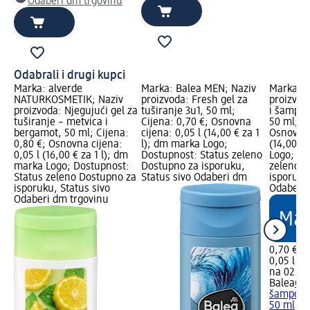
Odaberi dm trgovinu
Odabrali i drugi kupci
Marka: alverde
Marka: Balea MEN; Naziv
Marka: B
NATURKOSMETIK; Naziv
proizvoda: Fresh gel za
proizvod
proizvoda: Njegujući gel za
tuširanje 3u1, 50 ml;
i šampon
tuširanje – metvica i
Cijena: 0,70 €; Osnovna
50 ml; Ci
bergamot, 50 ml; Cijena:
cijena: 0,05 l (14,00 € za 1
Osnovna 
0,80 €; Osnovna cijena:
l); dm marka Logo;
(14,00 € 
0,05 l (16,00 € za 1 l); dm
Dostupnost: Status zeleno
Logo; Do
marka Logo; Dostupnost:
Dostupno za isporuku,
zeleno D
Status zeleno Dostupno za
Status sivo Odaberi dm
isporuku
isporuku, Status sivo
Odaberi 
Odaberi dm trgovinu
0,70 €
0,05 l (14
na 02.05
Balea
Gel
šampon B
50 ml