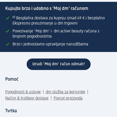
Kupujte brzo i udobno s 'Moj dm' računom
⁽¹⁾ Besplatna dostava za kupnju iznad 49 € i besplatno
Ekspresno preuzimanje u dm trgovini
Povezivanje 'Moj dm' i dm active beauty računa s
brojnim pogodnostima
Brzo i jednostavno upravljanje narudžbama
Izradi 'Moj dm' račun odmah!
Pomoć
Pogodnosti & usluge
dm služba za korisnike
Načini & troškovi dostave
Povrat proizvoda
Tvrtka