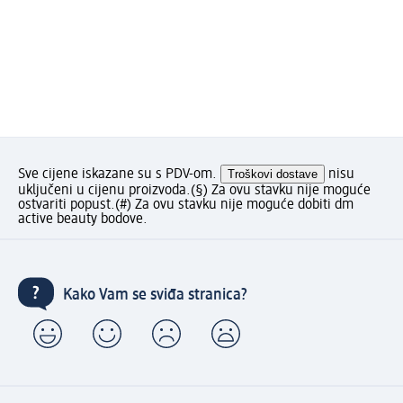
Sve cijene iskazane su s PDV-om.
Troškovi dostave
nisu
uključeni u cijenu proizvoda.
(§) Za ovu stavku nije moguće
ostvariti popust.
(#) Za ovu stavku nije moguće dobiti dm
active beauty bodove.
Kako Vam se sviđa stranica?