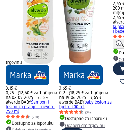
2,45 €
200 ml (0
ml)
Cijen
2,45 €
alverde 
kupka be
i bademo
Obav
Dostu
Odabe
trgovinu
3,15 €
3,65 €
0,25 l (12,60 € za 1 l)
Cijena
0,2 l (18,25 € za 1 l)
Cijena
na 02.05.2025.: 3,15 €
na 19.06.2025.: 3,65 €
alverde BABY
Šampon i
alverde BABY
baby losion za
losion za pranje – neven,
tijelo, 200 ml
250 ml
(34)
(220)
Dostupno za isporuku
Dostupno za isporuku
Odaberi dm trgovinu