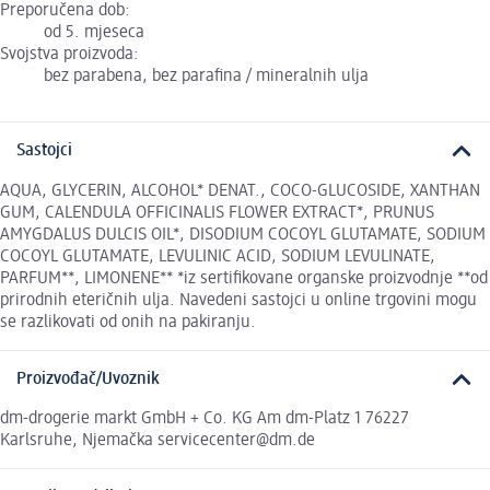
Preporučena dob:
od 5. mjeseca
Svojstva proizvoda:
bez parabena, bez parafina / mineralnih ulja
Sastojci
AQUA, GLYCERIN, ALCOHOL* DENAT., COCO-GLUCOSIDE, XANTHAN
GUM, CALENDULA OFFICINALIS FLOWER EXTRACT*, PRUNUS
AMYGDALUS DULCIS OIL*, DISODIUM COCOYL GLUTAMATE, SODIUM
COCOYL GLUTAMATE, LEVULINIC ACID, SODIUM LEVULINATE,
PARFUM**, LIMONENE** *iz sertifikovane organske proizvodnje **od
prirodnih eteričnih ulja. Navedeni sastojci u online trgovini mogu
se razlikovati od onih na pakiranju.
Proizvođač/Uvoznik
dm-drogerie markt GmbH + Co. KG Am dm-Platz 1 76227
Karlsruhe, Njemačka servicecenter@dm.de