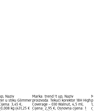
up; Naziv
Marka: trend !t up; Naziv
Marka: trend
zer u stiku Glimmer
proizvoda: Tekući korektor 18H High
proizvoda: O
 Cijena: 3,45 €;
Coverage – 030 Walnut, 4,5 ml;
1,34 g; Cije
0,008 kg (431,25 €
Cijena: 2,95 €; Osnovna cijena: 1
cijena: 1 ko