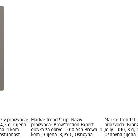
iv proizvoda:
Marka: trend !t up; Naziv
Marka: trend !t 
 4,5 g; Cijena:
proizvoda: Brow'fection Expert
proizvoda: Bron
na: 1 kom.
olovka za obrve – 010 Ash Brown, 1
Jelly – 010, 8 g;
Dostupnost:
kom.; Cijena: 3,95 €; Osnovna
Osnovna cijena: 