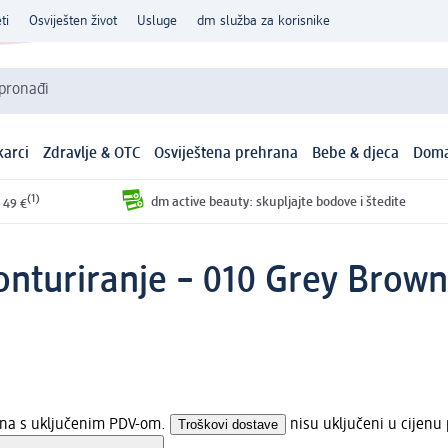
ti
Osviješten život
Usluge
dm služba za korisnike
 pronađi
arci
Zdravlje & OTC
Osviještena prehrana
Bebe & djeca
Doma
(1)
dm active beauty: skupljajte bodove i štedite
 49 €
nturiranje – 010 Grey Brown
jena s uključenim PDV-om.
Troškovi dostave
nisu uključeni u cijenu 