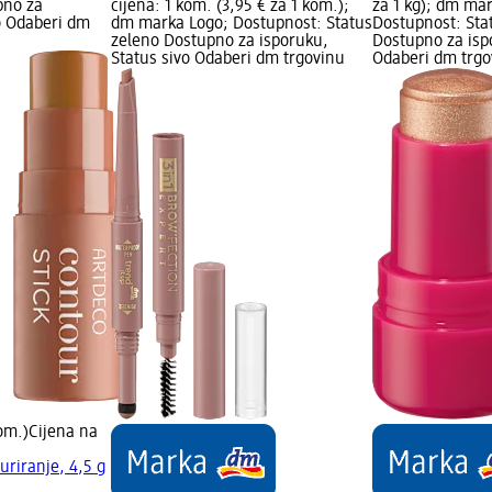
pno za
cijena: 1 kom. (3,95 € za 1 kom.);
za 1 kg); dm ma
o Odaberi dm
dm marka Logo; Dostupnost: Status
Dostupnost: Sta
zeleno Dostupno za isporuku,
Dostupno za isp
Status sivo Odaberi dm trgovinu
Odaberi dm trgo
kom.)
Cijena na
turiranje, 4,5 g