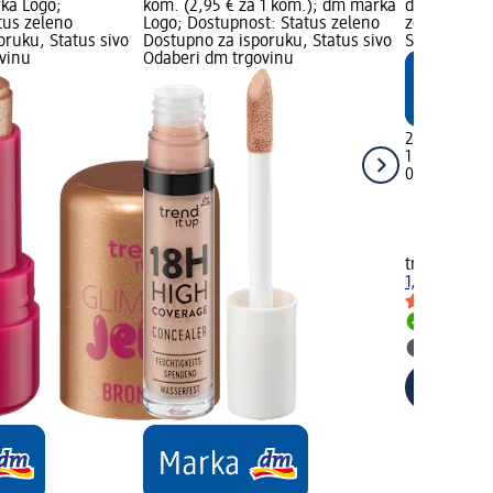
rka Logo;
kom. (2,95 € za 1 kom.); dm marka
dm marka Lo
tus zeleno
Logo; Dostupnost: Status zeleno
zeleno Dost
oruku, Status sivo
Dostupno za isporuku, Status sivo
Status sivo
vinu
Odaberi dm trgovinu
2,25 €
1 kom. (2,25
02.05.2025.
trend !t up
O
1,34 g
Dostupno
Odaberi 