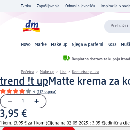
Tvrtka
Zapošljavanje
Odnosi s javnošću
Inspiracije & savje
Pretraži i
Novo
Marke
Make up
Njega & parfemi
Kosa
Mušk
Besplatna dostava za kupnju iznad
Početna
Make up
Lice
Konturiranje lica
trend !t up
Matte krema za ko
4
(
117 ocjena
)
3,95 €
1 kom. (3,95 € za 1 kom.)
Cijena na 02.05.2025.: 3,95 €
Jedinična ci