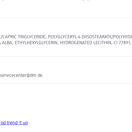
/CAPRIC TRIGLYCERIDE, POLYGLYCERYL-4 DIISOSTEARATE/POLYHY
, ETHYLHEXYLGLYCERIN, HYDROGENATED LECITHIN, CI 77891, CI 774
 servicecenter@dm.de
 od trend !t up