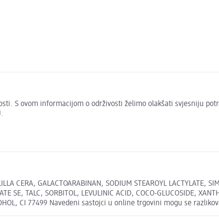
živosti. S ovom informacijom o održivosti želimo olakšati svjesniju po
.
ILLA CERA, GALACTOARABINAN, SODIUM STEAROYL LACTYLATE, SIM
ATE SE, TALC, SORBITOL, LEVULINIC ACID, COCO-GLUCOSIDE, XANT
CI 77499 Navedeni sastojci u online trgovini mogu se razlikovat