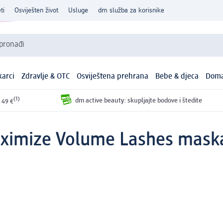
ti
Osviješten život
Usluge
dm služba za korisnike
 pronađi
arci
Zdravlje & OTC
Osviještena prehrana
Bebe & djeca
Doma
(1)
dm active beauty: skupljajte bodove i štedite
 49 €
ximize Volume Lashes maskar