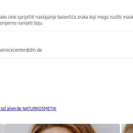
 Tako ćete spriječiti nastajanje balončića zraka koji mogu isušiti ma
nomjerno nanijeti boju.
 servicecenter@dm.de
a od alverde NATURKOSMETIK