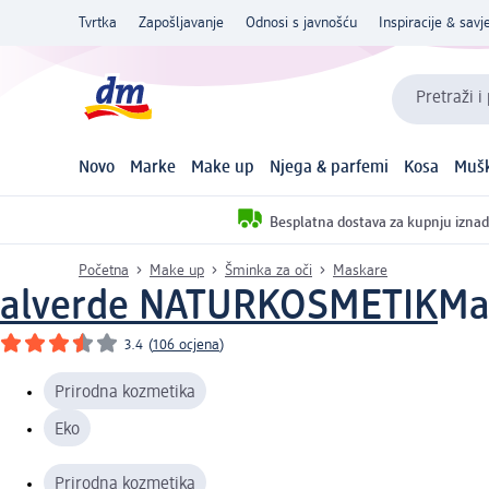
Tvrtka
Zapošljavanje
Odnosi s javnošću
Inspiracije & savje
Pretraži i
Novo
Marke
Make up
Njega & parfemi
Kosa
Mušk
Besplatna dostava za kupnju iznad
Početna
Make up
Šminka za oči
Maskare
alverde NATURKOSMETIK
Ma
3.4
(
106 ocjena
)
Prirodna kozmetika
Eko
Prirodna kozmetika