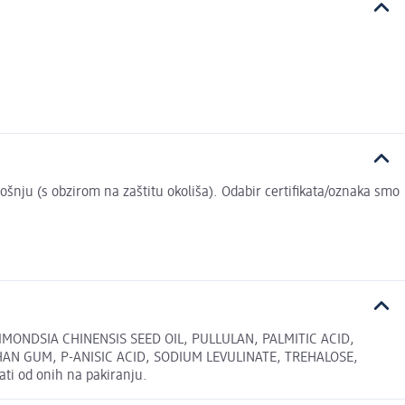
trošnju (s obzirom na zaštitu okoliša). Odabir certifikata/oznaka smo
MONDSIA CHINENSIS SEED OIL, PULLULAN, PALMITIC ACID,
HAN GUM, P-ANISIC ACID, SODIUM LEVULINATE, TREHALOSE,
i od onih na pakiranju.