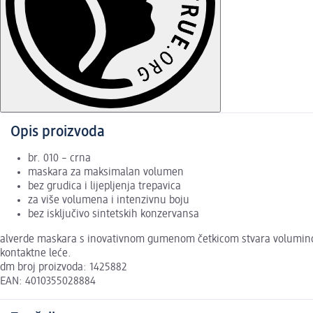
Opis proizvoda
br. 010 – crna
maskara za maksimalan volumen
bez grudica i lijepljenja trepavica
za više volumena i intenzivnu boju
bez isključivo sintetskih konzervansa
alverde maskara s inovativnom gumenom četkicom stvara voluminozne 
kontaktne leće.
dm broj proizvoda: 1425882
EAN: 4010355028884