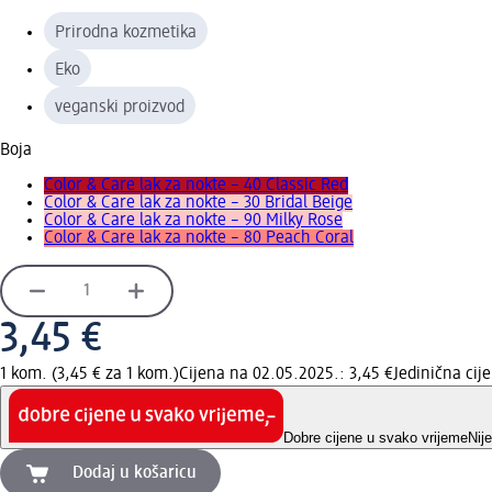
Prirodna kozmetika
Eko
veganski proizvod
Boja
Color & Care lak za nokte – 40 Classic Red
Color & Care lak za nokte – 30 Bridal Beige
Color & Care lak za nokte – 90 Milky Rose
Color & Care lak za nokte – 80 Peach Coral
3,45 €
1 kom. (3,45 € za 1 kom.)
Cijena na 02.05.2025.: 3,45 €
Jedinična ci
Dobre cijene u svako vrijeme
Nij
Dodaj u košaricu