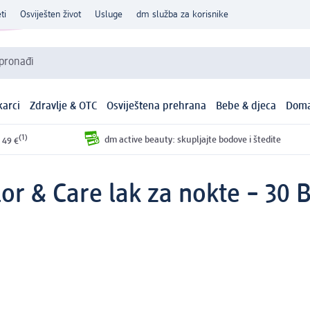
ti
Osviješten život
Usluge
dm služba za korisnike
 pronađi
arci
Zdravlje & OTC
Osviještena prehrana
Bebe & djeca
Doma
(1)
dm active beauty: skupljajte bodove i štedite
 49 €
or & Care lak za nokte – 30 B