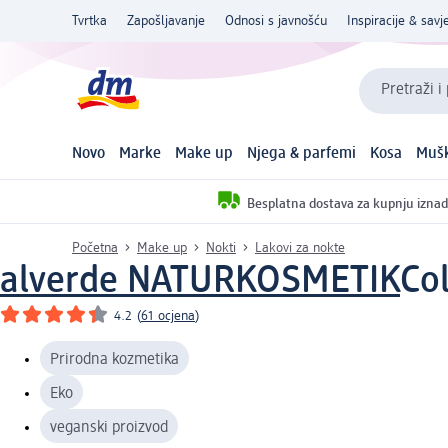
Tvrtka
Zapošljavanje
Odnosi s javnošću
Inspiracije & savje
Pretraži i
Novo
Marke
Make up
Njega & parfemi
Kosa
Mušk
Besplatna dostava za kupnju iznad
Početna
Make up
Nokti
Lakovi za nokte
alverde NATURKOSMETIK
Col
4.2
(
61 ocjena
)
Prirodna kozmetika
Eko
veganski proizvod