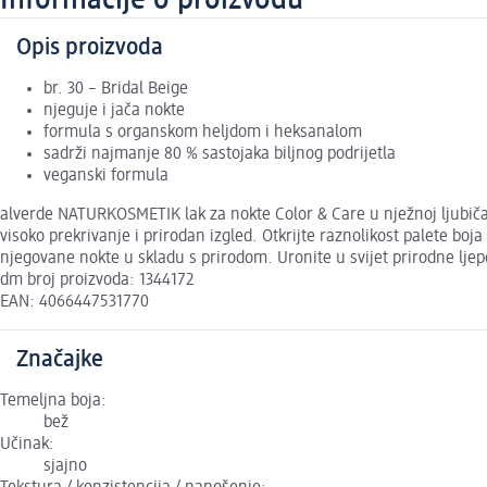
Informacije o proizvodu
Opis proizvoda
br. 30 – Bridal Beige
njeguje i jača nokte
formula s organskom heljdom i heksanalom
sadrži najmanje 80 % sastojaka biljnog podrijetla
veganski formula
alverde NATURKOSMETIK lak za nokte Color & Care u nježnoj ljubiča
visoko prekrivanje i prirodan izgled. Otkrijte raznolikost palete boja
njegovane nokte u skladu s prirodom. Uronite u svijet prirodne ljep
dm broj proizvoda: 1344172
EAN: 4066447531770
Značajke
Temeljna boja:
bež
Učinak:
sjajno