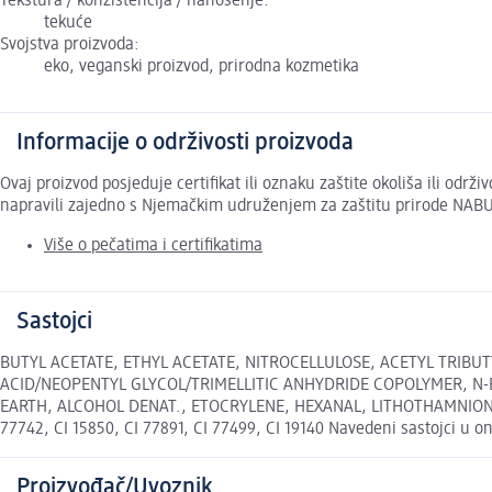
Tekstura / konzistencija / nanošenje:
tekuće
Svojstva proizvoda:
eko, veganski proizvod, prirodna kozmetika
Informacije o održivosti proizvoda
Ovaj proizvod posjeduje certifikat ili oznaku zaštite okoliša ili odr
napravili zajedno s Njemačkim udruženjem za zaštitu prirode NABU
Više o pečatima i certifikatima
Sastojci
BUTYL ACETATE, ETHYL ACETATE, NITROCELLULOSE, ACETYL TRIBU
ACID/NEOPENTYL GLYCOL/TRIMELLITIC ANHYDRIDE COPOLYMER, N-
EARTH, ALCOHOL DENAT., ETOCRYLENE, HEXANAL, LITHOTHAMNION
77742, CI 15850, CI 77891, CI 77499, CI 19140 Navedeni sastojci u on
Proizvođač/Uvoznik