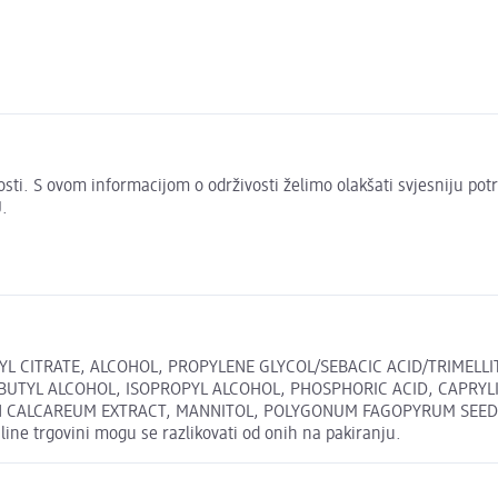
živosti. S ovom informacijom o održivosti želimo olakšati svjesniju po
.
TYL CITRATE, ALCOHOL, PROPYLENE GLYCOL/SEBACIC ACID/TRIMEL
BUTYL ALCOHOL, ISOPROPYL ALCOHOL, PHOSPHORIC ACID, CAPRYL
 CALCAREUM EXTRACT, MANNITOL, POLYGONUM FAGOPYRUM SEED EXT
line trgovini mogu se razlikovati od onih na pakiranju.