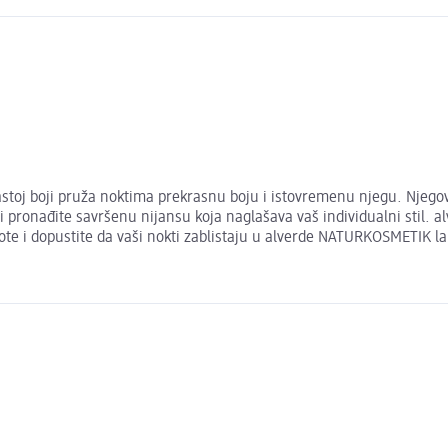
stoj boji pruža noktima prekrasnu boju i istovremenu njegu. Njegov
 i pronađite savršenu nijansu koja naglašava vaš individualni stil. al
ote i dopustite da vaši nokti zablistaju u alverde NATURKOSMETIK la