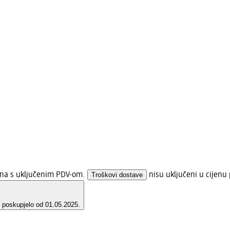
jena s uključenim PDV-om.
Troškovi dostave
nisu uključeni u cijenu 
e poskupjelo od 01.05.2025.