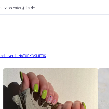
 servicecenter@dm.de
a od alverde NATURKOSMETIK