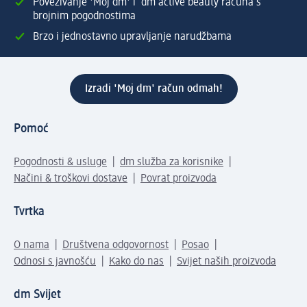
Povezivanje 'Moj dm' i dm active beauty računa s
brojnim pogodnostima
Brzo i jednostavno upravljanje narudžbama
Izradi 'Moj dm' račun odmah!
Pomoć
Pogodnosti & usluge
dm služba za korisnike
Načini & troškovi dostave
Povrat proizvoda
Tvrtka
O nama
Društvena odgovornost
Posao
Odnosi s javnošću
Kako do nas
Svijet naših proizvoda
dm Svijet