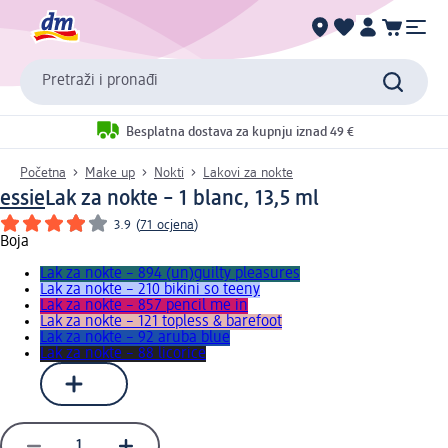
Pretraži i pronađi
Besplatna dostava za kupnju iznad 49 €
Početna
Make up
Nokti
Lakovi za nokte
essie
Lak za nokte – 1 blanc, 13,5 ml
3.9
(
71 ocjena
)
Boja
Lak za nokte – 894 (un)guilty pleasures
Lak za nokte – 210 bikini so teeny
Lak za nokte – 857 pencil me in
Lak za nokte – 121 topless & barefoot
Lak za nokte – 92 aruba blue
Lak za nokte – 88 licorice