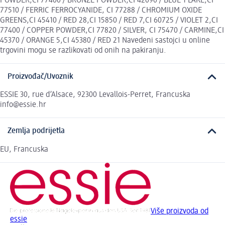
POWDER,CI 77400 / BRONZE POWDER,CI 42090 / BLUE 1 LAKE,CI
77510 / FERRIC FERROCYANIDE, CI 77288 / CHROMIUM OXIDE
GREENS,CI 45410 / RED 28,CI 15850 / RED 7,CI 60725 / VIOLET 2,CI
77400 / COPPER POWDER,CI 77820 / SILVER, CI 75470 / CARMINE,CI
45370 / ORANGE 5,CI 45380 / RED 21 Navedeni sastojci u online
trgovini mogu se razlikovati od onih na pakiranju.
Proizvođač/Uvoznik
ESSIE 30, rue d’Alsace, 92300 Levallois-Perret, Francuska
info@essie.hr
Zemlja podrijetla
EU, Francuska
Više proizvoda od
essie