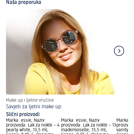
Naša preporuka
Make up i ljetne vrućine
Up
Savjeti za ljetni make up
Lj
Slični proizvodi
Marka: essie; Naziv
Marka: essie; Naziv
Marka: e
proizvoda: Lak za nokte – 4
proizvoda: Lak za nokte – 13
proizvod
pearly white, 13,5 ml;
mademoiselle, 13,5 ml;
vanity fa