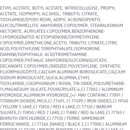
ETHYL ACETATE, BUTYL ACETATE, NITROCELLULOSE, PROPYL
ACETATE, ISOPROPYL ALCOHOL, TRIBUTYL CITRATE,
TOSYLAMIDE/EPOXY RESIN, ADIPIC ACID/NEOPENTYL
GLYCOL/TRIMELLITIC ANHYDRIDE COPOLYMER, STEARALKONIUM
HECTORITE, ACRYLATES COPOLYMER,BENZOPHENONE-
1,HYDROGENATED ACETOPHENONE/OXYMETHYLENE
COPOLYMER,DIMETHICONE,ACETYL TRIBUTYL CITRATE,CITRIC
ACID,POLYETHYLENE TEREPHTHALATE,ISOPHORONE
DIAMINE/ISOPHTHALIC ACID/TROMETHAMINE
COPOLYMER,PHTHALIC ANHYDRIDE/GLYCERIN/GLYCIDYL
DECANOATE COPOLYMER,OXIDIZED POLYETHYLENE, SYNTHETIC
FLUORPHLOGOPITE,CALCIUM ALUMINUM BOROSILICATE,CALCIUM
SODIUM BOROSILICATE,SILICA,ALUMINA,ETHYL
TOSYLAMIDE,COLOPHONIUM / ROSIN, TIN OXIDE,POLYURETHANE-
11,MAGNESIUM SILICATE,POLYACRYLATE-4,CI 77002 / ALUMINUM
HYDROXIDE,ALUMINUM HYDROXIDE,[+/- MAY CONTAINCI 77891 /
TITANIUM DIOXIDE,MICA,CI 77491, CI 77499 / IRON OXIDES,CI 19140
/ YELLOW 5 LAKE,CI 15850 / RED 6 LAKE,CI 77120 / BARIUM
SULFATE,CI 15850 / RED 7 LAKE,CI 15880 / RED 34 LAKE,CI 77163 /
BISMUTH OXYCHLORIDE,CI 77510 / FERRIC AMMONIUM
FERROCYANIDE, CI 77266 [NANO] / BLACK 2,CI 77000 / ALUMINUM