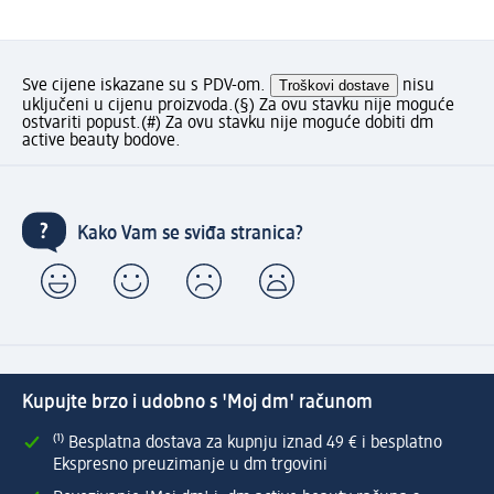
Sve cijene iskazane su s PDV-om.
Troškovi dostave
nisu
uključeni u cijenu proizvoda.
(§) Za ovu stavku nije moguće
ostvariti popust.
(#) Za ovu stavku nije moguće dobiti dm
active beauty bodove.
Kako Vam se sviđa stranica?
Kupujte brzo i udobno s 'Moj dm' računom
⁽¹⁾ Besplatna dostava za kupnju iznad 49 € i besplatno
Ekspresno preuzimanje u dm trgovini