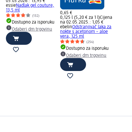
05.03.2026.: 13,95 €
essie
Nadlak gel couture,
13,5 ml
0,65 €
(132)
0,125 l (5,20 € za 1 l)
Cijena
Dostupno za isporuku
na 02.05.2025.: 1,05 €
ebelin
Odstranjivač laka za
Odaberi dm trgovinu
nokte s acetonom – aloe
vera, 125 ml
(254)
Dostupno za isporuku
Odaberi dm trgovinu