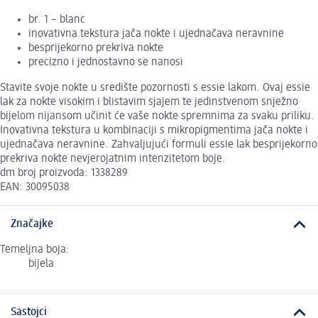
br. 1 – blanc
inovativna tekstura jača nokte i ujednačava neravnine
besprijekorno prekriva nokte
precizno i jednostavno se nanosi
Stavite svoje nokte u središte pozornosti s essie lakom. Ovaj essie
lak za nokte visokim i blistavim sjajem te jedinstvenom snježno
bijelom nijansom učinit će vaše nokte spremnima za svaku priliku.
Inovativna tekstura u kombinaciji s mikropigmentima jača nokte i
ujednačava neravnine. Zahvaljujući formuli essie lak besprijekorno
prekriva nokte nevjerojatnim intenzitetom boje.
dm broj proizvoda: 1338289
EAN: 30095038
Značajke
Temeljna boja:
bijela
Sastojci