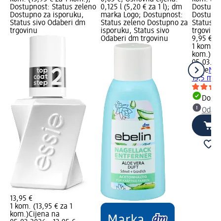
Dostupnost: Status zeleno
0,125 l (5,20 € za 1 l); dm
Dostupno
Dostupno za isporuku,
marka Logo; Dostupnost:
Dostupno
Status sivo Odaberi dm
Status zeleno Dostupno za
Status s
trgovinu
isporuku, Status sivo
trgovinu
Odaberi dm trgovinu
9,95 €
1 kom. (9
kom.)
Cij
05.03.20
essie
Nad
13,5 ml
Dostu
Odabe
13,95 €
1 kom. (13,95 € za 1
kom.)
Cijena na