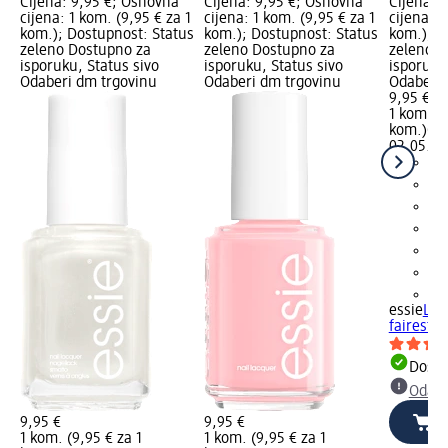
Cijena: 9,95 €; Osnovna
Cijena: 9,95 €; Osnovna
Cijena: 
cijena: 1 kom. (9,95 € za 1
cijena: 1 kom. (9,95 € za 1
cijena: 1
kom.); Dostupnost: Status
kom.); Dostupnost: Status
kom.); D
zeleno Dostupno za
zeleno Dostupno za
zeleno D
isporuku, Status sivo
isporuku, Status sivo
isporuku
Odaberi dm trgovinu
Odaberi dm trgovinu
Odaberi 
9,95 €
1 kom. (9
kom.)
Cij
02.05.20
+3
essie
Lak
fairest, 
Dostu
Odabe
9,95 €
9,95 €
1 kom. (9,95 € za 1
1 kom. (9,95 € za 1