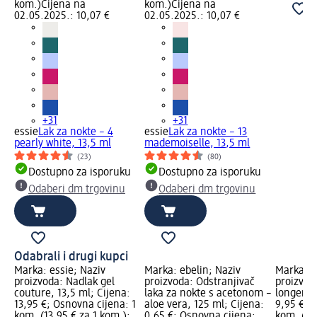
kom.)
Cijena na
kom.)
Cijena na
02.05.2025.: 10,07 €
02.05.2025.: 10,07 €
+31
+31
essie
Lak za nokte – 4
essie
Lak za nokte – 13
pearly white, 13,5 ml
mademoiselle, 13,5 ml
(23)
(80)
Dostupno za isporuku
Dostupno za isporuku
Odaberi dm trgovinu
Odaberi dm trgovinu
Odabrali i drugi kupci
Marka: essie; Naziv
Marka: ebelin; Naziv
Marka: e
proizvoda: Nadlak gel
proizvoda: Odstranjivač
proizvod
couture, 13,5 ml; Cijena:
laka za nokte s acetonom –
longer, 1
13,95 €; Osnovna cijena: 1
aloe vera, 125 ml; Cijena:
9,95 €; 
kom. (13,95 € za 1 kom.);
0,65 €; Osnovna cijena:
kom. (9,