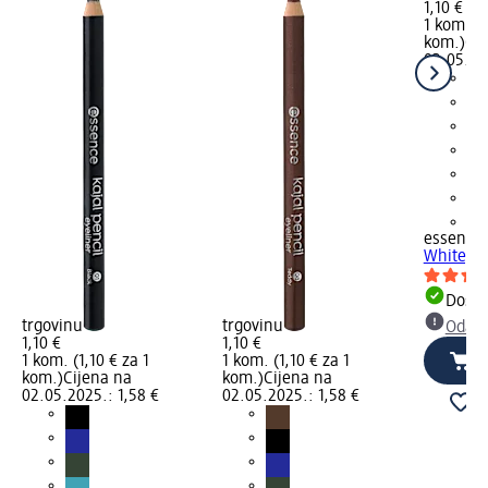
1,10 €
1 kom. (1
kom.)
Cij
02.05.20
+1
essence
White, 1
Dostu
trgovinu
trgovinu
Odabe
1,10 €
1,10 €
1 kom. (1,10 € za 1
1 kom. (1,10 € za 1
kom.)
Cijena na
kom.)
Cijena na
02.05.2025.: 1,58 €
02.05.2025.: 1,58 €