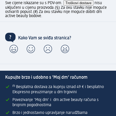
Sve cijene iskazane su s PDV-om.
Troškovi dostave
nisu
uključeni u cijenu proizvoda.
(§) Za ovu stavku nije moguće
ostvariti popust.
(#) Za ovu stavku nije moguće dobiti dm
active beauty bodove.
Kako Vam se sviđa stranica?
Kupujte brzo i udobno s 'Moj dm' računom
⁽¹⁾ Besplatna dostava za kupnju iznad 49 € i besplatno
Ekspresno preuzimanje u dm trgovini
Povezivanje 'Moj dm' i dm active beauty računa s
brojnim pogodnostima
Brzo i jednostavno upravljanje narudžbama