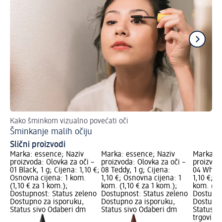
Kako šminkom vizualno povećati oči
Na
Šminkanje malih očiju
Al
Slični proizvodi
Marka: essence; Naziv
Marka: essence; Naziv
Marka: e
proizvoda: Olovka za oči –
proizvoda: Olovka za oči –
proizvoda
01 Black, 1 g; Cijena: 1,10 €;
08 Teddy, 1 g; Cijena:
04 White,
Osnovna cijena: 1 kom.
1,10 €; Osnovna cijena: 1
1,10 €; O
(1,10 € za 1 kom.);
kom. (1,10 € za 1 kom.);
kom. (1,1
Dostupnost: Status zeleno
Dostupnost: Status zeleno
Dostupno
Dostupno za isporuku,
Dostupno za isporuku,
Dostupno
Status sivo Odaberi dm
Status sivo Odaberi dm
Status s
trgovinu