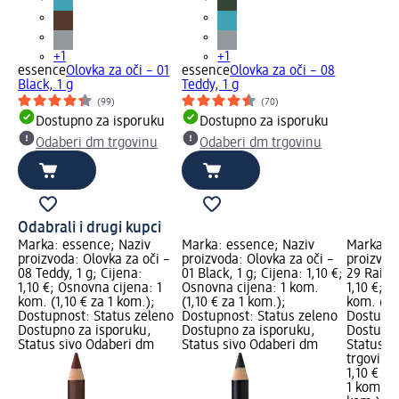
+1
+1
essence
Olovka za oči – 01
essence
Olovka za oči – 08
Black, 1 g
Teddy, 1 g
(99)
(70)
Dostupno za isporuku
Dostupno za isporuku
Odaberi dm trgovinu
Odaberi dm trgovinu
Odabrali i drugi kupci
Marka: essence; Naziv
Marka: essence; Naziv
Marka: e
proizvoda: Olovka za oči –
proizvoda: Olovka za oči –
proizvoda
08 Teddy, 1 g; Cijena:
01 Black, 1 g; Cijena: 1,10 €;
29 Rain F
1,10 €; Osnovna cijena: 1
Osnovna cijena: 1 kom.
1,10 €; O
kom. (1,10 € za 1 kom.);
(1,10 € za 1 kom.);
kom. (1,1
Dostupnost: Status zeleno
Dostupnost: Status zeleno
Dostupno
Dostupno za isporuku,
Dostupno za isporuku,
Dostupno
Status sivo Odaberi dm
Status sivo Odaberi dm
Status s
trgovinu
1,10 €
1 kom. (1