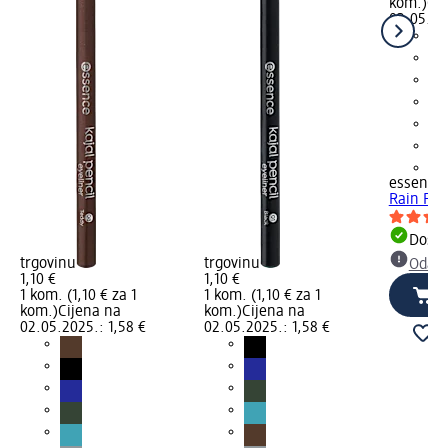
kom.)
Cij
02.05.202
+1
essence
Rain Fore
Dostu
trgovinu
trgovinu
Odabe
1,10 €
1,10 €
1 kom. (1,10 € za 1
1 kom. (1,10 € za 1
kom.)
Cijena na
kom.)
Cijena na
02.05.2025.: 1,58 €
02.05.2025.: 1,58 €