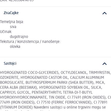
EAN: 4250338414765
Značajke
Temeljna boja:
siva
Učinak:
dugotrajno
Tekstura / konzistencija / nanošenje:
olovka
Sastojci
HYDROGENATED COCO-GLYCERIDES, OCTYLDECANOL, TRIMYRISTIN,
OZOKERITE, HYDROGENATED CASTOR OIL, CALCIUM ALUMINUM
BOROSILICATE, BUTYROSPERMUM PARKII (SHEA BUTTER), MICA,
CERA ALBA (BEESWAX), HYDROGENATED SOYBEAN OIL, SILICA,
CAPRYLYL GLYCOL, PENTAERYTHRITYL TETRA-DI-T-BUTYL
HYDROXYHYDROCINNAMATE, TIN OXIDE, CI 77491 (IRON OXIDES), CI
77499 (IRON OXIDES), CI 77510 (FERRIC FERROCYANIDE), CI 77891
(TITANIUM DIOXIDE) Navedeni sastojci u online trgovini mogu se