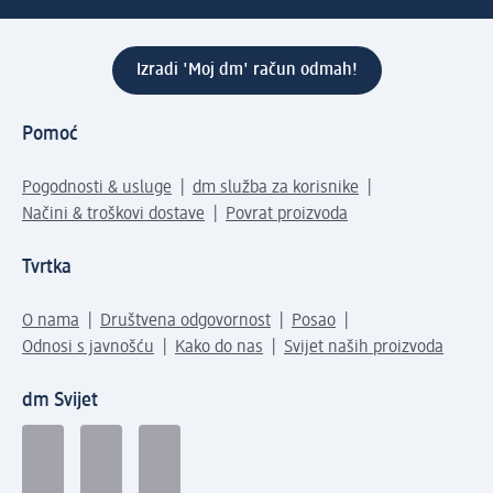
Izradi 'Moj dm' račun odmah!
Pomoć
Pogodnosti & usluge
dm služba za korisnike
Načini & troškovi dostave
Povrat proizvoda
Tvrtka
O nama
Društvena odgovornost
Posao
Odnosi s javnošću
Kako do nas
Svijet naših proizvoda
dm Svijet