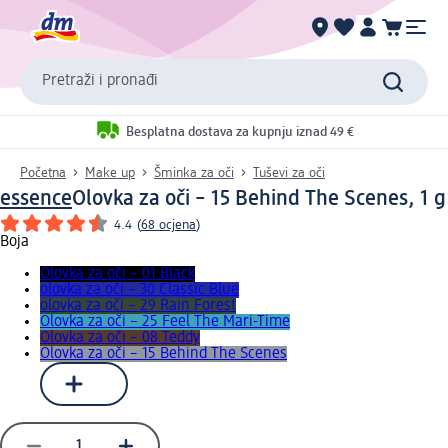
Pretraži i pronađi
Besplatna dostava za kupnju iznad 49 €
Početna
Make up
Šminka za oči
Tuševi za oči
essence
Olovka za oči – 15 Behind The Scenes, 1 g
4.4
(
68 ocjena
)
Boja
Olovka za oči – 01 Black
olovka za oči – 30 Classic Blue
olovka za oči – 29 Rain Forest
Olovka za oči – 25 Feel The Mari-Time
Olovka za oči – 08 Teddy
Olovka za oči – 15 Behind The Scenes