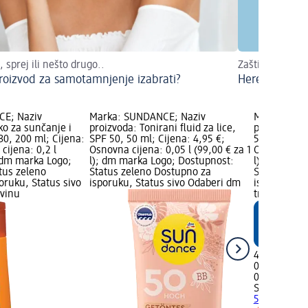
 sprej ili nešto drugo..
Zaštitite kožu &
proizvod za samotamnjenje izabrati?
Here comes t
E; Naziv
Marka: SUNDANCE; Naziv
Marka: SUN
ko za sunčanje i
proizvoda: Tonirani fluid za lice,
proizvoda: 
30, 200 ml; Cijena:
SPF 50, 50 ml; Cijena: 4,95 €;
50+, 100 ml;
cijena: 0,2 l
Osnovna cijena: 0,05 l (99,00 € za 1
Osnovna cije
; dm marka Logo;
l); dm marka Logo; Dostupnost:
l); dm mark
tus zeleno
Status zeleno Dostupno za
Status zele
oruku, Status sivo
isporuku, Status sivo Odaberi dm
isporuku, S
ovinu
trgovinu
4,25 €
0,1 l (42,50 
02.05.2025.
SUNDANCE
50+, 100 ml