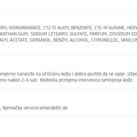
L ISONONANOATE, C12-15 ALKYL BENZOATE, C15-19 ALKANE, HEXYL
 XANTHAN GUM, SODIUM CETEARYL SULFATE, PARFUM, DISODIUM ED
L ACETATE, GERANIOL, BENZYL ALCOHOL, CITRONELLOL, VANILLIN, 
mjerno nanesite na očišćenu kožu i dobro pustite da se upije. Izbje
šeno nakon 2–6 sati. Redovita primjena intenzivira tamnjenje kože.
e, Njemačka servicecenter@dm.de