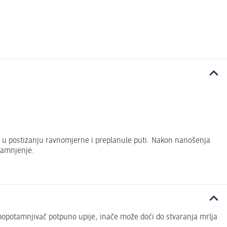
 u postizanju ravnomjerne i preplanule puti. Nakon nanošenja
tamnjenje.
 samopotamnjivač potpuno upije, inače može doći do stvaranja mrlja