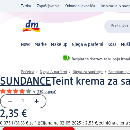
Tvrtka
Zapošljavanje
Odnosi s javnošću
Inspiracije & savje
Pretraži i
Novo
Marke
Make up
Njega & parfemi
Kosa
Mušk
Besplatna dostava za kupnju iznad
Početna
Njega & parfemi
Njega za sunčanje
Samotamnjen
SUNDANCE
Teint krema za s
4
(
130 ocjena
)
2,35 €
0,075 l (31,33 € za 1 l)
Cijena na 02.05.2025.: 2,55 €
Jedinična cijena