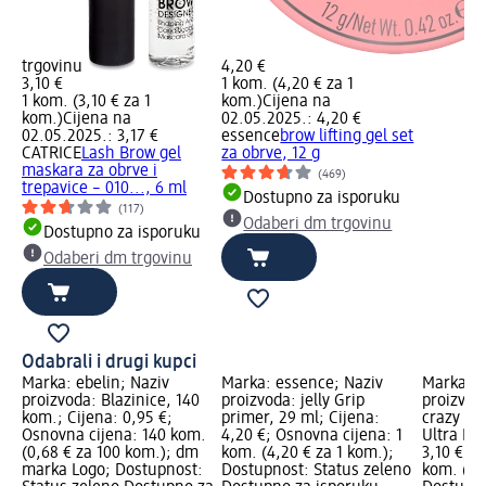
trgovinu
4,20 €
3,10 €
1 kom. (4,20 € za 1
1 kom. (3,10 € za 1
kom.)
Cijena na
kom.)
Cijena na
02.05.2025.: 4,20 €
02.05.2025.: 3,17 €
essence
brow lifting gel set
CATRICE
Lash Brow gel
za obrve, 12 g
maskara za obrve i
(469)
trepavice – 010..., 6 ml
Dostupno za isporuku
(117)
Odaberi dm trgovinu
Dostupno za isporuku
Odaberi dm trgovinu
Odabrali i drugi kupci
Marka: ebelin; Naziv
Marka: essence; Naziv
Marka: e
proizvoda: Blazinice, 140
proizvoda: jelly Grip
proizvod
kom.; Cijena: 0,95 €;
primer, 29 ml; Cijena:
crazy vo
Osnovna cijena: 140 kom.
4,20 €; Osnovna cijena: 1
Ultra Bla
(0,68 € za 100 kom.); dm
kom. (4,20 € za 1 kom.);
3,10 €; O
marka Logo; Dostupnost:
Dostupnost: Status zeleno
kom. (3,1