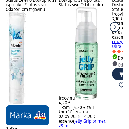
Status zeleno Dostupno za
Dostupno za isporuku,
Dostupno
isporuku, Status sivo
Status sivo Odaberi dm
Dostupno
Odaberi dm trgovinu
Status s
trgovinu
3,10 €
1 kom. (3
kom.)
Cij
02.05.20
essence
crazy vo
Ultra Bla
Dostu
Odabe
trgovinu
4,20 €
1 kom. (4,20 € za 1
kom.)
Cijena na
02.05.2025.: 4,20 €
essence
jelly Grip primer,
29 ml
0,95 €