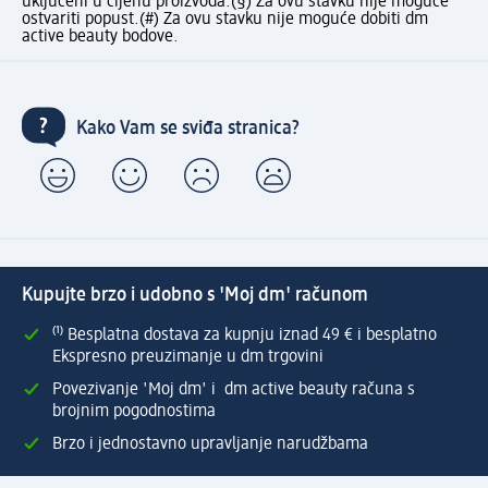
uključeni u cijenu proizvoda.
(§) Za ovu stavku nije moguće
ostvariti popust.
(#) Za ovu stavku nije moguće dobiti dm
active beauty bodove.
Kako Vam se sviđa stranica?
Kupujte brzo i udobno s 'Moj dm' računom
⁽¹⁾ Besplatna dostava za kupnju iznad 49 € i besplatno
Ekspresno preuzimanje u dm trgovini
Povezivanje 'Moj dm' i dm active beauty računa s
brojnim pogodnostima
Brzo i jednostavno upravljanje narudžbama