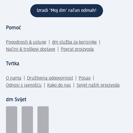
Izradi 'Moj dm' račun odmah!
Pomoć
Pogodnosti & usluge
dm služba za korisnike
Načini & troškovi dostave
Povrat proizvoda
Tvrtka
O nama
Društvena odgovornost
Posao
Odnosi s javnošću
Kako do nas
Svijet naših proizvoda
dm Svijet