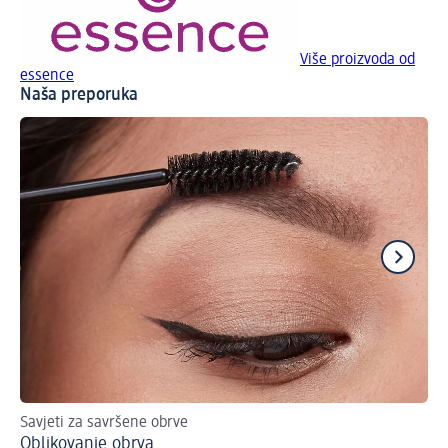
Više proizvoda od
essence
Naša preporuka
Savjeti za savršene obrve
Na
Oblikovanje obrva
Ma