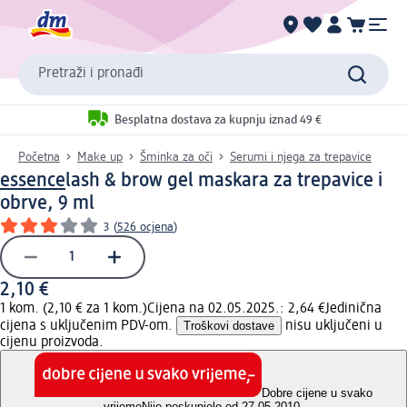
Pretraži i pronađi
Besplatna dostava za kupnju iznad 49 €
Početna
Make up
Šminka za oči
Serumi i njega za trepavice
essence
lash & brow gel maskara za trepavice i
obrve, 9 ml
3
(
526 ocjena
)
2,10 €
1 kom. (2,10 € za 1 kom.)
Cijena na 02.05.2025.: 2,64 €
Jedinična
cijena s uključenim PDV-om.
Troškovi dostave
nisu uključeni u
cijenu proizvoda.
Dobre cijene u svako
vrijeme
Nije poskupjelo od 27.05.2010.