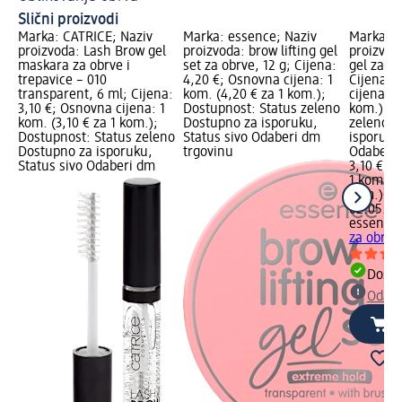
Slični proizvodi
Marka: CATRICE; Naziv
Marka: essence; Naziv
Marka: e
proizvoda: Lash Brow gel
proizvoda: brow lifting gel
proizvoda
maskara za obrve i
set za obrve, 12 g; Cijena:
gel za ob
trepavice – 010
4,20 €; Osnovna cijena: 1
Cijena: 
transparent, 6 ml; Cijena:
kom. (4,20 € za 1 kom.);
cijena: 1
3,10 €; Osnovna cijena: 1
Dostupnost: Status zeleno
kom.); D
kom. (3,10 € za 1 kom.);
Dostupno za isporuku,
zeleno D
Dostupnost: Status zeleno
Status sivo Odaberi dm
isporuku
Dostupno za isporuku,
trgovinu
Odaberi 
Status sivo Odaberi dm
3,10 €
1 kom. (3
kom.)
Cij
02.05.20
essence
za obrve
Dostu
Odabe