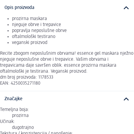
Opis proizvoda
prozirna maskara
njeguje obrve i trepavice
popravlja neposlušne obrve
oftalmološki testirano
veganski proizvod
Recite zbogom neposlušnim obrvama! essence gel maskara nježno
njeguje neposlušne obrve i trepavice. Vašim obrvama i
trepavicama daje savršen oblik. essence prozirna maskara
oftalmološki je testirana. Veganski proizvod.
dm broj proizvoda: 1178533
EAN: 4250035271180
Značajke
Temeljna boja:
prozirna
Učinak:
dugotrajno
Tekstura / konzistencija / nanošenje: