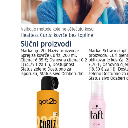
Najbolje metode koje ne oštećuju kosu
Heatless Curls: kovrče bez topline
Slični proizvodi
Marka: got2b; Naziv proizvoda:
Marka: Schwarzkopf t
Sprej za kovrče Curlz, 200 ml;
proizvoda: Curl pjen
Cijena: 6,95 €; Osnovna cijena: 0,2
oblikovanje kovrča, 
l (34,75 € za 1 l); Dostupnost:
3,70 €; Osnovna cijen
Status zeleno Dostupno za
(18,50 € za 1 l); Dos
isporuku, Status sivo Odaberi dm
zeleno Dostupno za 
Status sivo Odaberi 