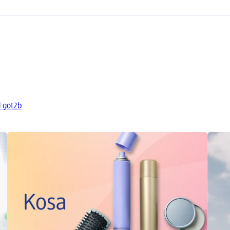
d got2b