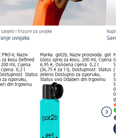
savjeti i frizure za uvojke
Napravite ih s
iranje uvojaka
Savršene kovrč
 PRO-V; Naziv
Marka: got2b; Naziv proizvoda: got
Marka: got2
a za kosu Defined
Gloss sprej za kosu, 200 ml; Cijena:
Glued lak za
, 200 ml; Cijena:
6,95 €; Osnovna cijena: 0,2 l
5,95 €; Osno
cijena: 0,2 l
(34,75 € za 1 l); Dostupnost: Status
(19,83 € za 
; Dostupnost: Status
zeleno Dostupno za isporuku,
zeleno Dost
 za isporuku,
Status sivo Odaberi dm trgovinu
Status sivo
beri dm trgovinu
5,95 €
0,3 l (19,83 €
02.05.2025.
got2b
Glued 
Dostupno
Odaberi 