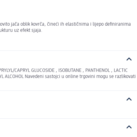
ito jača oblik kovrča, čineći ih elastičnima i lijepo definiranima
kturu uz efekt sjaja.
RYLYL/CAPRYL GLUCOSIDE , ISOBUTANE , PANTHENOL , LACTIC
OHOL Navedeni sastojci u online trgovini mogu se razlikovati