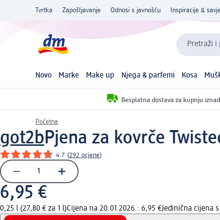
Tvrtka
Zapošljavanje
Odnosi s javnošću
Inspiracije & savje
Pretraži i
Novo
Marke
Make up
Njega & parfemi
Kosa
Mušk
Besplatna dostava za kupnju iznad
Početna
got2b
Pjena za kovrče Twiste
4.7
(
292 ocjene
)
6,95 €
0,25 l (27,80 € za 1 l)
Cijena na 20.01.2026.: 6,95 €
Jedinična cijena