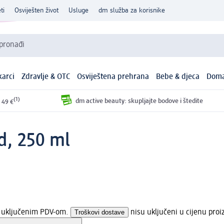
ti
Osviješten život
Usluge
dm služba za korisnike
 pronađi
arci
Zdravlje & OTC
Osviještena prehrana
Bebe & djeca
Doma
(1)
dm active beauty: skupljajte bodove i štedite
 49 €
d, 250 ml
 s uključenim PDV-om.
Troškovi dostave
nisu uključeni u cijenu proi