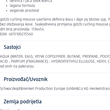
definira i jača oblik kovrča
lagana formula
veganski proizvod
got2b curling mousse savršeno definira kosu i daje joj blistav sjaj.
bez otežavanja kose. Svakodnevna primjena got2b curling mousse pj
dm broj proizvoda: 1136454
EAN: 4015100215540
Sastojci
AQUA (WATER, EAU), VP/VA COPOLYMER, BUTANE, PROPANE, POLYQ
ACID , PARFUM (FRAGRANCE) , HYDROXYETHYLCELLULOSE, HEXYL CIN
od onih na pakiranju.
Proizvođač/Uvoznik
Schwarzkopf&Henkel Production Europe GmbH&Co.KG Henkelstrass
Zemlja podrijetla