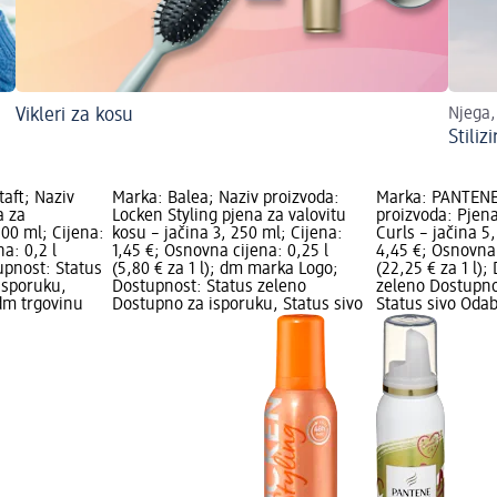
Vikleri za kosu
Njega, 
Stiliz
aft; Naziv
Marka: Balea; Naziv proizvoda:
Marka: PANTENE
a za
Locken Styling pjena za valovitu
proizvoda: Pjen
200 ml; Cijena:
kosu – jačina 3, 250 ml; Cijena:
Curls – jačina 5
a: 0,2 l
1,45 €; Osnovna cijena: 0,25 l
4,45 €; Osnovna 
tupnost: Status
(5,80 € za 1 l); dm marka Logo;
(22,25 € za 1 l)
isporuku,
Dostupnost: Status zeleno
zeleno Dostupno
dm trgovinu
Dostupno za isporuku, Status sivo
Status sivo Oda