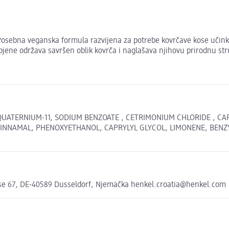
 Posebna veganska formula razvijena za potrebe kovrčave kose učinkov
ene održava savršen oblik kovrča i naglašava njihovu prirodnu stru
UATERNIUM-11, SODIUM BENZOATE , CETRIMONIUM CHLORIDE , CAP
NAMAL, PHENOXYETHANOL, CAPRYLYL GLYCOL, LIMONENE, BENZYL ALC
e 67, DE-40589 Dusseldorf, Njemačka henkel.croatia@henkel.com