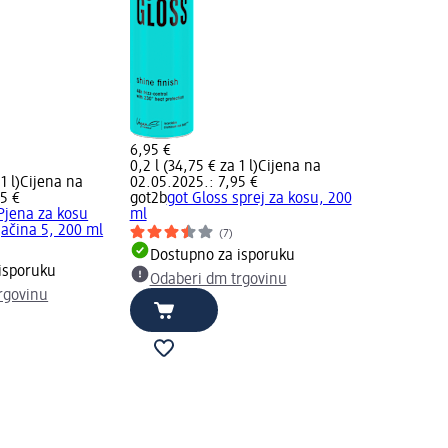
6,95 €
0,2 l (34,75 € za 1 l)
Cijena na
1 l)
Cijena na
02.05.2025.: 7,95 €
5 €
got2b
got Gloss sprej za kosu, 200
Pjena za kosu
ml
jačina 5, 200 ml
(7)
Dostupno za isporuku
isporuku
Odaberi dm trgovinu
rgovinu