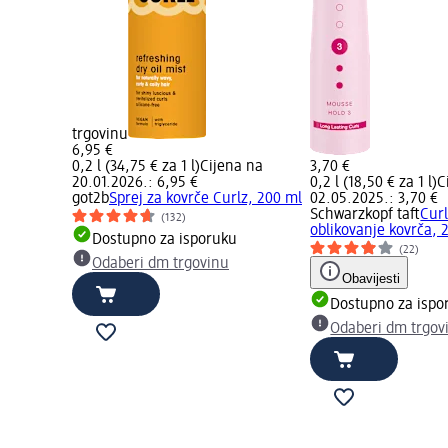
trgovinu
6,95 €
0,2 l (34,75 € za 1 l)
Cijena na
3,70 €
20.01.2026.: 6,95 €
0,2 l (18,50 € za 1 l)
C
got2b
Sprej za kovrče Curlz, 200 ml
02.05.2025.: 3,70 €
Schwarzkopf taft
Curl
(132)
oblikovanje kovrča, 
Dostupno za isporuku
(22)
Odaberi dm trgovinu
Obavijesti
Dostupno za ispo
Odaberi dm trgov