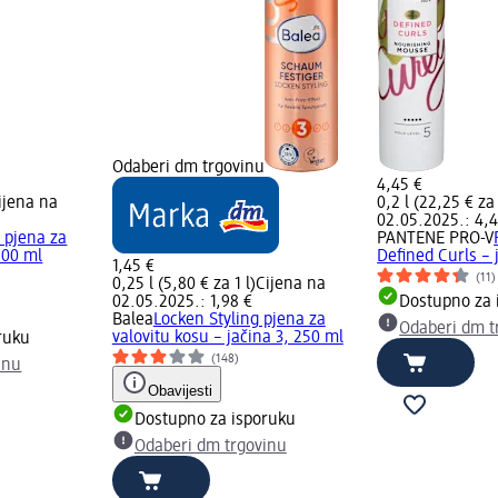
Odaberi dm trgovinu
4,45 €
ijena na
0,2 l (22,25 € za 
02.05.2025.: 4,4
 pjena za
PANTENE PRO-V
200 ml
Defined Curls – 
1,45 €
(11)
0,25 l (5,80 € za 1 l)
Cijena na
02.05.2025.: 1,98 €
Dostupno za 
Balea
Locken Styling pjena za
Odaberi dm t
valovitu kosu – jačina 3, 250 ml
ruku
(148)
inu
Obavijesti
Dostupno za isporuku
Odaberi dm trgovinu