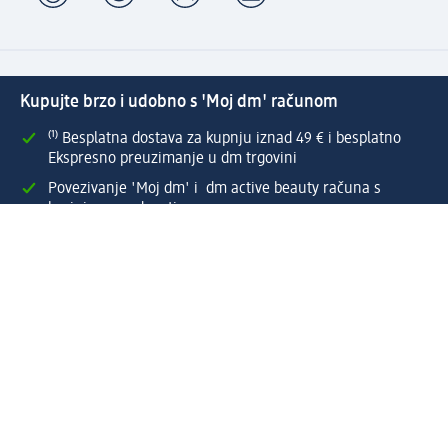
Kupujte brzo i udobno s 'Moj dm' računom
⁽¹⁾ Besplatna dostava za kupnju iznad 49 € i besplatno
Ekspresno preuzimanje u dm trgovini
Povezivanje 'Moj dm' i dm active beauty računa s
brojnim pogodnostima
Brzo i jednostavno upravljanje narudžbama
Izradi 'Moj dm' račun odmah!
Pomoć
Pogodnosti & usluge
dm služba za korisnike
Načini & troškovi dostave
Povrat proizvoda