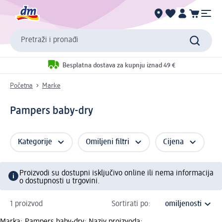
Pretraži i pronađi
Besplatna dostava za kupnju iznad 49 €
Početna
Marke
Pampers baby-dry
Kategorije
Omiljeni filtri
Cijena
Proizvodi su dostupni isključivo online ili nema informacija
o dostupnosti u trgovini.
1 proizvod
Sortirati po:
Marka: Pampers baby-dry; Naziv proizvoda: