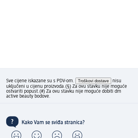
Sve cijene iskazane su s PDV-om.
Troškovi dostave
nisu
uključeni u cijenu proizvoda.
(§) Za ovu stavku nije moguće
ostvariti popust.
(#) Za ovu stavku nije moguće dobiti dm
active beauty bodove.
Kako Vam se sviđa stranica?