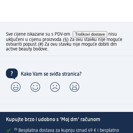
Sve cijene iskazane su s PDV-om.
Troškovi dostave
nisu
uključeni u cijenu proizvoda.
(§) Za ovu stavku nije moguće
ostvariti popust.
(#) Za ovu stavku nije moguće dobiti dm
active beauty bodove.
Kako Vam se sviđa stranica?
Kupujte brzo i udobno s 'Moj dm' računom
⁽¹⁾ Besplatna dostava za kupnju iznad 49 € i besplatno