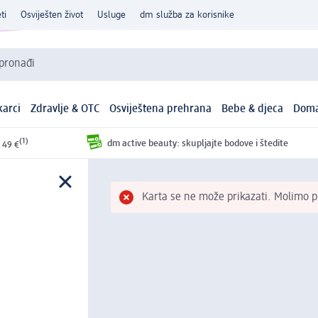
ti
Osviješten život
Usluge
dm služba za korisnike
 pronađi
arci
Zdravlje & OTC
Osviještena prehrana
Bebe & djeca
Doma
(1)
dm active beauty: skupljajte bodove i štedite
 49 €
Karta se ne može prikazati. Molimo pr