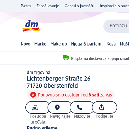
Tvrtka
Zapošljavanje
Odnosi s javnošću
Inspiracije & savje
Pretraži i
Novo
Marke
Make up
Njega & parfemi
Kosa
Mušk
Besplatna dostava za kupnju iznad
dm trgovina
d m trgovina
Lichtenberger Straße 26
7 1 7 2 0
71720
Oberstenfeld
Ponovno smo dostupni od
8 sati
za Vas
Posudba
Navigirajte
Nazovite
Podijelite
uređaja
Radno vrijeme