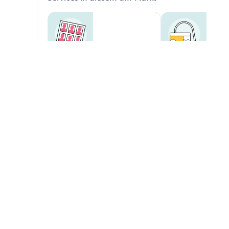
Passbild-Service
Teppichreiniger au
Copyservice Bindelösungen
Unsere Zusatzsortimente
Kindertextilien
Stillregal