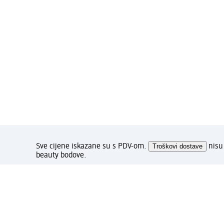
Sve cijene iskazane su s PDV-om.
Troškovi dostave
nisu 
beauty bodove.
Kako Vam se sviđa stranica