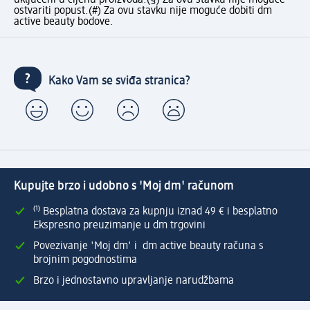
uključeni u cijenu proizvoda.
(§) Za ovu stavku nije moguće
ostvariti popust.
(#) Za ovu stavku nije moguće dobiti dm
active beauty bodove.
Kako Vam se sviđa stranica?
Kupujte brzo i udobno s 'Moj dm' računom
⁽¹⁾ Besplatna dostava za kupnju iznad 49 € i besplatno
Ekspresno preuzimanje u dm trgovini
Povezivanje 'Moj dm' i dm active beauty računa s
brojnim pogodnostima
Brzo i jednostavno upravljanje narudžbama