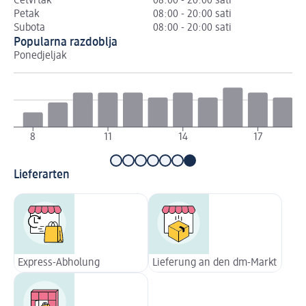
Četvrtak
08:00 - 20:00 sati
Petak
08:00 - 20:00 sati
Subota
08:00 - 20:00 sati
Popularna razdoblja
Ponedjeljak
Ut
8
11
14
17
Lieferarten
Express-Abholung
Lieferung an den dm-Markt