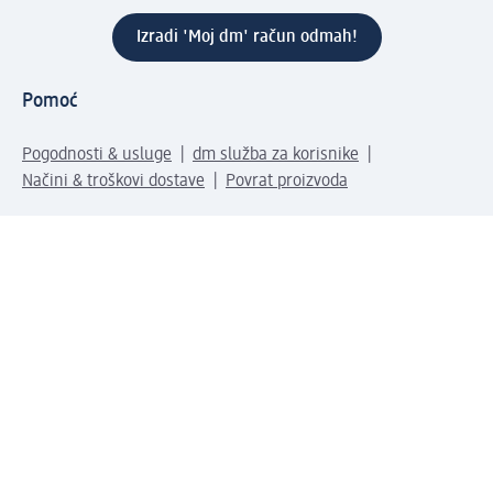
Izradi 'Moj dm' račun odmah!
Pomoć
Pogodnosti & usluge
dm služba za korisnike
Načini & troškovi dostave
Povrat proizvoda
Tvrtka
O nama
Društvena odgovornost
Posao
Odnosi s javnošću
Kako do nas
Svijet naših proizvoda
dm Svijet