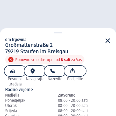
dm trgovina
d m trgovina
Großmattenstraße 2
7 9 2 1 9
79219
Staufen im Breisgau
Ponovno smo dostupni od
8 sati
za Vas
Posudba
Navigirajte
Nazovite
Podijelite
uređaja
Radno vrijeme
Nedjelja
Zatvoreno
Ponedjeljak
08:00 - 20:00 sati
Utorak
08:00 - 20:00 sati
Srijeda
08:00 - 20:00 sati