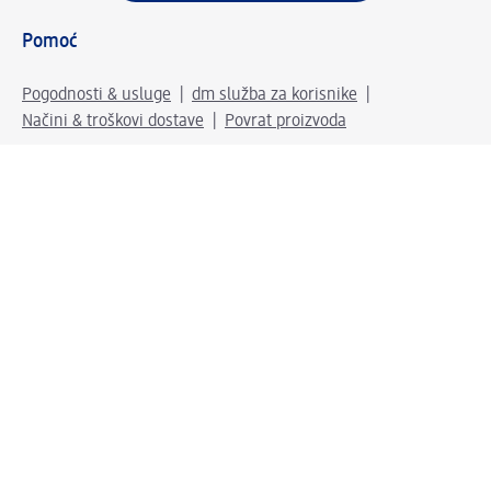
Pomoć
Pogodnosti & usluge
dm služba za korisnike
Načini & troškovi dostave
Povrat proizvoda
Tvrtka
O nama
Društvena odgovornost
Posao
Odnosi s javnošću
Kako do nas
Svijet naših proizvoda
dm Svijet