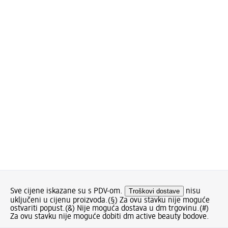
Sve cijene iskazane su s PDV-om.
Troškovi dostave
nisu
uključeni u cijenu proizvoda.
(§) Za ovu stavku nije moguće
ostvariti popust.
(&) Nije moguća dostava u dm trgovinu.
(#)
Za ovu stavku nije moguće dobiti dm active beauty bodove.