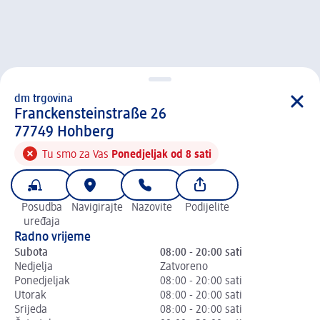
dm trgovina
d m trgovina
Franckensteinstraße 26
7 7 7 4 9
77749
Hohberg
Tu smo za Vas
Ponedjeljak od 8 sati
Posudba
Navigirajte
Nazovite
Podijelite
uređaja
Radno vrijeme
Subota
08:00 - 20:00 sati
Nedjelja
Zatvoreno
Ponedjeljak
08:00 - 20:00 sati
Utorak
08:00 - 20:00 sati
Srijeda
08:00 - 20:00 sati