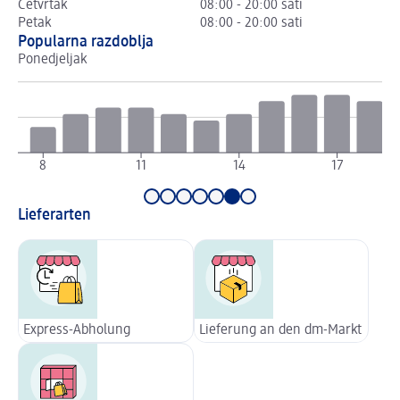
Četvrtak
08:00 - 20:00 sati
Petak
08:00 - 20:00 sati
Popularna razdoblja
Ponedjeljak
Ut
8
11
14
17
Lieferarten
Express-Abholung
Lieferung an den dm-Markt