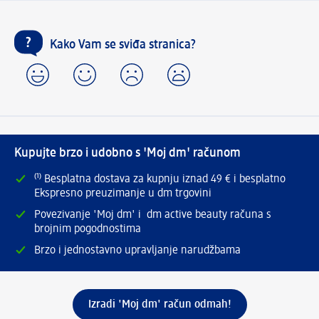
Kako Vam se sviđa stranica?
Kupujte brzo i udobno s 'Moj dm' računom
⁽¹⁾ Besplatna dostava za kupnju iznad 49 € i besplatno
Ekspresno preuzimanje u dm trgovini
Povezivanje 'Moj dm' i dm active beauty računa s
brojnim pogodnostima
Brzo i jednostavno upravljanje narudžbama
Izradi 'Moj dm' račun odmah!