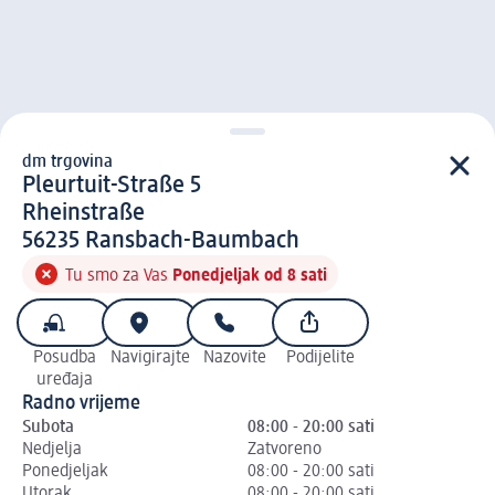
dm trgovina
d m trgovina
Pleurtuit-Straße 5
Rheinstraße
5 6 2 3 5
56235
Ransbach-Baumbach
Tu smo za Vas
Ponedjeljak od 8 sati
Posudba
Navigirajte
Nazovite
Podijelite
uređaja
Radno vrijeme
Subota
08:00 - 20:00 sati
Nedjelja
Zatvoreno
Ponedjeljak
08:00 - 20:00 sati
Utorak
08:00 - 20:00 sati