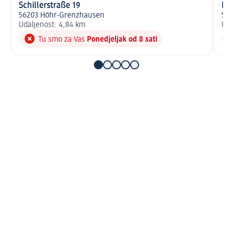
Schillerstraße 19
56203 Höhr-Grenzhausen
5
Udaljenost: 4,84 km
U
Tu smo za Vas
Ponedjeljak od 8 sati