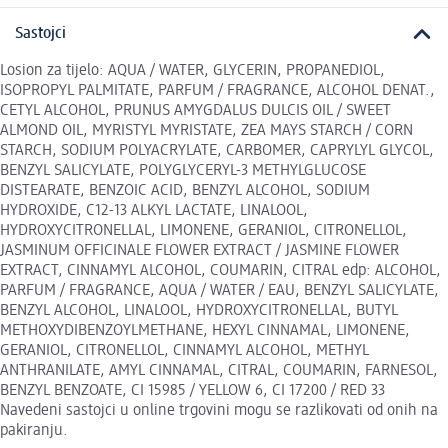
Sastojci
Losion za tijelo: AQUA / WATER, GLYCERIN, PROPANEDIOL,
ISOPROPYL PALMITATE, PARFUM / FRAGRANCE, ALCOHOL DENAT.,
CETYL ALCOHOL, PRUNUS AMYGDALUS DULCIS OIL / SWEET
ALMOND OIL, MYRISTYL MYRISTATE, ZEA MAYS STARCH / CORN
STARCH, SODIUM POLYACRYLATE, CARBOMER, CAPRYLYL GLYCOL,
BENZYL SALICYLATE, POLYGLYCERYL-3 METHYLGLUCOSE
DISTEARATE, BENZOIC ACID, BENZYL ALCOHOL, SODIUM
HYDROXIDE, C12-13 ALKYL LACTATE, LINALOOL,
HYDROXYCITRONELLAL, LIMONENE, GERANIOL, CITRONELLOL,
JASMINUM OFFICINALE FLOWER EXTRACT / JASMINE FLOWER
EXTRACT, CINNAMYL ALCOHOL, COUMARIN, CITRAL edp: ALCOHOL,
PARFUM / FRAGRANCE, AQUA / WATER / EAU, BENZYL SALICYLATE,
BENZYL ALCOHOL, LINALOOL, HYDROXYCITRONELLAL, BUTYL
METHOXYDIBENZOYLMETHANE, HEXYL CINNAMAL, LIMONENE,
GERANIOL, CITRONELLOL, CINNAMYL ALCOHOL, METHYL
ANTHRANILATE, AMYL CINNAMAL, CITRAL, COUMARIN, FARNESOL,
BENZYL BENZOATE, CI 15985 / YELLOW 6, CI 17200 / RED 33
Navedeni sastojci u online trgovini mogu se razlikovati od onih na
pakiranju.