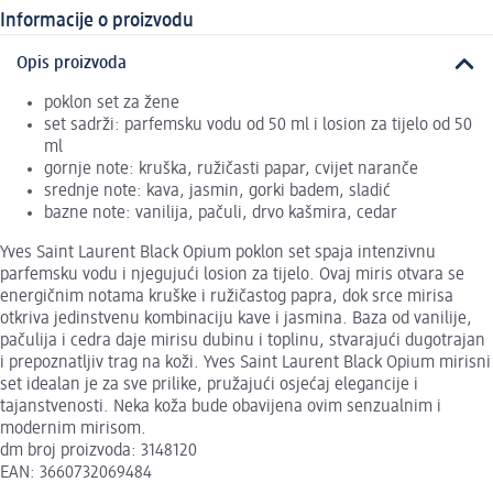
Informacije o proizvodu
Opis proizvoda
poklon set za žene
set sadrži: parfemsku vodu od 50 ml i losion za tijelo od 50
ml
gornje note: kruška, ružičasti papar, cvijet naranče
srednje note: kava, jasmin, gorki badem, sladić
bazne note: vanilija, pačuli, drvo kašmira, cedar
Yves Saint Laurent Black Opium poklon set spaja intenzivnu
parfemsku vodu i njegujući losion za tijelo. Ovaj miris otvara se
energičnim notama kruške i ružičastog papra, dok srce mirisa
otkriva jedinstvenu kombinaciju kave i jasmina. Baza od vanilije,
pačulija i cedra daje mirisu dubinu i toplinu, stvarajući dugotrajan
i prepoznatljiv trag na koži. Yves Saint Laurent Black Opium mirisni
set idealan je za sve prilike, pružajući osjećaj elegancije i
tajanstvenosti. Neka koža bude obavijena ovim senzualnim i
modernim mirisom.
dm broj proizvoda: 3148120
EAN: 3660732069484