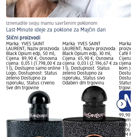
Iznenadite svoju mamu savršenim poklonom
Od
Last-Minute ideje za poklone za Majčin dan
Ad
Slični proizvodi
Marka: YVES SAINT
Marka: YVES SAINT
Marka: 
LAURENT; Naziv proizvoda:
LAURENT; Naziv proizvoda:
proizvod
Black Opium edp, 50 ml;
Black Opium edp, 30 ml;
Café Ros
Cijena: 89,90 €; Osnovna
Cijena: 65,90 €; Osnovna
Cijena: 
cijena: 0,05 l (1.798,00 € za
cijena: 0,03 l (2.196,67 € za
cijena: 1
1 l); Dostupno samo online
1 l); Dostupnost: Status
kom.); N
Logo; Dostupnost: Status
zeleno Dostupno za
Dostupno
zeleno Dostupno za
isporuku, Status sivo
Dostupno
isporuku, Status crveno
Odaberi dm trgovinu
Status s
Sve dm trgovine
trgovinu
99,90 €
1 kom. (9
kom.)
Cij
03.06.20
TOM FO