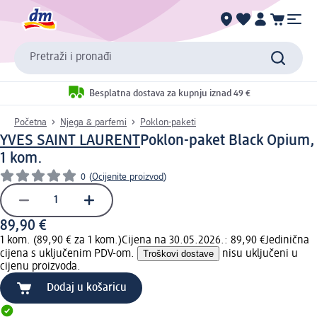
Pretraži i pronađi
Besplatna dostava za kupnju iznad 49 €
Početna
Njega & parfemi
Poklon-paketi
YVES SAINT LAURENT
Poklon-paket Black Opium,
1 kom.
0
(
Ocijenite proizvod
)
89,90 €
1 kom. (89,90 € za 1 kom.)
Cijena na 30.05.2026.: 89,90 €
Jedinična
cijena s uključenim PDV-om.
Troškovi dostave
nisu uključeni u
cijenu proizvoda.
Dodaj u košaricu