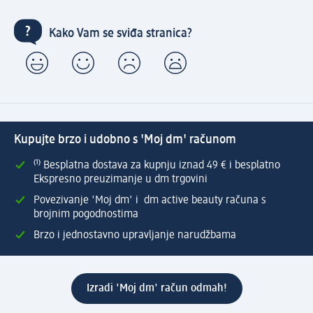
Kako Vam se sviđa stranica?
Kupujte brzo i udobno s 'Moj dm' računom
⁽¹⁾ Besplatna dostava za kupnju iznad 49 € i besplatno
Ekspresno preuzimanje u dm trgovini
Povezivanje 'Moj dm' i dm active beauty računa s
brojnim pogodnostima
Brzo i jednostavno upravljanje narudžbama
Izradi 'Moj dm' račun odmah!