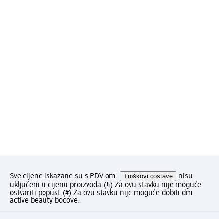
Sve cijene iskazane su s PDV-om.
Troškovi dostave
nisu
uključeni u cijenu proizvoda.
(§) Za ovu stavku nije moguće
ostvariti popust.
(#) Za ovu stavku nije moguće dobiti dm
active beauty bodove.