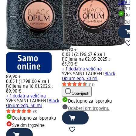
Café Ros
Dostu
Odabe
65,90 €
0,03 l (2.196,67 € za 1
l)
Cijena na 02.05.2025.:
65,90 €
+ 1 dodatna veličina
YVES SAINT LAURENT
Black
89,90 €
Opium edp, 30 ml
0,05 l (1.798,00 € za 1
(18)
l)
Cijena na 16.01.2026.:
89,90 €
Obavijesti
+ 1 dodatna veličina
YVES SAINT LAURENT
Black
Dostupno za isporuku
Opium edp, 50 ml
Odaberi dm trgovinu
(9)
Dostupno za isporuku
Sve dm trgovine