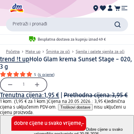
Pretraži i pronađi
Besplatna dostava za kupnju iznad 49 €
Početna
Make up
Šminka za oči
Sjenila i palete sjenila za oči
trend !t up
Holo Glam krema Sunset Stage – 020,
3 g
5
(
4 ocjene
)
Trenutna cijena:
1,95 €
|
Prethodna cijena:
3,95 €
1 kom. (1,95 € za 1 kom.)
Cijena na 20.05.2026.: 3,95 €
Jedinična
cijena s uključenim PDV-om.
Troškovi dostave
nisu uključeni u
cijenu proizvoda.
Dobre cijene u svako
vrijeme
Nije poskupjelo od 20.05.2026.