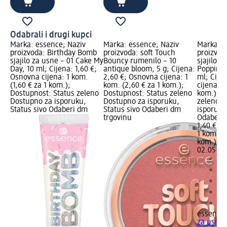
Odabrali i drugi kupci
Marka: essence; Naziv
Marka: essence; Naziv
Marka: e
proizvoda: Birthday Bomb
proizvoda: soft Touch
proizvod
sjajilo za usne – 01 Cake My
Bouncy rumenilo – 10
sjajilo z
Day, 10 ml; Cijena: 1,60 €;
antique bloom, 5 g; Cijena:
Poppin' 
Osnovna cijena: 1 kom.
2,60 €; Osnovna cijena: 1
ml; Cije
(1,60 € za 1 kom.);
kom. (2,60 € za 1 kom.);
cijena: 1
Dostupnost: Status zeleno
Dostupnost: Status zeleno
kom.); D
Dostupno za isporuku,
Dostupno za isporuku,
zeleno D
Status sivo Odaberi dm
Status sivo Odaberi dm
isporuku
trgovinu
Odaberi 
1,40 €
1 kom. (1
kom.)
Cij
02.05.20
essence
za usne –