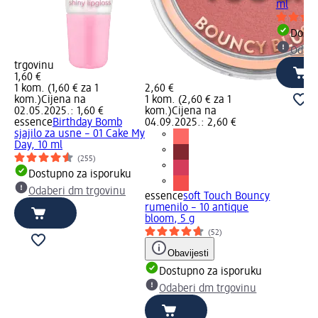
ml
Dostu
Odabe
trgovinu
1,60 €
1 kom. (1,60 € za 1
2,60 €
kom.)
Cijena na
1 kom. (2,60 € za 1
02.05.2025.: 1,60 €
kom.)
Cijena na
essence
Birthday Bomb
04.09.2025.: 2,60 €
sjajilo za usne – 01 Cake My
Day, 10 ml
(255)
Dostupno za isporuku
Odaberi dm trgovinu
essence
soft Touch Bouncy
rumenilo – 10 antique
bloom, 5 g
(52)
Obavijesti
Dostupno za isporuku
Odaberi dm trgovinu