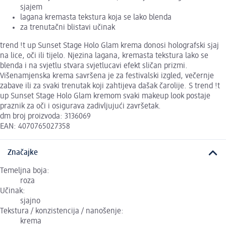
sjajem
lagana kremasta tekstura koja se lako blenda
za trenutačni blistavi učinak
trend !t up Sunset Stage Holo Glam krema donosi holografski sjaj
na lice, oči ili tijelo. Njezina lagana, kremasta tekstura lako se
blenda i na svjetlu stvara svjetlucavi efekt sličan prizmi.
Višenamjenska krema savršena je za festivalski izgled, večernje
zabave ili za svaki trenutak koji zahtijeva dašak čarolije. S trend !t
up Sunset Stage Holo Glam kremom svaki makeup look postaje
praznik za oči i osigurava zadivljujući završetak.
dm broj proizvoda: 3136069
EAN: 4070765027358
Značajke
Temeljna boja:
roza
Učinak:
sjajno
Tekstura / konzistencija / nanošenje:
krema