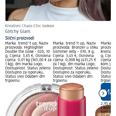
Kreativni Chaos-Chic lookovi
Pri
Glitchy Glam
Ma
Slični proizvodi
Marka: trend !t up; Naziv
Marka: trend !t up; Naziv
Marka: t
proizvoda: Highlighter
proizvoda: Bronzer u stiku
proizvo
Double the Glow – 020, 10
Glimmer Jelly – 010, 8 g;
kremasto
g; Cijena: 3,65 €; Osnovna
Cijena: 3,45 €; Osnovna
g; Cijen
cijena: 0,01 kg (365,00 € za
cijena: 0,008 kg (431,25 €
cijena: 1
1 kg); dm marka Logo;
za 1 kg); dm marka Logo;
kom.); d
Dostupnost: Status zeleno
Dostupnost: Status zeleno
Dostupno
Dostupno za isporuku,
Dostupno za isporuku,
Dostupno
Status sivo Odaberi dm
Status sivo Odaberi dm
Status s
trgovinu
trgovinu
trgovinu
2,95 €
1 kom. (2
kom.)
Cij