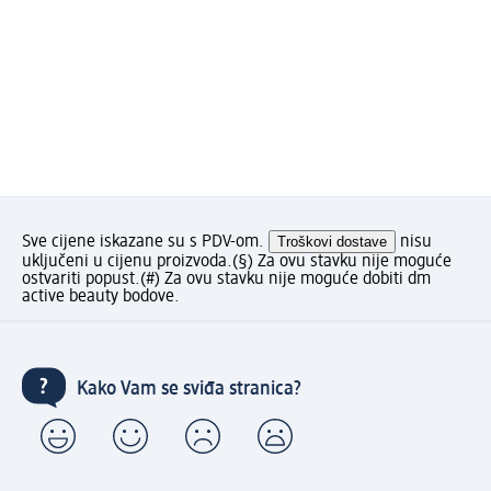
Sve cijene iskazane su s PDV-om.
Troškovi dostave
nisu
uključeni u cijenu proizvoda.
(§) Za ovu stavku nije moguće
ostvariti popust.
(#) Za ovu stavku nije moguće dobiti dm
active beauty bodove.
Kako Vam se sviđa stranica?