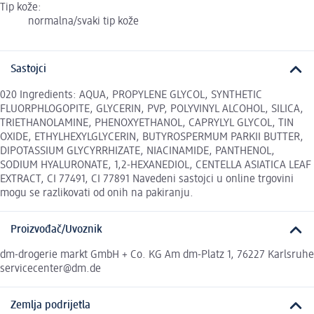
Tip kože:
normalna/svaki tip kože
Sastojci
020 Ingredients: AQUA, PROPYLENE GLYCOL, SYNTHETIC
FLUORPHLOGOPITE, GLYCERIN, PVP, POLYVINYL ALCOHOL, SILICA,
TRIETHANOLAMINE, PHENOXYETHANOL, CAPRYLYL GLYCOL, TIN
OXIDE, ETHYLHEXYLGLYCERIN, BUTYROSPERMUM PARKII BUTTER,
DIPOTASSIUM GLYCYRRHIZATE, NIACINAMIDE, PANTHENOL,
SODIUM HYALURONATE, 1,2-HEXANEDIOL, CENTELLA ASIATICA LEAF
EXTRACT, CI 77491, CI 77891 Navedeni sastojci u online trgovini
mogu se razlikovati od onih na pakiranju.
Proizvođač/Uvoznik
dm-drogerie markt GmbH + Co. KG Am dm-Platz 1, 76227 Karlsruhe
servicecenter@dm.de
Zemlja podrijetla