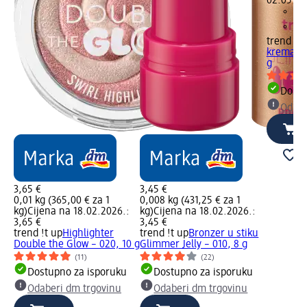
02.05.20
trend !t 
kremasto
g
Dostu
Odabe
3,65 €
3,45 €
0,01 kg (365,00 € za 1
0,008 kg (431,25 € za 1
kg)
Cijena na 18.02.2026.:
kg)
Cijena na 18.02.2026.:
3,65 €
3,45 €
trend !t up
Highlighter
trend !t up
Bronzer u stiku
Double the Glow – 020, 10 g
Glimmer Jelly – 010, 8 g
(11)
(22)
Dostupno za isporuku
Dostupno za isporuku
Odaberi dm trgovinu
Odaberi dm trgovinu