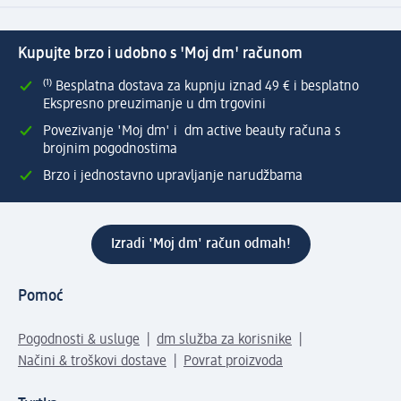
Kupujte brzo i udobno s 'Moj dm' računom
⁽¹⁾ Besplatna dostava za kupnju iznad 49 € i besplatno
Ekspresno preuzimanje u dm trgovini
Povezivanje 'Moj dm' i dm active beauty računa s
brojnim pogodnostima
Brzo i jednostavno upravljanje narudžbama
Izradi 'Moj dm' račun odmah!
Pomoć
Pogodnosti & usluge
dm služba za korisnike
Načini & troškovi dostave
Povrat proizvoda