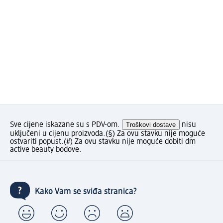
Sve cijene iskazane su s PDV-om.
Troškovi dostave
nisu
uključeni u cijenu proizvoda.
(§) Za ovu stavku nije moguće
ostvariti popust.
(#) Za ovu stavku nije moguće dobiti dm
active beauty bodove.
Kako Vam se sviđa stranica?