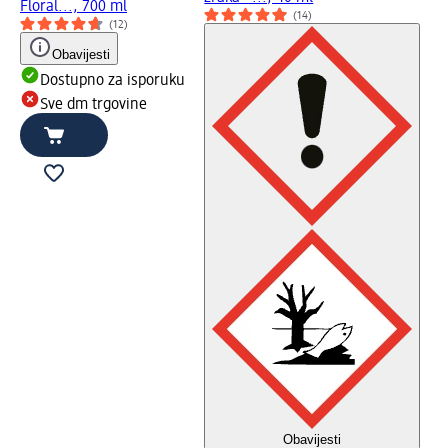
Floral..., 700 ml
(14)
(12)
Obavijesti
Dostupno za isporuku
Sve dm trgovine
Obavijesti