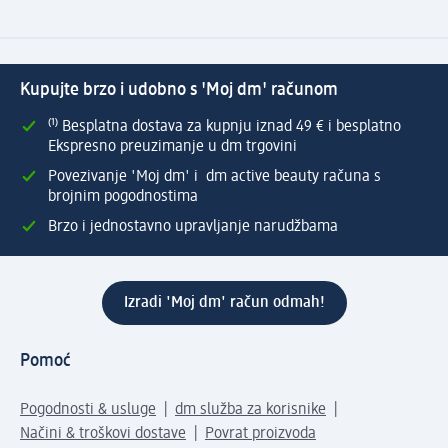
Kupujte brzo i udobno s 'Moj dm' računom
⁽¹⁾ Besplatna dostava za kupnju iznad 49 € i besplatno
Ekspresno preuzimanje u dm trgovini
Povezivanje 'Moj dm' i dm active beauty računa s
brojnim pogodnostima
Brzo i jednostavno upravljanje narudžbama
Izradi 'Moj dm' račun odmah!
Pomoć
Pogodnosti & usluge
dm služba za korisnike
Načini & troškovi dostave
Povrat proizvoda