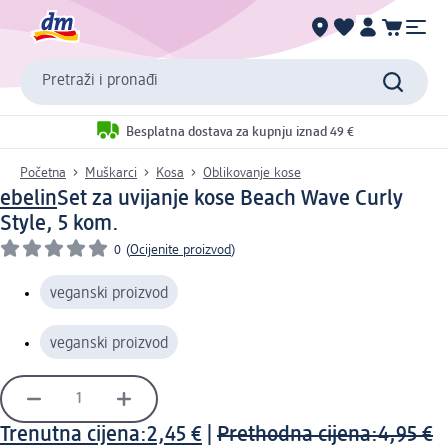
Pretraži i pronađi
Besplatna dostava za kupnju iznad 49 €
Početna
Muškarci
Kosa
Oblikovanje kose
ebelin
Set za uvijanje kose Beach Wave Curly
Style, 5 kom.
0
(
Ocijenite proizvod
)
veganski proizvod
veganski proizvod
Trenutna cijena:
2,45 €
|
Prethodna cijena:
4,95 €