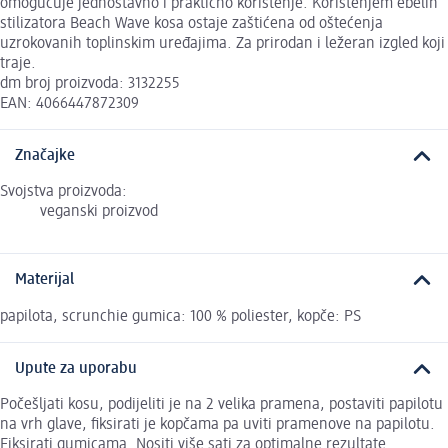
omogućuje jednostavno i praktično korištenje. Korištenjem ebelin
stilizatora Beach Wave kosa ostaje zaštićena od oštećenja
uzrokovanih toplinskim uređajima. Za prirodan i ležeran izgled koji
traje.
dm broj proizvoda: 3132255
EAN: 4066447872309
Značajke
Svojstva proizvoda:
veganski proizvod
Materijal
papilota, scrunchie gumica: 100 % poliester, kopče: PS
Upute za uporabu
Počešljati kosu, podijeliti je na 2 velika pramena, postaviti papilotu
na vrh glave, fiksirati je kopčama pa uviti pramenove na papilotu.
Fiksirati gumicama. Nositi više sati za optimalne rezultate.