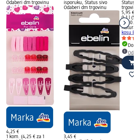
Odaberi dm trgovinu
isporuku, Status sivo
Status s
Odaberi dm trgovinu
trgovinu
5,95 €
0,1 l (59,
na 10.09
Naturavi
kosu Bea
Dostu
Odabe
4,25 €
1 kom. (4,25 € za 1
3,45 €