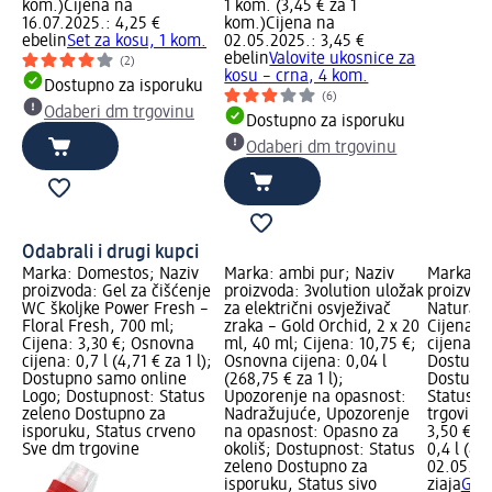
kom.)
Cijena na
1 kom. (3,45 € za 1
16.07.2025.: 4,25 €
kom.)
Cijena na
ebelin
Set za kosu, 1 kom.
02.05.2025.: 3,45 €
ebelin
Valovite ukosnice za
(2)
kosu – crna, 4 kom.
Dostupno za isporuku
(6)
Odaberi dm trgovinu
Dostupno za isporuku
Odaberi dm trgovinu
Odabrali i drugi kupci
Marka: Domestos; Naziv
Marka: ambi pur; Naziv
Marka: z
proizvoda: Gel za čišćenje
proizvoda: 3volution uložak
proizvod
WC školjke Power Fresh –
za električni osvježivač
Natural 
Floral Fresh, 700 ml;
zraka – Gold Orchid, 2 x 20
Cijena: 
Cijena: 3,30 €; Osnovna
ml, 40 ml; Cijena: 10,75 €;
cijena: 0,
cijena: 0,7 l (4,71 € za 1 l);
Osnovna cijena: 0,04 l
Dostupno
Dostupno samo online
(268,75 € za 1 l);
Dostupno
Logo; Dostupnost: Status
Upozorenje na opasnost:
Status s
zeleno Dostupno za
Nadražujuće, Upozorenje
trgovinu
isporuku, Status crveno
na opasnost: Opasno za
3,50 €
Sve dm trgovine
okoliš; Dostupnost: Status
0,4 l (8,7
zeleno Dostupno za
02.05.20
isporuku, Status sivo
ziaja
Gel 