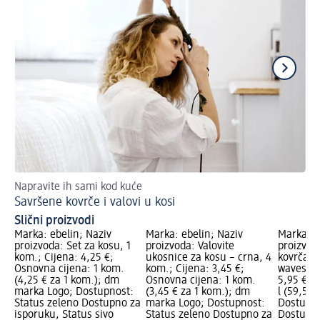
Napravite ih sami kod kuće
Met
Savršene kovrče i valovi u kosi
Do
Slični proizvodi
Marka: ebelin; Naziv
Marka: ebelin; Naziv
Marka: N
proizvoda: Set za kosu, 1
proizvoda: Valovite
proizvod
kom.; Cijena: 4,25 €;
ukosnice za kosu – crna, 4
kovrčavu
Osnovna cijena: 1 kom.
kom.; Cijena: 3,45 €;
waves, 1
(4,25 € za 1 kom.); dm
Osnovna cijena: 1 kom.
5,95 €; 
marka Logo; Dostupnost:
(3,45 € za 1 kom.); dm
l (59,50 €
Status zeleno Dostupno za
marka Logo; Dostupnost:
Dostupno
isporuku, Status sivo
Status zeleno Dostupno za
Dostupno