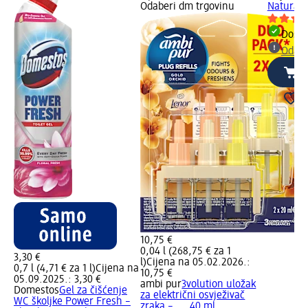
Odaberi dm trgovinu
Natural 
Dostu
Odabe
10,75 €
0,04 l (268,75 € za 1
3,30 €
l)
Cijena na 05.02.2026.:
0,7 l (4,71 € za 1 l)
Cijena na
10,75 €
05.09.2025.: 3,30 €
ambi pur
3volution uložak
Domestos
Gel za čišćenje
za električni osvježivač
WC školjke Power Fresh –
zraka –..., 40 ml