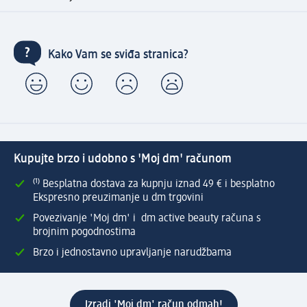
Kako Vam se sviđa stranica?
Kupujte brzo i udobno s 'Moj dm' računom
⁽¹⁾ Besplatna dostava za kupnju iznad 49 € i besplatno
Ekspresno preuzimanje u dm trgovini
Povezivanje 'Moj dm' i dm active beauty računa s
brojnim pogodnostima
Brzo i jednostavno upravljanje narudžbama
Izradi 'Moj dm' račun odmah!