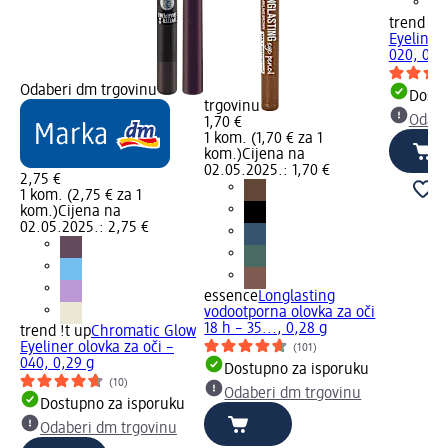
trend !t 
Eyeliner 
020, 0,2
Odaberi dm trgovinu
Dostu
trgovinu
Odabe
1,70 €
1 kom. (1,70 € za 1
kom.)
Cijena na
02.05.2025.: 1,70 €
2,75 €
1 kom. (2,75 € za 1
kom.)
Cijena na
02.05.2025.: 2,75 €
essence
Longlasting
vodootporna olovka za oči
18 h – 35..., 0,28 g
trend !t up
Chromatic Glow
Eyeliner olovka za oči –
(101)
040, 0,29 g
Dostupno za isporuku
(10)
Odaberi dm trgovinu
Dostupno za isporuku
Odaberi dm trgovinu