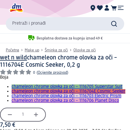
Pretraži i pronađi
Besplatna dostava za kupnju iznad 49 €
Početna
Make up
Šminka za oči
Olovke za oči
wet n wild
chameleon chrome olovka za oči –
1116704E Cosmic Seeker, 0,2 g
0
(
Ocijenite proizvod
)
Boja
chameleon chrome olovka za oči – 1116705 Superstar Suit
chameleon chrome olovka za oči – 1116704E Cosmic Seeker
chameleon chrome olovka za oči – 1116703 Electric Prism
chameleon chrome olovka za oči – 1116706 Planet Disco
7,50 €