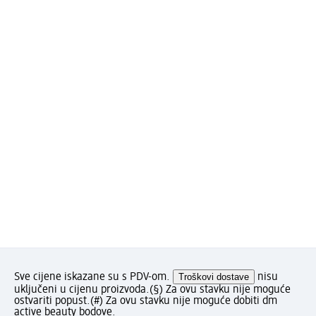
Sve cijene iskazane su s PDV-om.
Troškovi dostave
nisu
uključeni u cijenu proizvoda.
(§) Za ovu stavku nije moguće
ostvariti popust.
(#) Za ovu stavku nije moguće dobiti dm
active beauty bodove.