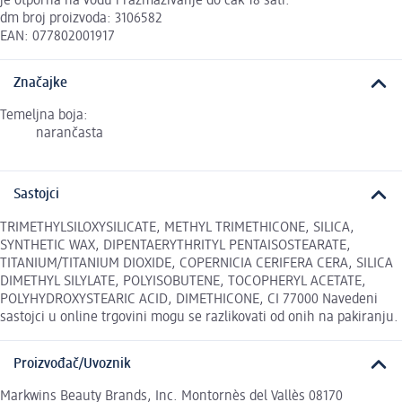
je otporna na vodu i razmazivanje do čak 18 sati.
dm broj proizvoda: 3106582
EAN: 077802001917
Značajke
Temeljna boja:
narančasta
Sastojci
TRIMETHYLSILOXYSILICATE, METHYL TRIMETHICONE, SILICA,
SYNTHETIC WAX, DIPENTAERYTHRITYL PENTAISOSTEARATE,
TITANIUM/TITANIUM DIOXIDE, COPERNICIA CERIFERA CERA, SILICA
DIMETHYL SILYLATE, POLYISOBUTENE, TOCOPHERYL ACETATE,
POLYHYDROXYSTEARIC ACID, DIMETHICONE, CI 77000 Navedeni
sastojci u online trgovini mogu se razlikovati od onih na pakiranju.
Proizvođač/Uvoznik
Markwins Beauty Brands, Inc. Montornès del Vallès 08170