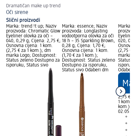
Dramatičan make up trend
Ko
Oči sirene
Šm
Slični proizvodi
Marka: trend !t up; Naziv
Marka: essence; Naziv
Marka: t
proizvoda: Chromatic Glow
proizvoda: Longlasting
proizvod
Eyeliner olovka za oči –
vodootporna olovka za oči
Eyeliner 
040, 0,29 g; Cijena: 2,75 €;
18 h – 35 Sparkling Brown,
020, 0,29
Osnovna cijena: 1 kom.
0,28 g; Cijena: 1,70 €;
Osnovna 
(2,75 € za 1 kom.); dm
Osnovna cijena: 1 kom.
(2,75 € 
marka Logo; Dostupnost:
(1,70 € za 1 kom.);
marka Lo
Status zeleno Dostupno za
Dostupnost: Status zeleno
Status z
isporuku, Status sivo
Dostupno za isporuku,
isporuku
Status sivo Odaberi dm
Odaberi 
2,75 €
1 kom. (2
kom.)
Cij
02.05.20