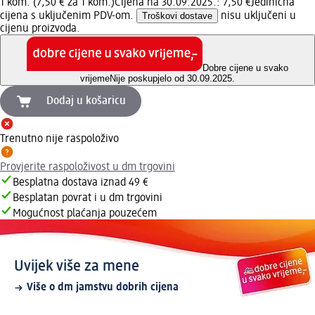
1 kom. (7,50 € za 1 kom.)
Cijena na 30.09.2025.: 7,50 €
Jedinična
cijena s uključenim PDV-om.
Troškovi dostave
nisu uključeni u
cijenu proizvoda.
Dobre cijene u svako
vrijeme
Nije poskupjelo od 30.09.2025.
Dodaj u košaricu
Trenutno nije raspoloživo
Provjerite raspoloživost u dm trgovini
Besplatna dostava iznad 49 €
Besplatan povrat i u dm trgovini
Mogućnost plaćanja pouzećem
Uvijek više za mene
Više o dm jamstvu dobrih cijena