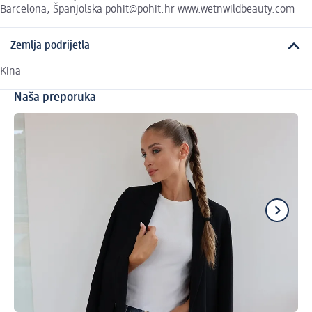
Barcelona, Španjolska pohit@pohit.hr www.wetnwildbeauty.com
Zemlja podrijetla
Kina
Naša preporuka