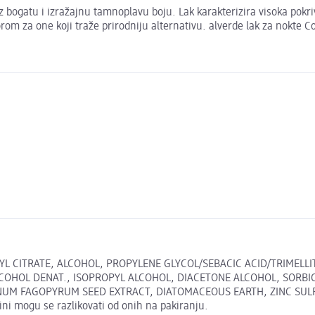
 bogatu i izražajnu tamnoplavu boju. Lak karakterizira visoka pokriv
rom za one koji traže prirodniju alternativu. alverde lak za nokte
TYL CITRATE, ALCOHOL, PROPYLENE GLYCOL/SEBACIC ACID/TRIMEL
COHOL DENAT., ISOPROPYL ALCOHOL, DIACETONE ALCOHOL, SORBIC
M FAGOPYRUM SEED EXTRACT, DIATOMACEOUS EARTH, ZINC SULFATE
ini mogu se razlikovati od onih na pakiranju.