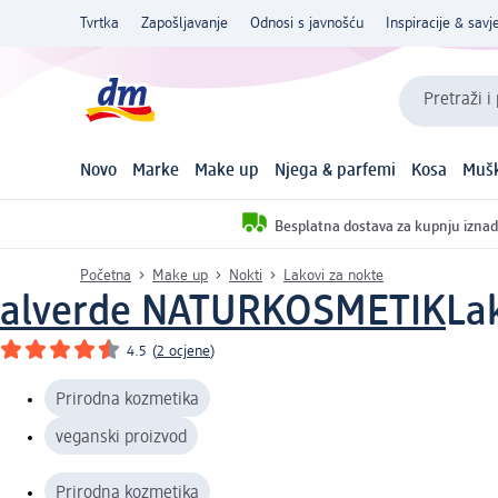
Tvrtka
Zapošljavanje
Odnosi s javnošću
Inspiracije & savje
Pretraži i
Novo
Marke
Make up
Njega & parfemi
Kosa
Mušk
Besplatna dostava za kupnju iznad
Početna
Make up
Nokti
Lakovi za nokte
alverde NATURKOSMETIK
La
4.5
(
2 ocjene
)
Prirodna kozmetika
veganski proizvod
Prirodna kozmetika