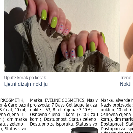
Upute korak po korak
Trend
Ljetni dizajn noktiju
Nokti 
URKOSMETIK;
Marka: EVELINE COSMETICS; Naziv
Marka: alverde
or & Care bazni
proizvoda: 7 Days Gel laque lak za
Naziv proizvoda:
 & Coat, 10 ml;
nokte – 53, 8 ml; Cijena: 3,10 €;
noktiju, 10 ml; C
vna cijena: 1
Osnovna cijena: 1 kom. (3,10 € za 1
Osnovna cijena: 
om.); dm marka
kom.); Dostupnost: Status zeleno
kom.); dm mark
tatus zeleno
Dostupno za isporuku, Status sivo
Dostupnost: Sta
, Status sivo
Dostupno za isp