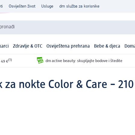
ti
Osviješten život
Usluge
dm služba za korisnike
 pronađi
arci
Zdravlje & OTC
Osviještena prehrana
Bebe & djeca
Doma
(1)
dm active beauty: skupljajte bodove i štedite
 49 €
k za nokte Color & Care – 210