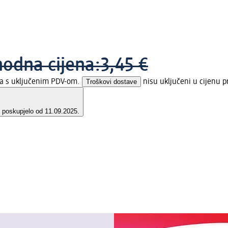
hodna cijena:
3,45 €
na s uključenim PDV-om.
Troškovi dostave
nisu uključeni u cijenu p
e poskupjelo od 11.09.2025.