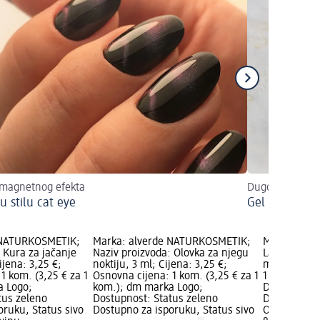
 magnetnog efekta
Dugotrajni, jed
u stilu cat eye
Gel lakovi z
 NATURKOSMETIK;
Marka: alverde NATURKOSMETIK;
Marka: ARTD
 Kura za jačanje
Naziv proizvoda: Olovka za njegu
Lak za nokt
ijena: 3,25 €;
noktiju, 3 ml; Cijena: 3,25 €;
ml; Cijena:
1 kom. (3,25 € za 1
Osnovna cijena: 1 kom. (3,25 € za 1
1 kom. (8,95
a Logo;
kom.); dm marka Logo;
Dostupnost:
tus zeleno
Dostupnost: Status zeleno
Dostupno za
oruku, Status sivo
Dostupno za isporuku, Status sivo
Odaberi dm 