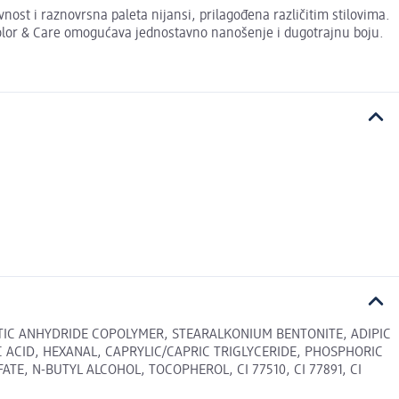
nost i raznovrsna paleta nijansi, prilagođena različitim stilovima.
 Color & Care omogućava jednostavno nanošenje i dugotrajnu boju.
LITIC ANHYDRIDE COPOLYMER, STEARALKONIUM BENTONITE, ADIPIC
 ACID, HEXANAL, CAPRYLIC/CAPRIC TRIGLYCERIDE, PHOSPHORIC
, N-BUTYL ALCOHOL, TOCOPHEROL, CI 77510, CI 77891, CI