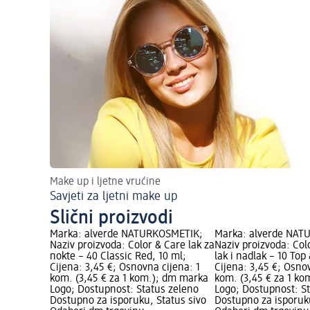
Make up i ljetne vrućine
Savjeti za ljetni make up
Slični proizvodi
Marka: alverde NATURKOSMETIK;
Marka: alverde NAT
Naziv proizvoda: Color & Care lak za
Naziv proizvoda: Col
nokte – 40 Classic Red, 10 ml;
lak i nadlak – 10 Top
Cijena: 3,45 €; Osnovna cijena: 1
Cijena: 3,45 €; Osno
kom. (3,45 € za 1 kom.); dm marka
kom. (3,45 € za 1 k
Logo; Dostupnost: Status zeleno
Logo; Dostupnost: S
Dostupno za isporuku, Status sivo
Dostupno za isporuku