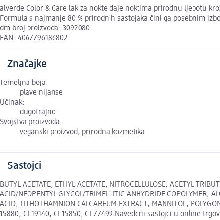
alverde Color & Care lak za nokte daje noktima prirodnu ljepotu kroz
Formula s najmanje 80 % prirodnih sastojaka čini ga posebnim izbo
dm broj proizvoda: 3092080
EAN: 4067796186802
Značajke
Temeljna boja:
plave nijanse
Učinak:
dugotrajno
Svojstva proizvoda:
veganski proizvod, prirodna kozmetika
Sastojci
BUTYL ACETATE, ETHYL ACETATE, NITROCELLULOSE, ACETYL TRIBU
ACID/NEOPENTYL GLYCOL/TRIMELLITIC ANHYDRIDE COPOLYMER, AL
ACID, LITHOTHAMNION CALCAREUM EXTRACT, MANNITOL, POLYGONU
15880, CI 19140, CI 15850, CI 77499 Navedeni sastojci u online trgov