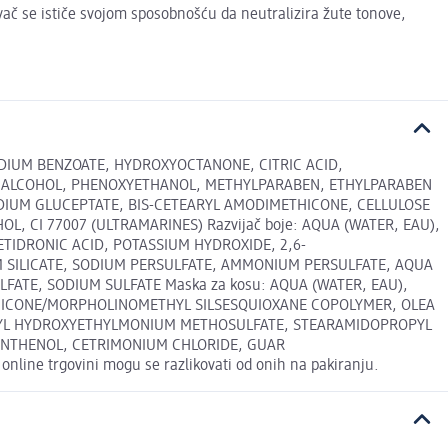
ivač se ističe svojom sposobnošću da neutralizira žute tonove,
ODIUM BENZOATE, HYDROXYOCTANONE, CITRIC ACID,
L ALCOHOL, PHENOXYETHANOL, METHYLPARABEN, ETHYLPARABEN
DIUM GLUCEPTATE, BIS-CETEARYL AMODIMETHICONE, CELLULOSE
 CI 77007 (ULTRAMARINES) Razvijač boje: AQUA (WATER, EAU),
TIDRONIC ACID, POTASSIUM HYDROXIDE, 2,6-
UM SILICATE, SODIUM PERSULFATE, AMMONIUM PERSULFATE, AQUA
LFATE, SODIUM SULFATE Maska za kosu: AQUA (WATER, EAU),
HICONE/MORPHOLINOMETHYL SILSESQUIOXANE COPOLYMER, OLEA
ETHYL HYDROXYETHYLMONIUM METHOSULFATE, STEARAMIDOPROPYL
PANTHENOL, CETRIMONIUM CHLORIDE, GUAR
e trgovini mogu se razlikovati od onih na pakiranju.