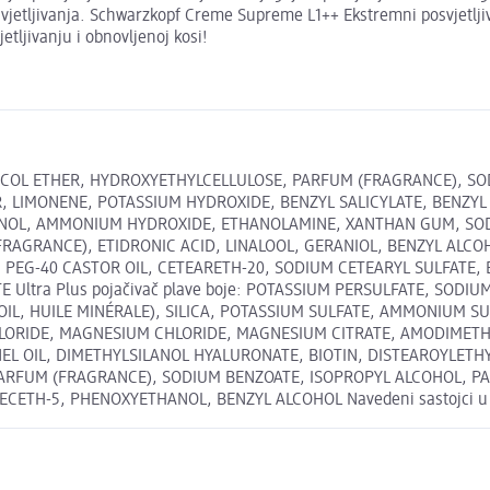
 posvjetljivanja. Schwarzkopf Creme Supreme L1++ Ekstremni posvjetlj
tljivanju i obnovljenoj kosi!
 GLYCOL ETHER, HYDROXYETHYLCELLULOSE, PARFUM (FRAGRANCE), S
 LIMONENE, POTASSIUM HYDROXIDE, BENZYL SALICYLATE, BENZY
ECANOL, AMMONIUM HYDROXIDE, ETHANOLAMINE, XANTHAN GUM, SO
RANCE), ETIDRONIC ACID, LINALOOL, GERANIOL, BENZYL ALCOHOL,
PEG-40 CASTOR OIL, CETEARETH-20, SODIUM CETEARYL SULFATE, E
Ultra Plus pojačivač plave boje: POTASSIUM PERSULFATE, SODI
IL, HUILE MINÉRALE), SILICA, POTASSIUM SULFATE, AMMONIUM SU
HLORIDE, MAGNESIUM CHLORIDE, MAGNESIUM CITRATE, AMODIMET
RNEL OIL, DIMETHYLSILANOL HYALURONATE, BIOTIN, DISTEAROYL
 PARFUM (FRAGRANCE), SODIUM BENZOATE, ISOPROPYL ALCOHOL, 
-5, PHENOXYETHANOL, BENZYL ALCOHOL Navedeni sastojci u onlin