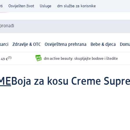
ti
Osviješten život
Usluge
dm služba za korisnike
 pronađi
arci
Zdravlje & OTC
Osviještena prehrana
Bebe & djeca
Doma
(1)
dm active beauty: skupljajte bodove i štedite
 49 €
ME
Boja za kosu Creme Supr