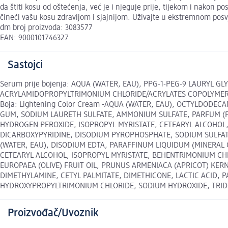
da štiti kosu od oštećenja, već je i njeguje prije, tijekom i nakon
čineći vašu kosu zdravijom i sjajnijom. Uživajte u ekstremnom posvje
dm broj proizvoda: 3083577
EAN: 9000101746327
Sastojci
Serum prije bojenja: AQUA (WATER, EAU), PPG-1-PEG-9 LAURYL
ACRYLAMIDOPROPYLTRIMONIUM CHLORIDE/ACRYLATES COPOLYMER,
Boja: Lightening Color Cream -AQUA (WATER, EAU), OCTYLDOD
GUM, SODIUM LAURETH SULFATE, AMMONIUM SULFATE, PARFUM (FRAG
HYDROGEN PEROXIDE, ISOPROPYL MYRISTATE, CETEARYL ALCOHOL, 
DICARBOXYPYRIDINE, DISODIUM PYROPHOSPHATE, SODIUM SULFATE 
(WATER, EAU), DISODIUM EDTA, PARAFFINUM LIQUIDUM (MINERAL O
CETEARYL ALCOHOL, ISOPROPYL MYRISTATE, BEHENTRIMONIUM C
EUROPAEA (OLIVE) FRUIT OIL, PRUNUS ARMENIACA (APRICOT) KE
DIMETHYLAMINE, CETYL PALMITATE, DIMETHICONE, LACTIC ACID,
HYDROXYPROPYLTRIMONIUM CHLORIDE, SODIUM HYDROXIDE, TRIDECETH
Proizvođač/Uvoznik