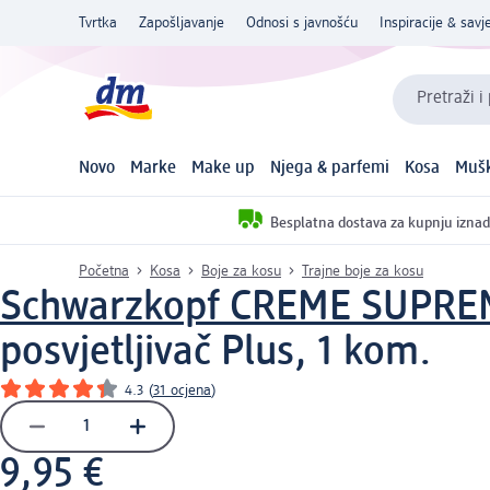
Tvrtka
Zapošljavanje
Odnosi s javnošću
Inspiracije & savje
Pretraži i
Novo
Marke
Make up
Njega & parfemi
Kosa
Mušk
Besplatna dostava za kupnju iznad
Početna
Kosa
Boje za kosu
Trajne boje za kosu
Schwarzkopf CREME SUPRE
posvjetljivač Plus, 1 kom.
4.3
(
31 ocjena
)
9,95 €