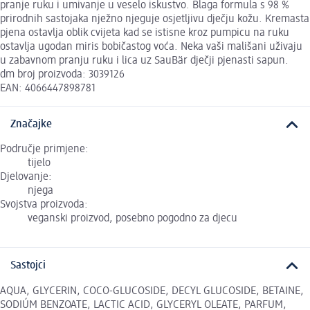
pranje ruku i umivanje u veselo iskustvo. Blaga formula s 98 %
prirodnih sastojaka nježno njeguje osjetljivu dječju kožu. Kremasta
pjena ostavlja oblik cvijeta kad se istisne kroz pumpicu na ruku
ostavlja ugodan miris bobičastog voća. Neka vaši mališani uživaju
u zabavnom pranju ruku i lica uz SauBär dječji pjenasti sapun.
dm broj proizvoda: 3039126
EAN: 4066447898781
Značajke
Područje primjene:
tijelo
Djelovanje:
njega
Svojstva proizvoda:
veganski proizvod, posebno pogodno za djecu
Sastojci
AQUA, GLYCERIN, COCO-GLUCOSIDE, DECYL GLUCOSIDE, BETAINE,
SODIÚM BENZOATE, LACTIC ACID, GLYCERYL OLEATE, PARFUM,