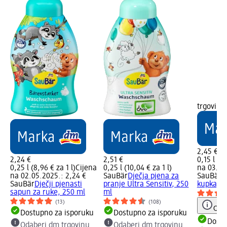
trgovinu
2,45 €
2,24 €
2,51 €
0,15 l (16
0,25 l (8,96 € za 1 l)
Cijena
0,25 l (10,04 € za 1 l)
na 03.12
na 02.05.2025.: 2,24 €
SauBär
Dječja pjena za
SauBär
P
SauBär
Dječji pjenasti
pranje Ultra Sensitiv, 250
kupka, 1
sapun za ruke, 250 ml
ml
(13)
(108)
Obav
Dostupno za isporuku
Dostupno za isporuku
Dostu
Odaberi dm trgovinu
Odaberi dm trgovinu