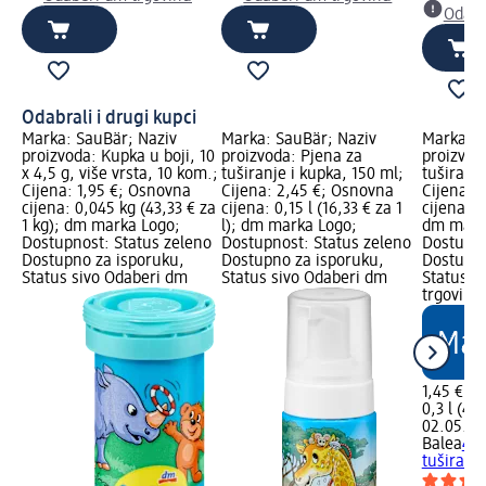
Odabe
Odabrali i drugi kupci
Marka: SauBär; Naziv
Marka: SauBär; Naziv
Marka: B
proizvoda: Kupka u boji, 10
proizvoda: Pjena za
proizvoda
x 4,5 g, više vrsta, 10 kom.;
tuširanje i kupka, 150 ml;
tuširanje
Cijena: 1,95 €; Osnovna
Cijena: 2,45 €; Osnovna
Cijena: 
cijena: 0,045 kg (43,33 € za
cijena: 0,15 l (16,33 € za 1
cijena: 0,
1 kg); dm marka Logo;
l); dm marka Logo;
dm mark
Dostupnost: Status zeleno
Dostupnost: Status zeleno
Dostupno
Dostupno za isporuku,
Dostupno za isporuku,
Dostupno
Status sivo Odaberi dm
Status sivo Odaberi dm
Status s
trgovinu
1,45 €
0,3 l (4,8
02.05.20
Balea
4u1
tuširanje