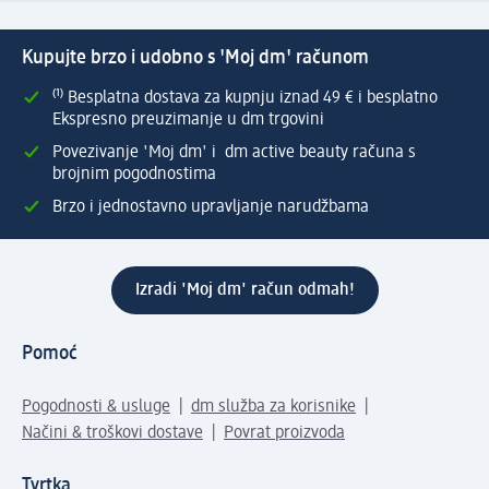
Kupujte brzo i udobno s 'Moj dm' računom
⁽¹⁾ Besplatna dostava za kupnju iznad 49 € i besplatno
Ekspresno preuzimanje u dm trgovini
Povezivanje 'Moj dm' i dm active beauty računa s
brojnim pogodnostima
Brzo i jednostavno upravljanje narudžbama
Izradi 'Moj dm' račun odmah!
Pomoć
Pogodnosti & usluge
dm služba za korisnike
Načini & troškovi dostave
Povrat proizvoda
Tvrtka