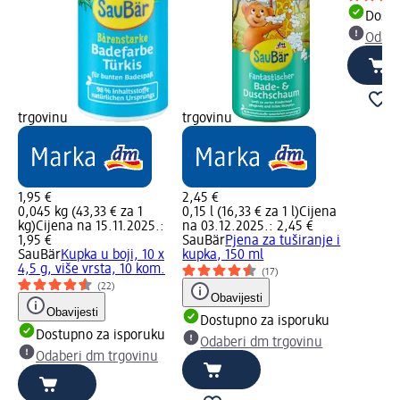
Dostu
Odabe
trgovinu
trgovinu
1,95 €
2,45 €
0,045 kg (43,33 € za 1
0,15 l (16,33 € za 1 l)
Cijena
kg)
Cijena na 15.11.2025.:
na 03.12.2025.: 2,45 €
1,95 €
SauBär
Pjena za tuširanje i
SauBär
Kupka u boji, 10 x
kupka, 150 ml
4,5 g, više vrsta, 10 kom.
(17)
(22)
Obavijesti
Obavijesti
Dostupno za isporuku
Dostupno za isporuku
Odaberi dm trgovinu
Odaberi dm trgovinu