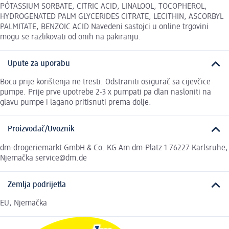
PÓTASSIUM SORBATE, CITRIC ACID, LINALOOL, TOCOPHEROL,
HYDROGENATED PALM GLYCERIDES CITRATE, LECITHIN, ASCORBYL
PALMITATE, BENZOIC ACID Navedeni sastojci u online trgovini
mogu se razlikovati od onih na pakiranju.
Upute za uporabu
Bocu prije korištenja ne tresti. Odstraniti osigurač sa cijevčice
pumpe. Prije prve upotrebe 2-3 x pumpati pa dlan nasloniti na
glavu pumpe i lagano pritisnuti prema dolje.
Proizvođač/Uvoznik
dm-drogeriemarkt GmbH & Co. KG Am dm-Platz 1 76227 Karlsruhe,
Njemačka service@dm.de
Zemlja podrijetla
EU, Njemačka