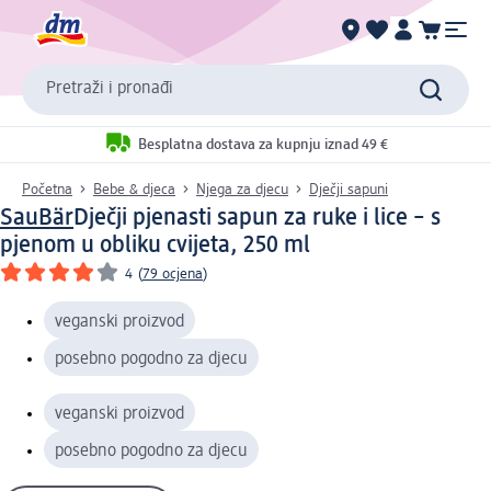
Pretraži i pronađi
Besplatna dostava za kupnju iznad 49 €
Početna
Bebe & djeca
Njega za djecu
Dječji sapuni
SauBär
Dječji pjenasti sapun za ruke i lice – s
pjenom u obliku cvijeta, 250 ml
4
(
79 ocjena
)
veganski proizvod
posebno pogodno za djecu
veganski proizvod
posebno pogodno za djecu