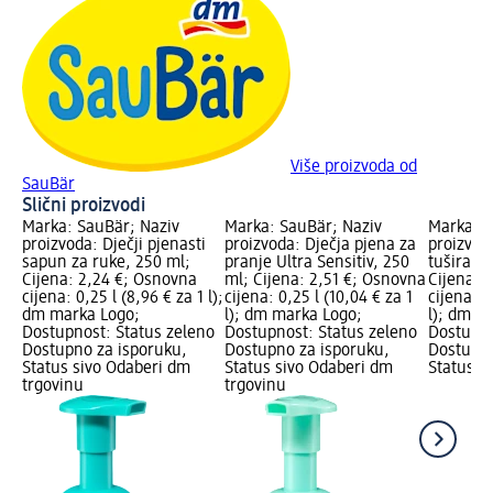
Više proizvoda od
SauBär
Slični proizvodi
Marka: SauBär; Naziv
Marka: SauBär; Naziv
Marka: S
proizvoda: Dječji pjenasti
proizvoda: Dječja pjena za
proizvod
sapun za ruke, 250 ml;
pranje Ultra Sensitiv, 250
tuširanje
Cijena: 2,24 €; Osnovna
ml; Cijena: 2,51 €; Osnovna
Cijena: 
cijena: 0,25 l (8,96 € za 1 l);
cijena: 0,25 l (10,04 € za 1
cijena: 0
dm marka Logo;
l); dm marka Logo;
l); dm m
Dostupnost: Status zeleno
Dostupnost: Status zeleno
Dostupno
Dostupno za isporuku,
Dostupno za isporuku,
Dostupno
Status sivo Odaberi dm
Status sivo Odaberi dm
Status s
trgovinu
trgovinu