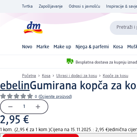
Tvrtka
Zapošljavanje
Odnosi s javnošću
Inspiracije & savje
Pretraži i
Novo
Marke
Make up
Njega & parfemi
Kosa
Mušk
Besplatna dostava za kupnju iznad
Početna
Kosa
Ukrasi i dodaci za kosu
Kopče za kosu
ebelin
Gumirana kopča za kos
0
(
Ocijenite proizvod
)
2,95 €
1 kom. (2,95 € za 1 kom.)
Cijena na 15.11.2025.: 2,95 €
Jedinična cij