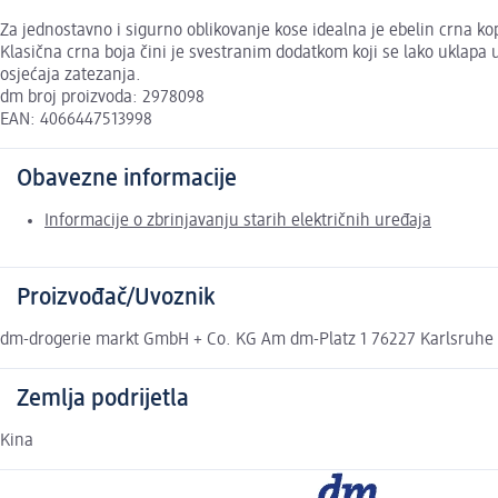
Za jednostavno i sigurno oblikovanje kose idealna je ebelin crna kop
Klasična crna boja čini je svestranim dodatkom koji se lako uklapa u
osjećaja zatezanja.
dm broj proizvoda: 2978098
EAN: 4066447513998
Obavezne informacije
Informacije o zbrinjavanju starih električnih uređaja
Proizvođač/Uvoznik
dm-drogerie markt GmbH + Co. KG Am dm-Platz 1 76227 Karlsruhe
Zemlja podrijetla
Kina