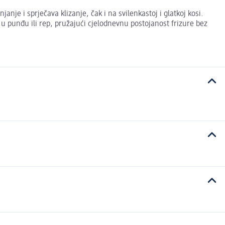
je i sprječava klizanje, čak i na svilenkastoj i glatkoj kosi.
e u punđu ili rep, pružajući cjelodnevnu postojanost frizure bez