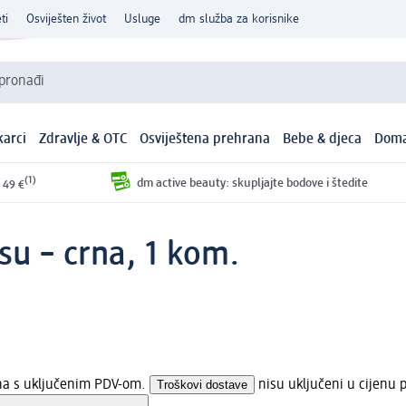
ti
Osviješten život
Usluge
dm služba za korisnike
 pronađi
arci
Zdravlje & OTC
Osviještena prehrana
Bebe & djeca
Doma
(1)
dm active beauty: skupljajte bodove i štedite
 49 €
u – crna, 1 kom.
ena s uključenim PDV-om.
Troškovi dostave
nisu uključeni u cijenu 