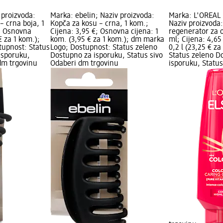
 proizvoda:
Marka: ebelin; Naziv proizvoda:
Marka: L'ORÉAL 
– crna boja, 1
Kopča za kosu – crna, 1 kom.;
Naziv proizvoda:
€; Osnovna
Cijena: 3,95 €; Osnovna cijena: 1
regenerator za 
€ za 1 kom.);
kom. (3,95 € za 1 kom.); dm marka
ml; Cijena: 4,65
upnost: Status
Logo; Dostupnost: Status zeleno
0,2 l (23,25 € za
isporuku,
Dostupno za isporuku, Status sivo
Status zeleno D
dm trgovinu
Odaberi dm trgovinu
isporuku, Statu