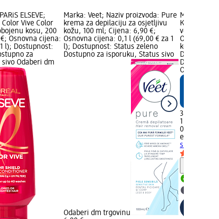
PARiS ELSEVE;
Marka: Veet; Naziv proizvoda: Pure
Marka: ebel
 Color Vive Color
krema za depilaciju za osjetljivu
Kopča za ko
obojenu kosu, 200
kožu, 100 ml; Cijena: 6,90 €;
veličine, 1 
 €; Osnovna cijena:
Osnovna cijena: 0,1 l (69,00 € za 1
Osnovna cije
 1 l); Dostupnost:
l); Dostupnost: Status zeleno
kom.); dm 
ostupno za
Dostupno za isporuku, Status sivo
Dostupnost:
s sivo Odaberi dm
Dostupno za
Odaberi dm 
3,15 €
1 kom. (3,15
02.05.2025.:
ebelin
Kopča
srednje veli
Obavijes
Dostupno
Odaberi 
Odaberi dm trgovinu