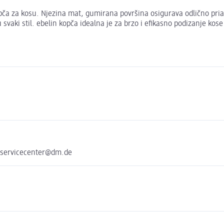
ča za kosu. Njezina mat, gumirana površina osigurava odlično prianjan
 svaki stil. ebelin kopča idealna je za brzo i efikasno podizanje kos
 servicecenter@dm.de