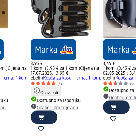
3,95 €
3,45 €
om.)
Cijena na
1 kom. (3,95 € za 1 kom.)
Cijena na
1 kom. (3,45 € z
17.07.2025.: 3,95 €
02.05.2025.: 3,4
– crna, 1 kom.
ebelin
Kopča za kosu – crna, 1 kom.
ebelin
Kopča za 
(3)
(3)
Dostupno za 
Obavijesti
Odaberi dm t
ruku
Dostupno za isporuku
inu
Odaberi dm trgovinu