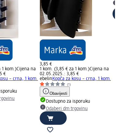
Odaberi 
3,85 €
a 1 kom.)
Cijena na
1 kom. (3,85 € za 1 kom.)
Cijena na
5 €
02.05.2025.: 3,85 €
kosu – crna, 1 kom.
ebelin
Kopča za kosu – crna, 1 kom.
(1)
isporuku
Obavijesti
rgovinu
Dostupno za isporuku
Odaberi dm trgovinu