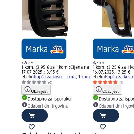
3,95 €
3,25 €
1 kom. (3,95 € za 1 kom.)
Cijena na
1 kom. (3,25 € za 1 k
17.07.2025.: 3,95 €
16.07.2025.: 3,25 €
ebelin
Kopča za kosu – crna, 1 kom.
ebelin
Kopča za kosu 
(0)
(1)
Obavijesti
Obavijesti
Dostupno za isporuku
Dostupno za ispo
Odaberi dm trgovinu
Odaberi dm trgov