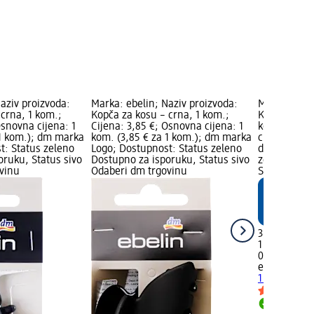
aziv proizvoda:
Marka: ebelin; Naziv proizvoda:
Marka: ebel
crna, 1 kom.;
Kopča za kosu – crna, 1 kom.;
Kopča za kos
Osnovna cijena: 1
Cijena: 3,85 €; Osnovna cijena: 1
kom.; Cijen
 1 kom.); dm marka
kom. (3,85 € za 1 kom.); dm marka
cijena: 1 ko
t: Status zeleno
Logo; Dostupnost: Status zeleno
dm marka Lo
oruku, Status sivo
Dostupno za isporuku, Status sivo
zeleno Dost
vinu
Odaberi dm trgovinu
Status sivo
3,85 €
1 kom. (3,85
02.05.2025.
ebelin
Kopča
1 kom.
Dostupno