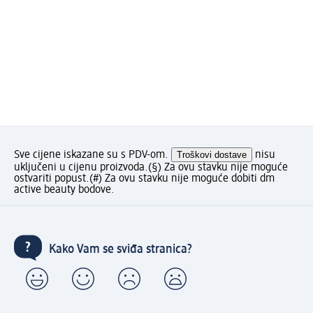
Sve cijene iskazane su s PDV-om.
Troškovi dostave
nisu
uključeni u cijenu proizvoda.
(§) Za ovu stavku nije moguće
ostvariti popust.
(#) Za ovu stavku nije moguće dobiti dm
active beauty bodove.
Kako Vam se sviđa stranica?