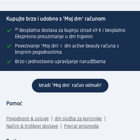
Kupujte brzo i udobno s 'Moj dm' računom
⁽¹⁾ Besplatna dostava za kupnju iznad 49 € i besplatno
Ekspresno preuzimanje u dm trgovini
Povezivanje 'Moj dm' i dm active beauty računa s
brojnim pogodnostima
Brzo i jednostavno upravljanje narudžbama
Izradi 'Moj dm' račun odmah!
Pomoć
Pogodnosti & usluge
dm služba za korisnike
Načini & troškovi dostave
Povrat proizvoda