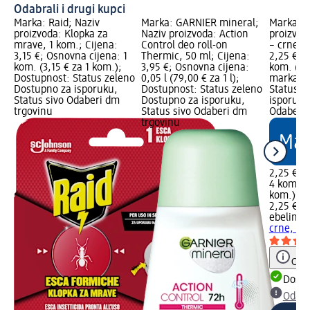
Odabrali i drugi kupci
Marka: Raid; Naziv
Marka: GARNIER mineral;
Marka: e
proizvoda: Klopka za
Naziv proizvoda: Action
proizvod
mrave, 1 kom.; Cijena:
Control deo roll-on
– crne, 
3,15 €; Osnovna cijena: 1
Thermic, 50 ml; Cijena:
2,25 €; 
kom. (3,15 € za 1 kom.);
3,95 €; Osnovna cijena:
kom. (0,
Dostupnost: Status zeleno
0,05 l (79,00 € za 1 l);
marka Lo
Dostupno za isporuku,
Dostupnost: Status zeleno
Status z
Status sivo Odaberi dm
Dostupno za isporuku,
isporuku
trgovinu
Status sivo Odaberi dm
Odaberi 
trgovinu
2,25 €
4 kom. (0
kom.)
Cij
2,25 €
ebelin
Gu
crne, 4 
Obav
Dostu
Odabe