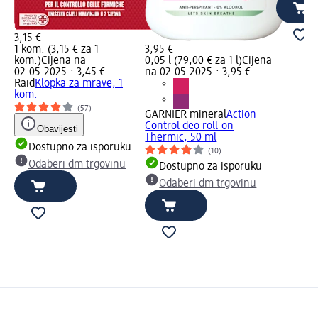
3,15 €
1 kom. (3,15 € za 1
3,95 €
kom.)
Cijena na
0,05 l (79,00 € za 1 l)
Cijena
02.05.2025.: 3,45 €
na 02.05.2025.: 3,95 €
Raid
Klopka za mrave, 1
kom.
(57)
GARNIER mineral
Action
Control deo roll-on
Obavijesti
Thermic, 50 ml
Dostupno za isporuku
(10)
Odaberi dm trgovinu
Dostupno za isporuku
Odaberi dm trgovinu