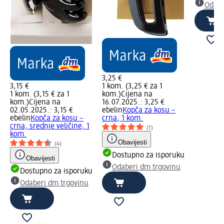
Odabe
3,25 €
3,15 €
1 kom. (3,25 € za 1
1 kom. (3,15 € za 1
kom.)
Cijena na
kom.)
Cijena na
16.07.2025.: 3,25 €
02.05.2025.: 3,15 €
ebelin
Kopča za kosu –
ebelin
Kopča za kosu –
crna, 1 kom.
crna, srednje veličine, 1
(1)
kom.
Obavijesti
(4)
Dostupno za isporuku
Obavijesti
Odaberi dm trgovinu
Dostupno za isporuku
Odaberi dm trgovinu