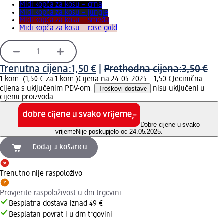
Midi kopča za kosu – crna
Midi kopča za kosu – jungle
Midi kopča za kosu – smeđa
Midi kopča za kosu – rose gold
Trenutna cijena:
1,50 €
|
Prethodna cijena:
3,50 €
1 kom. (1,50 € za 1 kom.)
Cijena na 24.05.2025.: 1,50 €
Jedinična
cijena s uključenim PDV-om.
Troškovi dostave
nisu uključeni u
cijenu proizvoda.
Dobre cijene u svako
vrijeme
Nije poskupjelo od 24.05.2025.
Dodaj u košaricu
Trenutno nije raspoloživo
Provjerite raspoloživost u dm trgovini
Besplatna dostava iznad 49 €
Besplatan povrat i u dm trgovini