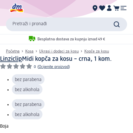
Pretraži i pronađi
Besplatna dostava za kupnju iznad 49 €
Početna
Kosa
Ukrasi i dodaci za kosu
Kopče za kosu
Linziclip
Midi kopča za kosu – crna, 1 kom.
0
(
Ocijenite proizvod
)
bez parabena
bez alkohola
bez parabena
bez alkohola
Boja