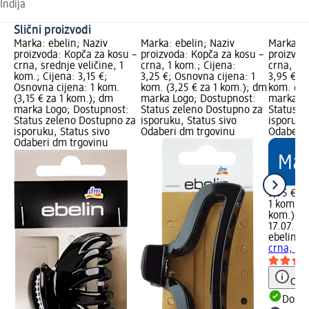
Indija
Slični proizvodi
Marka: ebelin; Naziv
Marka: ebelin; Naziv
Marka: e
proizvoda: Kopča za kosu –
proizvoda: Kopča za kosu –
proizvod
crna, srednje veličine, 1
crna, 1 kom.; Cijena:
crna, 1 k
kom.; Cijena: 3,15 €;
3,25 €; Osnovna cijena: 1
3,95 €; 
Osnovna cijena: 1 kom.
kom. (3,25 € za 1 kom.); dm
kom. (3,
(3,15 € za 1 kom.); dm
marka Logo; Dostupnost:
marka Lo
marka Logo; Dostupnost:
Status zeleno Dostupno za
Status z
Status zeleno Dostupno za
isporuku, Status sivo
isporuku
isporuku, Status sivo
Odaberi dm trgovinu
Odaberi 
Odaberi dm trgovinu
3,95 €
1 kom. (3
kom.)
Cij
17.07.202
ebelin
Ko
crna, 1 
Obav
Dostu