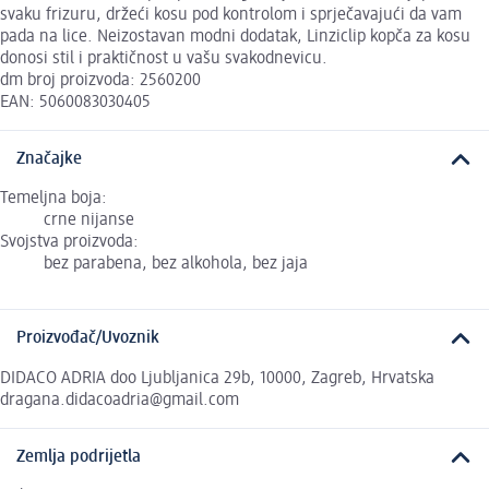
svaku frizuru, držeći kosu pod kontrolom i sprječavajući da vam
pada na lice. Neizostavan modni dodatak, Linziclip kopča za kosu
donosi stil i praktičnost u vašu svakodnevicu.
dm broj proizvoda: 2560200
EAN: 5060083030405
Značajke
Temeljna boja:
crne nijanse
Svojstva proizvoda:
bez parabena, bez alkohola, bez jaja
Proizvođač/Uvoznik
DIDACO ADRIA doo Ljubljanica 29b, 10000, Zagreb, Hrvatska
dragana.didacoadria@gmail.com
Zemlja podrijetla