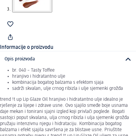
Informacije o proizvodu
Opis proizvoda
br. 040 – Tasty Toffee
hranjivo i hidratantno ulje
kombinacija bogatog balzama s efektom sjaja
sadrži skvalan, ulje crnog ribizla i ulje sjemenki grožđa
trend !t up Lip Glaze Oil hranjivo i hidratantno ulje idealno je
rješenje za lijepe i zdrave usne. Ovo sjajilo smeđe boje usnama
daje mekan i tonirani sjajni izgled koji privlači poglede. Bogati
sastojci poput skvalana, ulja crnog ribizla i ulja sjemenki grožđa
pružaju intenzivnu njegu i hidrataciju. Kombinacija bogatog
balzama i efekt sjajila savršena je za blistave usne. Priuštite
usnama potrebu njegu s trend !t up Lip Glaze Oil uljem za usne.