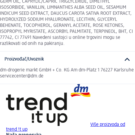
GERM OIL, CAPRYLIC/CAPRIC TRIGLYCERIDE, DIMETHYL
ISOSORBIDE, VANILLIN, LIMNANTHES ALBA SEED OIL, SESAMUM
INDICUM SEED EXTRACT, DAUCUS CAROTA SATIVA ROOT EXTRACT,
HYDROLYZED SODIUM HYALURONATE, LECITHIN, GLYCERYL
BEHENATE, TOCOPHEROL, GERANYL ACETATE, ROSE KETONES,
ISOPROPYL MYRISTATE, ASCORBYL PALMITATE, TERPINEOL, BHT, CI
77742, CI 77491 Navedeni sastojci u online trgovini mogu se
razlikovati od onih na pakiranju.
Proizvođač/Uvoznik
dm-drogerie markt GmbH + Co. KG Am dm-Platz 1 76227 Karlsruhe
servicecenter@dm.de
Više proizvoda od
trend !t up