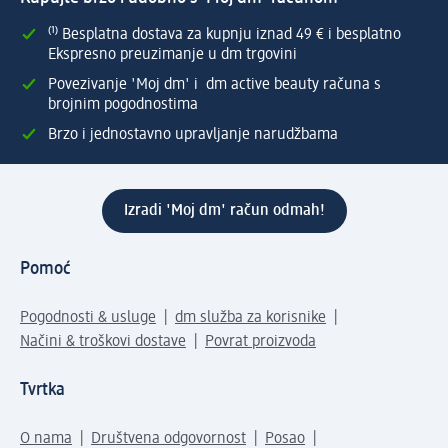
⁽¹⁾ Besplatna dostava za kupnju iznad 49 € i besplatno
Ekspresno preuzimanje u dm trgovini
Povezivanje 'Moj dm' i dm active beauty računa s
brojnim pogodnostima
Brzo i jednostavno upravljanje narudžbama
Izradi 'Moj dm' račun odmah!
Pomoć
Pogodnosti & usluge
dm služba za korisnike
Načini & troškovi dostave
Povrat proizvoda
Tvrtka
O nama
Društvena odgovornost
Posao