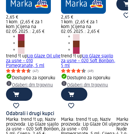
2,65 €
2,65 €
1 kom. (2,65 € za 1
1 kom. (2,65 € za 1
kom.)
Cijena na
kom.)
Cijena na
02.05.2025.: 2,65 €
02.05.2025.: 2,65 €
trend !t up
Lip Glaze Oil ulje
trend !t up
Lip Glaze sjajilo
za usne – 010
za usne – 020 Soft Bonbon,
Pomegranate, 5 ml
5 ml
(47)
(49)
Dostupno za isporuku
Dostupno za isporuku
Odaberi dm trgovinu
Odaberi dm trgovinu
Odabrali i drugi kupci
Marka: trend !t up; Naziv
Marka: trend !t up; Naziv
Marka: t
proizvoda: Lip Glaze sjajilo
proizvoda: Lip Glaze Oil ulje
proizvod
za usne – 020 Soft Bonbon,
za usne – 010
Nude ruž
5 ml; Cijena: 2,65 €;
Pomegranate, 5 ml; Cijena:
4,2 g; Ci