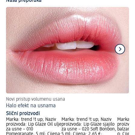
Naša preporuka
Novi pristup volumenu usana
Ev
Halo efekt na usnama
Fr
Slični proizvodi
Marka: trend !t up; Naziv
Marka: trend !t up; Naziv
Marka: t
proizvoda: Lip Glaze Oil ulje
proizvoda: Lip Glaze sjajilo
proizvoda
za usne – 010
za usne – 020 Soft Bonbon,
balzam z
Pomegranate, 5 ml; Cijena:
5 ml; Cijena: 2,65 €;
g; Cijen