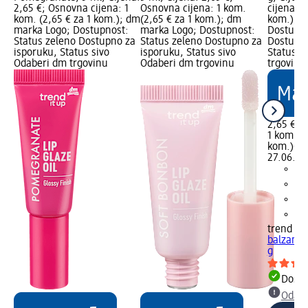
2,65 €; Osnovna cijena: 1
Osnovna cijena: 1 kom.
cijena: 1
kom. (2,65 € za 1 kom.); dm
(2,65 € za 1 kom.); dm
kom.); d
marka Logo; Dostupnost:
marka Logo; Dostupnost:
Dostupno
Status zeleno Dostupno za
Status zeleno Dostupno za
Dostupno
isporuku, Status sivo
isporuku, Status sivo
Status s
Odaberi dm trgovinu
Odaberi dm trgovinu
trgovinu
2,65 €
1 kom. (2
kom.)
Cij
27.06.202
trend !t 
balzam z
g
Dostu
Odabe