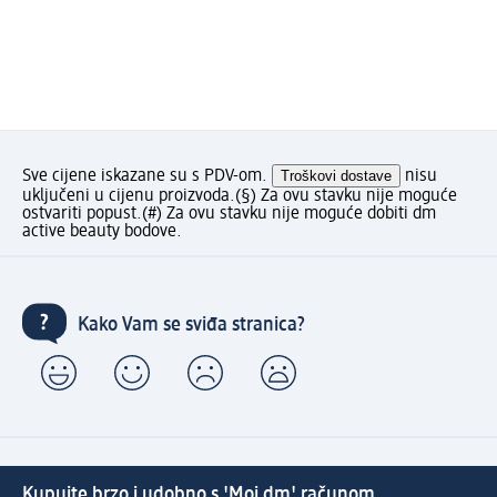
Sve cijene iskazane su s PDV-om.
Troškovi dostave
nisu
uključeni u cijenu proizvoda.
(§) Za ovu stavku nije moguće
ostvariti popust.
(#) Za ovu stavku nije moguće dobiti dm
active beauty bodove.
Kako Vam se sviđa stranica?
Kupujte brzo i udobno s 'Moj dm' računom