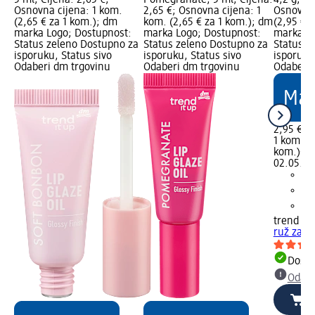
Osnovna cijena: 1 kom.
2,65 €; Osnovna cijena: 1
Osnovna 
(2,65 € za 1 kom.); dm
kom. (2,65 € za 1 kom.); dm
(2,95 € 
marka Logo; Dostupnost:
marka Logo; Dostupnost:
marka Lo
Status zeleno Dostupno za
Status zeleno Dostupno za
Status z
isporuku, Status sivo
isporuku, Status sivo
isporuku
Odaberi dm trgovinu
Odaberi dm trgovinu
Odaberi 
2,95 €
1 kom. (2
kom.)
Cij
02.05.20
trend !t 
ruž za u
Dostu
Odabe