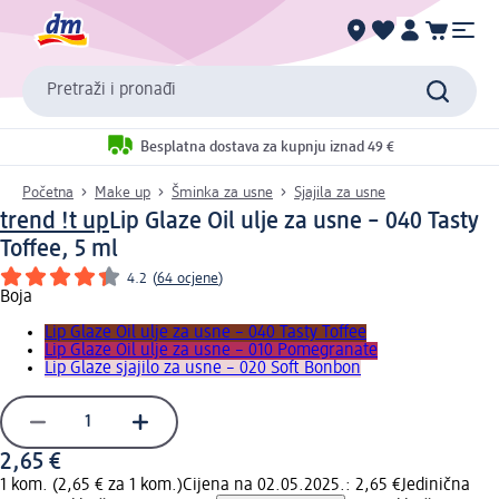
Pretraži i pronađi
Besplatna dostava za kupnju iznad 49 €
Početna
Make up
Šminka za usne
Sjajila za usne
trend !t up
Lip Glaze Oil ulje za usne – 040 Tasty
Toffee, 5 ml
4.2
(
64 ocjene
)
Boja
Lip Glaze Oil ulje za usne – 040 Tasty Toffee
Lip Glaze Oil ulje za usne – 010 Pomegranate
Lip Glaze sjajilo za usne – 020 Soft Bonbon
2,65 €
1 kom. (2,65 € za 1 kom.)
Cijena na 02.05.2025.: 2,65 €
Jedinična