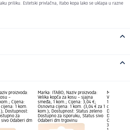
ku priliku. Estetski privlačna, Itabo kopa lako se uklapa u razne
aziv proizvoda:
Marka: ITABO; Naziv proizvoda:
Marka: ITAB
kosu –
Velika kopča za kosu – sjajna
Velika sjajn
om.; Cijena:
smeđa, 1 kom.; Cijena: 3,04 €;
1 kom.; Cij
cijena: 1 kom.
Osnovna cijena: 1 kom. (3,04 € za 1
cijena: 1 ko
.); Dostupnost:
kom.); Dostupnost: Status zeleno
Dostupnost:
ostupno za
Dostupno za isporuku, Status sivo
Dostupno za
s sivo Odaberi dm
Odaberi dm trgovinu
Odaberi dm 
3,04 €