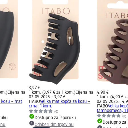
3,97 €
kom.)
Cijena na
1 kom. (3,97 € za 1 kom.)
Cijena na
4,90 €
02.05.2025.: 3,97 €
1 kom. (4,90 € z
a kosu – mat
ITABO
Velika mat kopča za kosu –
02.05.2025.: 4,9
crna, 1 kom.
ITABO
Velika kop
tamnosmeđa, 1 
(0)
(0)
ruku
Dostupno za isporuku
Dostupno za 
inu
Odaberi dm trgovinu