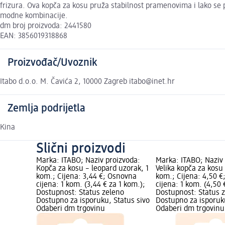
frizura. Ova kopča za kosu pruža stabilnost pramenovima i lako se pr
modne kombinacije.
dm broj proizvoda: 2441580
EAN: 3856019318868
Proizvođač/Uvoznik
Itabo d.o.o. M. Čavića 2, 10000 Zagreb itabo@inet.hr
Zemlja podrijetla
Kina
Slični proizvodi
Marka: ITABO; Naziv proizvoda:
Marka: ITABO; Naziv
Kopča za kosu – leopard uzorak, 1
Velika kopča za kosu
kom.; Cijena: 3,44 €; Osnovna
kom.; Cijena: 4,50 
cijena: 1 kom. (3,44 € za 1 kom.);
cijena: 1 kom. (4,50 
Dostupnost: Status zeleno
Dostupnost: Status 
Dostupno za isporuku, Status sivo
Dostupno za isporuku
Odaberi dm trgovinu
Odaberi dm trgovinu