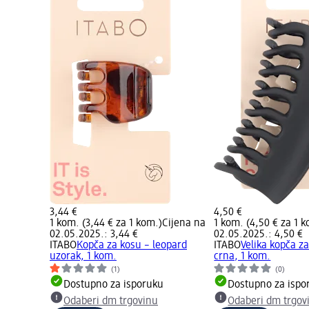
3,44 €
4,50 €
1 kom. (3,44 € za 1 kom.)
Cijena na
1 kom. (4,50 € za 1 
02.05.2025.: 3,44 €
02.05.2025.: 4,50 €
ITABO
Kopča za kosu – leopard
ITABO
Velika kopča z
uzorak, 1 kom.
crna, 1 kom.
(1)
(0)
Dostupno za isporuku
Dostupno za ispo
Odaberi dm trgovinu
Odaberi dm trgov