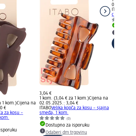
1 kom. (3,04
02.05.2025.
ITABO
Velika
crna, 1 kom
Dostupno
Odaberi 
3,04 €
1 kom. (3,04 € za 1 kom.)
Cijena na
a 1 kom.)
Cijena na
02.05.2025.: 3,04 €
0 €
ITABO
Velika kopča za kosu – sjajna
ča za kosu –
smeđa, 1 kom.
kom.
(0)
Dostupno za isporuku
isporuku
Odaberi dm trgovinu