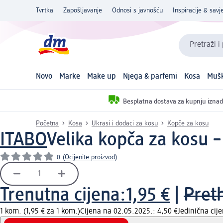
Tvrtka
Zapošljavanje
Odnosi s javnošću
Inspiracije & savje
Pretraži i
Novo
Marke
Make up
Njega & parfemi
Kosa
Mušk
Besplatna dostava za kupnju iznad
Početna
Kosa
Ukrasi i dodaci za kosu
Kopče za kosu
ITABO
Velika kopča za kosu –
0
(
Ocijenite proizvod
)
Trenutna cijena:
1,95 €
|
Pret
1 kom. (1,95 € za 1 kom.)
Cijena na 02.05.2025.: 4,50 €
Jedinična ci