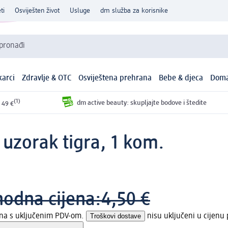
ti
Osviješten život
Usluge
dm služba za korisnike
 pronađi
arci
Zdravlje & OTC
Osviještena prehrana
Bebe & djeca
Doma
(1)
dm active beauty: skupljajte bodove i štedite
 49 €
 uzorak tigra, 1 kom.
hodna cijena:
4,50 €
jena s uključenim PDV-om.
Troškovi dostave
nisu uključeni u cijenu 