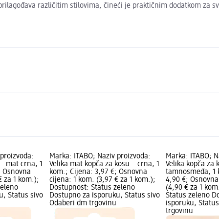
ilagođava različitim stilovima, čineći je praktičnim dodatkom za sva
 proizvoda:
Marka: ITABO; Naziv proizvoda:
Marka: ITABO; N
 – mat crna, 1
Velika mat kopča za kosu – crna, 1
Velika kopča za 
€; Osnovna
kom.; Cijena: 3,97 €; Osnovna
tamnosmeđa, 1 k
€ za 1 kom.);
cijena: 1 kom. (3,97 € za 1 kom.);
4,90 €; Osnovna 
zeleno
Dostupnost: Status zeleno
(4,90 € za 1 kom
, Status sivo
Dostupno za isporuku, Status sivo
Status zeleno D
Odaberi dm trgovinu
isporuku, Statu
trgovinu