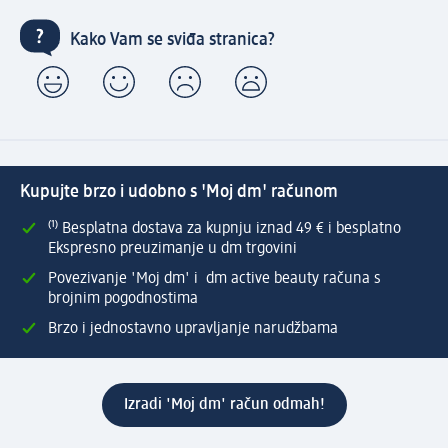
Kako Vam se sviđa stranica?
Kupujte brzo i udobno s 'Moj dm' računom
⁽¹⁾ Besplatna dostava za kupnju iznad 49 € i besplatno
Ekspresno preuzimanje u dm trgovini
Povezivanje 'Moj dm' i dm active beauty računa s
brojnim pogodnostima
Brzo i jednostavno upravljanje narudžbama
Izradi 'Moj dm' račun odmah!