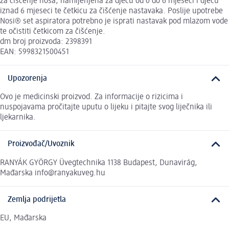
za čišćenje nosa, namijenjena za djecu od 0 do 6 mjeseci i djecu
iznad 6 mjeseci te četkicu za čišćenje nastavaka. Poslije upotrebe
Nosi® set aspiratora potrebno je isprati nastavak pod mlazom vode
te očistiti četkicom za čišćenje.
dm broj proizvoda: 2398391
EAN: 5998321500451
Upozorenja
Ovo je medicinski proizvod. Za informacije o rizicima i
nuspojavama pročitajte uputu o lijeku i pitajte svog liječnika ili
ljekarnika.
Proizvođač/Uvoznik
RANYÁK GYÖRGY Üvegtechnika 1138 Budapest, Dunavirág,
Mađarska info@ranyakuveg.hu
Zemlja podrijetla
EU, Mađarska