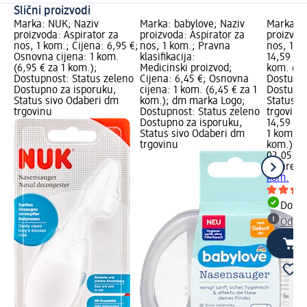
Slični proizvodi
Marka: NUK; Naziv
Marka: babylove; Naziv
Marka: k
proizvoda: Aspirator za
proizvoda: Aspirator za
proizvod
nos, 1 kom.; Cijena: 6,95 €;
nos, 1 kom.; Pravna
nos, 1 k
Osnovna cijena: 1 kom.
klasifikacija:
14,59 €;
(6,95 € za 1 kom.);
Medicinski proizvod;
kom. (14
Dostupnost: Status zeleno
Cijena: 6,45 €; Osnovna
Dostupno
Dostupno za isporuku,
cijena: 1 kom. (6,45 € za 1
Dostupno
Status sivo Odaberi dm
kom.); dm marka Logo;
Status s
trgovinu
Dostupnost: Status zeleno
trgovinu
Dostupno za isporuku,
14,59 €
Status sivo Odaberi dm
1 kom. (1
trgovinu
kom.)
Cij
02.05.20
katarek
A
kom.
Dostu
Odabe