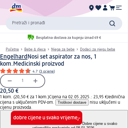
Pretraži i pronađi
Besplatna dostava za kupnju iznad 49 €
Početna
Bebe & djeca
Njega za bebe
Dodaci za njegu beba
Engelhard
Nosi set aspirator za nos, 1
kom.
Medicinski proizvod
4.7
(
3 ocjene
)
20,50 €
1 kom. (20,50 € za 1 kom.)
Cijena na 02.05.2025.: 23,95 €
Jedinična
cijena s uključenim PDV-om.
Troškovi dostave
nisu uključeni u
cijenu proizvoda.
Dobre cijene u svako
vrijeme
Nije poskupjelo od 08.01.2026.