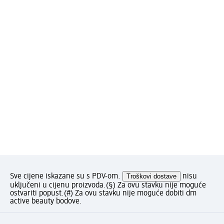
Sve cijene iskazane su s PDV-om.
Troškovi dostave
nisu
uključeni u cijenu proizvoda.
(§) Za ovu stavku nije moguće
ostvariti popust.
(#) Za ovu stavku nije moguće dobiti dm
active beauty bodove.