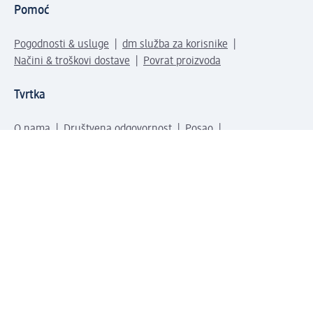
Pomoć
Pogodnosti & usluge
dm služba za korisnike
Načini & troškovi dostave
Povrat proizvoda
Tvrtka
O nama
Društvena odgovornost
Posao
Odnosi s javnošću
Kako do nas
Svijet naših proizvoda
dm Svijet