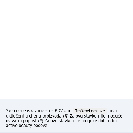
Sve cijene iskazane su s PDV-om.
Troškovi dostave
nisu
uključeni u cijenu proizvoda.
(§) Za ovu stavku nije moguće
ostvariti popust.
(#) Za ovu stavku nije moguće dobiti dm
active beauty bodove.