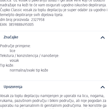
dlačica. Uz vosak u pakiranju dolazi i gel aloe vere koji će ublažiti
nadražaje na koži te će vam osigurati ugodno iskustvo depiliranja.
Čupko Classic vosak za toplu depilaciju je super odabir za ugodno i
temeljito depiliranje svih dijelova tijela.
dm broj proizvoda: 2327958
EAN: 3859888495005
Značajke
Područje primjene:
lice
Tekstura / konzistencija / nanošenje:
vosak
Tip kože:
normalna/svaki tip kože
Upozorenja
Vosak za toplu depilaciju namijenjen je uporabi na licu, nogama,
rukama, pazušnom području i bikini području, ali nije pogodan za
uporabu na perianalnim ili genitalnim područjima. Ne koristite ga