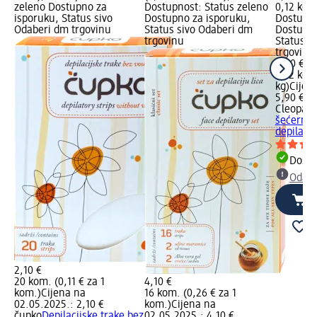
zeleno Dostupno za
Dostupnost: Status zeleno
0,12 kg (
isporuku, Status sivo
Dostupno za isporuku,
Dostupno
Odaberi dm trgovinu
Status sivo Odaberi dm
Dostupno
trgovinu
Status s
trgovinu
5,90 €
0,12 kg (
kg)
Cijen
5,90 €
Cleopatr
šećerna 
depilacij
Dostu
Odabe
2,10 €
20 kom. (0,11 € za 1
4,10 €
kom.)
Cijena na
16 kom. (0,26 € za 1
02.05.2025.: 2,10 €
kom.)
Cijena na
čupko
Depilacijske trake bez
02.05.2025.: 4,10 €