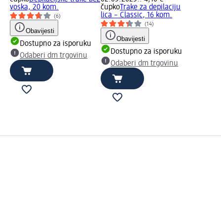
voska, 20 kom.
čupko
Trake za depilaciju
lica – Classic, 16 kom.
(6)
(14)
Obavijesti
Obavijesti
Dostupno za isporuku
Dostupno za isporuku
Odaberi dm trgovinu
Odaberi dm trgovinu