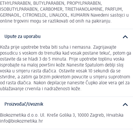
ETHYLPARABEN, BUTYLPARABEN, PROPYLPARABEN,
ISOBUTYLPARABEN, CARBOMER, TRIETHANOLAMINE, PARFUM,
GERNAOIL, CITRONELOL, LINALOOL, KUMARIN Navedeni sastojci u
online trgovini mogu se razlikovati od onih na pakiranju.
Upute za uporabu
Koža prije upotrebe treba biti suha i nemasna. Zagrijavajte
posudicu s voskom do trenutka kad vosak postane tekuć, potom ga
ostavite da se hladi 3 do 5 minuta. Prije upotrebe toplinu voska
isprobajte na maloj površini kože.Nanesite špatulom deblji sloj
voska u smjeru rasta dlačica. Ostavite vosak 10 sekundi da se
stvrdne, a zatim ga brzim pokretom povucite u smjeru suprotnom
od rasta dlačica. Nakon depilacije nanesite Čupko aloe vera gel za
ublažavanje crvenila i nadraženosti kože.
Proizvođač/Uvoznik
Biokozmetika d.o.o. Ul. Kreše Golika 3, 10000 Zagreb, Hrvatska
info@biokozmetika.hr