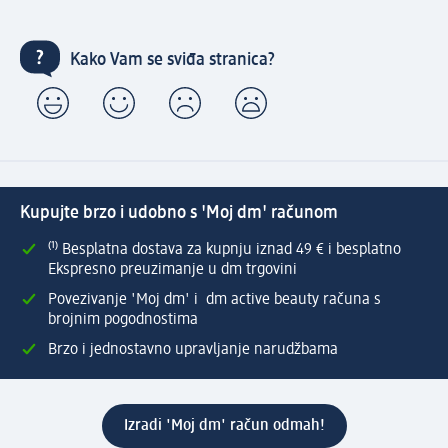
Kako Vam se sviđa stranica?
Kupujte brzo i udobno s 'Moj dm' računom
⁽¹⁾ Besplatna dostava za kupnju iznad 49 € i besplatno
Ekspresno preuzimanje u dm trgovini
Povezivanje 'Moj dm' i dm active beauty računa s
brojnim pogodnostima
Brzo i jednostavno upravljanje narudžbama
Izradi 'Moj dm' račun odmah!