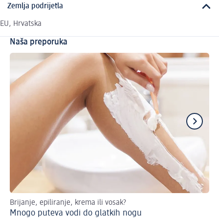
Zemlja podrijetla
EU, Hrvatska
Naša preporuka
Brijanje, epiliranje, krema ili vosak?
Do
Mnogo puteva vodi do glatkih nogu
Ka