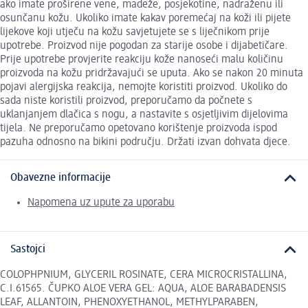
ako imate proširene vene, madeže, posjekotine, nadraženu ili
osunčanu kožu. Ukoliko imate kakav poremećaj na koži ili pijete
lijekove koji utječu na kožu savjetujete se s liječnikom prije
upotrebe. Proizvod nije pogodan za starije osobe i dijabetičare.
Prije upotrebe provjerite reakciju kože nanoseći malu količinu
proizvoda na kožu pridržavajući se uputa. Ako se nakon 20 minuta
pojavi alergijska reakcija, nemojte koristiti proizvod. Ukoliko do
sada niste koristili proizvod, preporučamo da počnete s
uklanjanjem dlačica s nogu, a nastavite s osjetljivim dijelovima
tijela. Ne preporučamo opetovano korištenje proizvoda ispod
pazuha odnosno na bikini području. Držati izvan dohvata djece.
Obavezne informacije
Napomena uz upute za uporabu
Sastojci
COLOPHPNIUM, GLYCERIL ROSINATE, CERA MICROCRISTALLINA,
C.I.61565. ČUPKO ALOE VERA GEL: AQUA, ALOE BARABADENSIS
LEAF, ALLANTOIN, PHENOXYETHANOL, METHYLPARABEN,