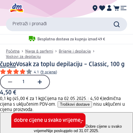
Pretraži i pronađi
Besplatna dostava za kupnju iznad 49 €
Početna
Njega & parfemi
Brijanje i depilacija
Voskovi za depilaciju
čupko
Vosak za toplu depilaciju – Classic, 100 g
4.1
(
9 ocjena
)
4,50 €
0,1 kg (45,00 € za 1 kg)
Cijena na 02.05.2025.: 4,50 €
Jedinična
cijena s uključenim PDV-om.
Troškovi dostave
nisu uključeni u
cijenu proizvoda.
Dobre cijene u svako
vrijeme
Nije poskupjelo od 31.07.2025.