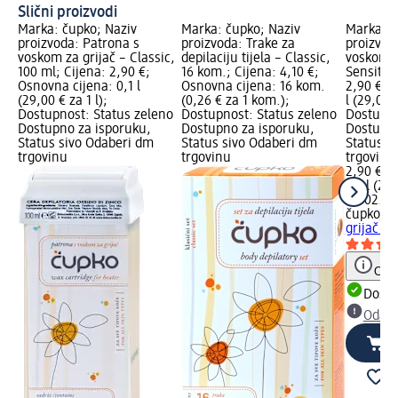
Slični proizvodi
Marka: čupko; Naziv
Marka: čupko; Naziv
Marka: č
proizvoda: Patrona s
proizvoda: Trake za
proizvod
voskom za grijač – Classic,
depilaciju tijela – Classic,
voskom z
100 ml; Cijena: 2,90 €;
16 kom.; Cijena: 4,10 €;
Sensitive
Osnovna cijena: 0,1 l
Osnovna cijena: 16 kom.
2,90 €; 
(29,00 € za 1 l);
(0,26 € za 1 kom.);
l (29,00 €
Dostupnost: Status zeleno
Dostupnost: Status zeleno
Dostupno
Dostupno za isporuku,
Dostupno za isporuku,
Dostupno
Status sivo Odaberi dm
Status sivo Odaberi dm
Status s
trgovinu
trgovinu
trgovinu
2,90 €
0,1 l (29,
na 02.05
čupko
Pa
grijač – 
Obav
Dostu
Odabe