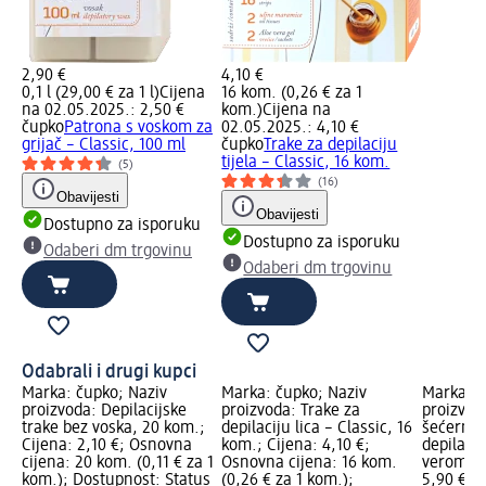
2,90 €
4,10 €
0,1 l (29,00 € za 1 l)
Cijena
16 kom. (0,26 € za 1
na 02.05.2025.: 2,50 €
kom.)
Cijena na
čupko
Patrona s voskom za
02.05.2025.: 4,10 €
grijač – Classic, 100 ml
čupko
Trake za depilaciju
tijela – Classic, 16 kom.
(5)
(16)
Obavijesti
Obavijesti
Dostupno za isporuku
Dostupno za isporuku
Odaberi dm trgovinu
Odaberi dm trgovinu
Odabrali i drugi kupci
Marka: čupko; Naziv
Marka: čupko; Naziv
Marka: C
proizvoda: Depilacijske
proizvoda: Trake za
proizvod
trake bez voska, 20 kom.;
depilaciju lica – Classic, 16
šećerna 
Cijena: 2,10 €; Osnovna
kom.; Cijena: 4,10 €;
depilaci
cijena: 20 kom. (0,11 € za 1
Osnovna cijena: 16 kom.
verom, 1
kom.); Dostupnost: Status
(0,26 € za 1 kom.);
5,90 €; 