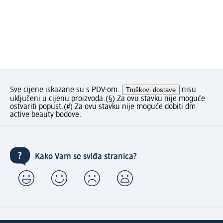
Sve cijene iskazane su s PDV-om.
Troškovi dostave
nisu
uključeni u cijenu proizvoda.
(§) Za ovu stavku nije moguće
ostvariti popust.
(#) Za ovu stavku nije moguće dobiti dm
active beauty bodove.
Kako Vam se sviđa stranica?