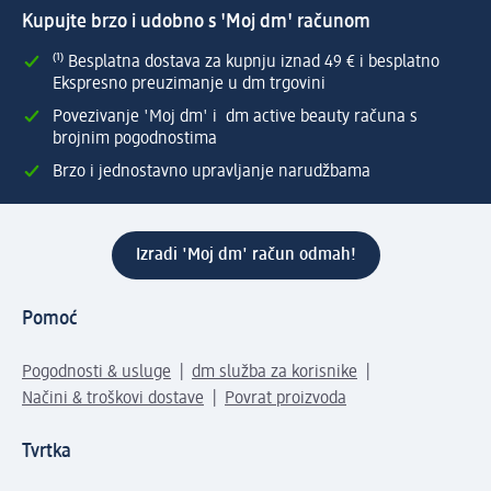
Kupujte brzo i udobno s 'Moj dm' računom
⁽¹⁾ Besplatna dostava za kupnju iznad 49 € i besplatno
Ekspresno preuzimanje u dm trgovini
Povezivanje 'Moj dm' i dm active beauty računa s
brojnim pogodnostima
Brzo i jednostavno upravljanje narudžbama
Izradi 'Moj dm' račun odmah!
Pomoć
Pogodnosti & usluge
dm služba za korisnike
Načini & troškovi dostave
Povrat proizvoda
Tvrtka