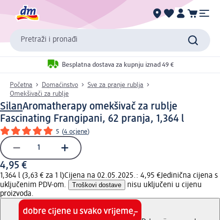
Pretraži i pronađi
Besplatna dostava za kupnju iznad 49 €
Početna
Domaćinstvo
Sve za pranje rublja
Omekšivači za rublje
Silan
Aromatherapy omekšivač za rublje
Fascinating Frangipani, 62 pranja, 1,364 l
5
(
4 ocjene
)
4,95 €
1,364 l (3,63 € za 1 l)
Cijena na 02.05.2025.: 4,95 €
Jedinična cijena s
uključenim PDV-om.
Troškovi dostave
nisu uključeni u cijenu
proizvoda.