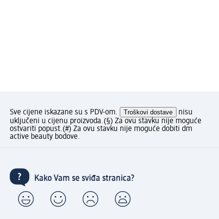
Sve cijene iskazane su s PDV-om.
Troškovi dostave
nisu
uključeni u cijenu proizvoda.
(§) Za ovu stavku nije moguće
ostvariti popust.
(#) Za ovu stavku nije moguće dobiti dm
active beauty bodove.
Kako Vam se sviđa stranica?