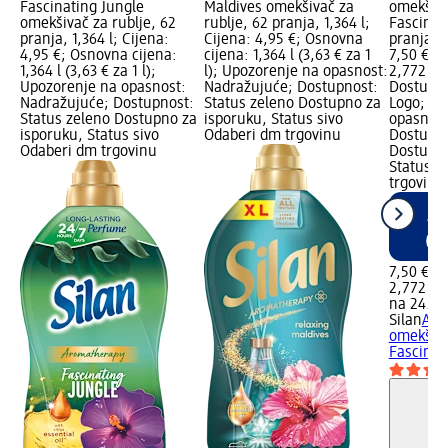
Fascinating Jungle
Maldives omekšivač za
omekšiva
omekšivač za rublje, 62
rublje, 62 pranja, 1,364 l;
Fascinat
pranja, 1,364 l; Cijena:
Cijena: 4,95 €; Osnovna
pranja, 2
4,95 €; Osnovna cijena:
cijena: 1,364 l (3,63 € za 1
7,50 €; 
1,364 l (3,63 € za 1 l);
l); Upozorenje na opasnost:
2,772 l (2
Upozorenje na opasnost:
Nadražujuće; Dostupnost:
Dostupn
Nadražujuće; Dostupnost:
Status zeleno Dostupno za
Logo; Up
Status zeleno Dostupno za
isporuku, Status sivo
opasnost
isporuku, Status sivo
Odaberi dm trgovinu
Dostupno
Odaberi dm trgovinu
Dostupno
Status c
trgovine
7,50 €
2,772 l (2
na 24.10
Silan
Aro
omekšiva
Fascinati