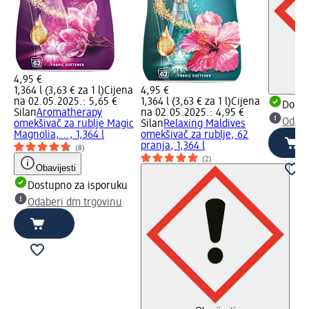
4,95 €
1,364 l (3,63 € za 1 l)
Cijena
4,95 €
na 02.05.2025.: 5,65 €
1,364 l (3,63 € za 1 l)
Cijena
Dostu
Silan
Aromatherapy
na 02.05.2025.: 4,95 €
Odabe
omekšivač za rublje Magic
Silan
Relaxing Maldives
Magnolia,..., 1,364 l
omekšivač za rublje, 62
pranja, 1,364 l
(8)
(2)
Obavijesti
Dostupno za isporuku
Odaberi dm trgovinu