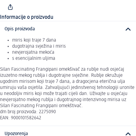
Informacije o proizvodu
Opis proizvoda
miris koji traje 7 dana
dugotrajna svježina i miris
nevjerojatna mekoća
s esencijalnim uljima
Silan Fascinating Frangipani omekšivač za rublje nudi osjećaj
izuzetno mekog rublja i dugotrajne svježine. Rublje okružuje
ugodnim mirisom koji traje 7 dana, a dragocjena eterična ulja
umiruju vaša osjetila. Zahvaljujući jedinstvenoj tehnologiji uronite
u neodoljiv miris koji može trajati cijeli dan. Uživajte u osjećaju
nevjerojatno mekog rublja i dugotrajnog intenzivnog mirisa uz
Silan Fascinating Frangipani omekštivač.
dm broj proizvoda: 2275090
EAN: 9000101582642
Upozorenja