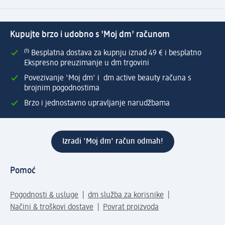
Kupujte brzo i udobno s 'Moj dm' računom
⁽¹⁾ Besplatna dostava za kupnju iznad 49 € i besplatno
Ekspresno preuzimanje u dm trgovini
Povezivanje 'Moj dm' i dm active beauty računa s
brojnim pogodnostima
Brzo i jednostavno upravljanje narudžbama
Izradi 'Moj dm' račun odmah!
Pomoć
Pogodnosti & usluge
dm služba za korisnike
Načini & troškovi dostave
Povrat proizvoda