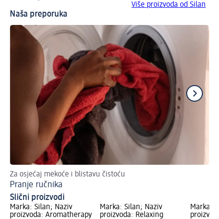
Više proizvoda od Silan
Naša preporuka
Za osjećaj mekoće i blistavu čistoću
Kak
Pranje ručnika
Sv
Slični proizvodi
Marka: Silan; Naziv
Marka: Silan; Naziv
Marka: S
proizvoda: Aromatherapy
proizvoda: Relaxing
proizvod