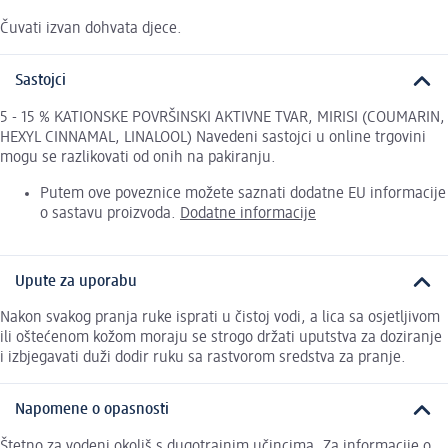
Čuvati izvan dohvata djece.
Sastojci
5 - 15 % KATIONSKE POVRŠINSKI AKTIVNE TVAR, MIRISI (COUMARIN,
HEXYL CINNAMAL, LINALOOL) Navedeni sastojci u online trgovini
mogu se razlikovati od onih na pakiranju.
Putem ove poveznice možete saznati dodatne EU informacije
o sastavu proizvoda.
Dodatne informacije
Upute za uporabu
Nakon svakog pranja ruke isprati u čistoj vodi, a lica sa osjetljivom
ili oštećenom kožom moraju se strogo držati uputstva za doziranje
i izbjegavati duži dodir ruku sa rastvorom sredstva za pranje.
Napomene o opasnosti
Štetno za vodeni okoliš s dugotrajnim učincima. Za informacije o