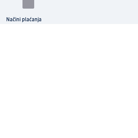
Načini plaćanja
Povežite se s nama