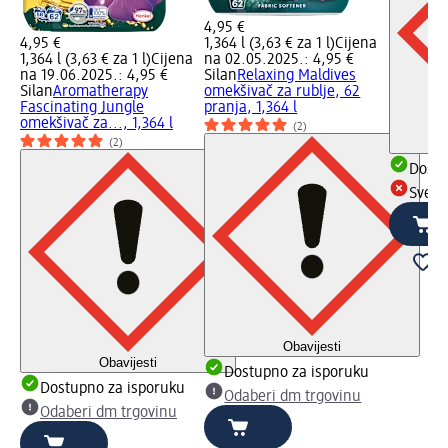
4,95 €
4,95 €
1,364 l (3,63 € za 1 l)
Cijena
1,364 l (3,63 € za 1 l)
Cijena
na 02.05.2025.: 4,95 €
na 19.06.2025.: 4,95 €
Silan
Relaxing Maldives
Silan
Aromatherapy
omekšivač za rublje, 62
Fascinating Jungle
pranja, 1,364 l
omekšivač za..., 1,364 l
(2)
(2)
Dostu
Sve d
Obavijesti
Obavijesti
Dostupno za isporuku
Dostupno za isporuku
Odaberi dm trgovinu
Odaberi dm trgovinu