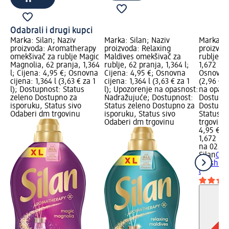
Odabrali i drugi kupci
Marka: Silan; Naziv
Marka: Silan; Naziv
Marka: S
proizvoda: Aromatherapy
proizvoda: Relaxing
proizvod
omekšivač za rublje Magic
Maldives omekšivač za
rublje Fr
Magnolia, 62 pranja, 1,364
rublje, 62 pranja, 1,364 l;
1,672 l; 
l; Cijena: 4,95 €; Osnovna
Cijena: 4,95 €; Osnovna
Osnovna 
cijena: 1,364 l (3,63 € za 1
cijena: 1,364 l (3,63 € za 1
(2,96 € z
l); Dostupnost: Status
l); Upozorenje na opasnost:
na opasn
zeleno Dostupno za
Nadražujuće; Dostupnost:
Dostupno
isporuku, Status sivo
Status zeleno Dostupno za
Dostupno
Odaberi dm trgovinu
isporuku, Status sivo
Status s
Odaberi dm trgovinu
trgovinu
4,95 €
1,672 l (2
na 02.05
Silan
Ome
Fresh Sk
l