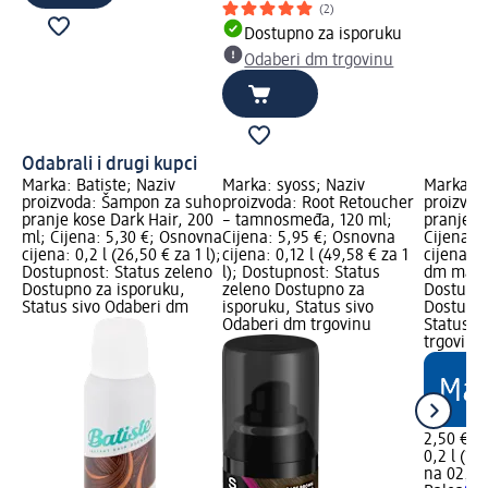
(2)
Dostupno za isporuku
Odaberi dm trgovinu
Odabrali i drugi kupci
Marka: Batiste; Naziv
Marka: syoss; Naziv
Marka: B
proizvoda: Šampon za suho
proizvoda: Root Retoucher
proizvod
pranje kose Dark Hair, 200
– tamnosmeđa, 120 ml;
pranje t
ml; Cijena: 5,30 €; Osnovna
Cijena: 5,95 €; Osnovna
Cijena: 
cijena: 0,2 l (26,50 € za 1 l);
cijena: 0,12 l (49,58 € za 1
cijena: 0,
Dostupnost: Status zeleno
l); Dostupnost: Status
dm mark
Dostupno za isporuku,
zeleno Dostupno za
Dostupno
Status sivo Odaberi dm
isporuku, Status sivo
Dostupno
Odaberi dm trgovinu
Status s
trgovinu
2,50 €
0,2 l (12,
na 02.05