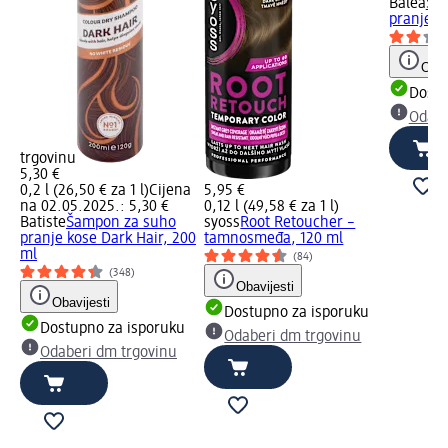
Balea
Ša
pranje t
Obav
Dostu
Odabe
trgovinu
5,30 €
0,2 l (26,50 € za 1 l)
Cijena
5,95 €
na 02.05.2025.: 5,30 €
0,12 l (49,58 € za 1 l)
Batiste
Šampon za suho
syoss
Root Retoucher –
pranje kose Dark Hair, 200
tamnosmeđa, 120 ml
ml
(84)
(348)
Obavijesti
Obavijesti
Dostupno za isporuku
Dostupno za isporuku
Odaberi dm trgovinu
Odaberi dm trgovinu