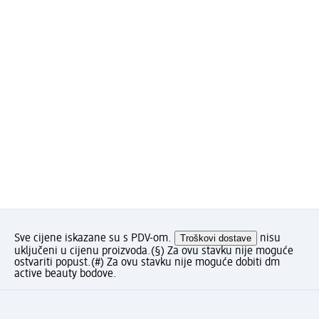
Sve cijene iskazane su s PDV-om.
Troškovi dostave
nisu
uključeni u cijenu proizvoda.
(§) Za ovu stavku nije moguće
ostvariti popust.
(#) Za ovu stavku nije moguće dobiti dm
active beauty bodove.