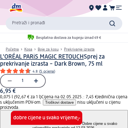
Pretraži i pronađi
Besplatna dostava za kupnju iznad 49 €
Početna
Kosa
Boje za kosu
Prekrivanje izrasta
L'ORÉAL PARiS MAGIC RETOUCH
Sprej za
prekrivanje izrasta – Dark Brown, 75 ml
4.8
(
5 ocjena
)
6,95 €
0,075 l (92,67 € za 1 l)
Cijena na 02.05.2025.: 7,45 €
Jedinična cijena
s uključenim PDV-om.
Troškovi dostave
nisu uključeni u cijenu
proizvoda.
Dobre cijene u svako
vrijeme
Nije poskupjelo od 12.03.2026.