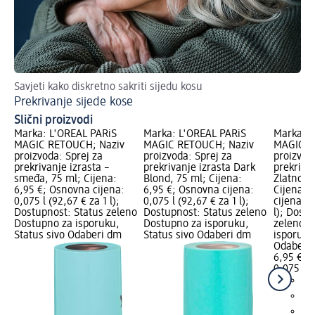
Savjeti kako diskretno sakriti sijedu kosu
Sav
Prekrivanje sijede kose
Ta
Slični proizvodi
Marka: L'ORÉAL PARiS
Marka: L'ORÉAL PARiS
Marka: L
MAGIC RETOUCH; Naziv
MAGIC RETOUCH; Naziv
MAGIC R
proizvoda: Sprej za
proizvoda: Sprej za
proizvod
prekrivanje izrasta –
prekrivanje izrasta Dark
prekrivan
smeđa, 75 ml; Cijena:
Blond, 75 ml; Cijena:
Zlatnosm
6,95 €; Osnovna cijena:
6,95 €; Osnovna cijena:
Cijena: 
0,075 l (92,67 € za 1 l);
0,075 l (92,67 € za 1 l);
cijena: 0
Dostupnost: Status zeleno
Dostupnost: Status zeleno
l); Dost
Dostupno za isporuku,
Dostupno za isporuku,
zeleno D
Status sivo Odaberi dm
Status sivo Odaberi dm
isporuku
Odaberi 
6,95 €
0,075 l (