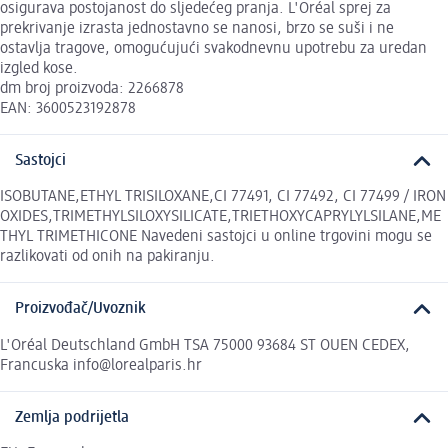
osigurava postojanost do sljedećeg pranja. L'Oréal sprej za
prekrivanje izrasta jednostavno se nanosi, brzo se suši i ne
ostavlja tragove, omogućujući svakodnevnu upotrebu za uredan
izgled kose.
dm broj proizvoda: 2266878
EAN: 3600523192878
Sastojci
ISOBUTANE,ETHYL TRISILOXANE,CI 77491, CI 77492, CI 77499 / IRON
OXIDES,TRIMETHYLSILOXYSILICATE,TRIETHOXYCAPRYLYLSILANE,ME
THYL TRIMETHICONE Navedeni sastojci u online trgovini mogu se
razlikovati od onih na pakiranju.
Proizvođač/Uvoznik
L'Oréal Deutschland GmbH TSA 75000 93684 ST OUEN CEDEX,
Francuska info@lorealparis.hr
Zemlja podrijetla