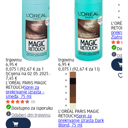
L'ORÉAL
RETOUC
prekrivan
Zlatnosm
Dostu
Odabe
trgovinu
trgovinu
6,95 €
6,95 €
0,075 l (92,67 € za 1
0,075 l (92,67 € za 1 l)
l)
Cijena na 02.05.2025.:
7,45 €
L'ORÉAL PARiS MAGIC
RETOUCH
Sprej za
prekrivanje izrasta –
smeđa, 75 ml
(3)
Dostupno za isporuku
L'ORÉAL PARiS MAGIC
Odaberi dm trgovinu
RETOUCH
Sprej za
prekrivanje izrasta Dark
Blond, 75 ml