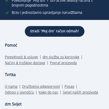
Povezivanje 'Moj dm' i dm active beauty računa s
brojnim pogodnostima
Brzo i jednostavno upravljanje narudžbama
Izradi 'Moj dm' račun odmah!
Pomoć
Pogodnosti & usluge
dm služba za korisnike
Načini & troškovi dostave
Povrat proizvoda
Tvrtka
O nama
Društvena odgovornost
Posao
Odnosi s javnošću
Kako do nas
Svijet naših proizvoda
dm Svijet