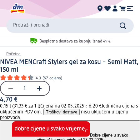
Pretraži i pronađi
Besplatna dostava za kupnju iznad 49 €
Početna
NIVEA MEN
Craft Stylers gel za kosu – Semi Matt,
150 ml
4.3
(
67 ocjena
)
4,70 €
0,15 l (31,33 € za 1 l)
Cijena na 02.05.2025.: 6,20 €
Jedinična cijena s
uključenim PDV-om.
Troškovi dostave
nisu uključeni u cijenu
proizvoda.
Dobre cijene u svako
vrijeme
Nije poskupjelo od 28.02.2025.