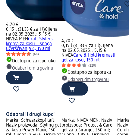
4,70 €
0,15 l (31,33 € za 1 l)
Cijena
na 02.05.2025.: 5,15 €
NIVEA MEN
Craft Stylers
4,70 €
krema za kosu – snaga
0,15 l (31,33 € za 1 l)
Cijena
učvršćivanja 4, 150 ml
na 02.05.2025.: 5,15 €
(68)
NIVEA
Care & Hold kremasti
gel za kosu, 150 ml
Dostupno za isporuku
(220)
Odaberi dm trgovinu
Dostupno za isporuku
Odaberi dm trgovinu
Odabrali i drugi kupci
Marka: Schwarzkopf taft;
Marka: NIVEA MEN; Naziv
Marka: 
Naziv proizvoda: Styling gel
proizvoda: Protect & Care
Naziv pr
za kosu Power Maxx, 150
gel za tuširanje, 250 ml;
Comfort 
ml; Cijena: 3,40 €; Osnovna
Cijena: 2,95 €; Osnovna
spreju, 