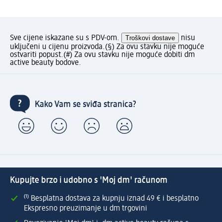
Sve cijene iskazane su s PDV-om.
Troškovi dostave
nisu
uključeni u cijenu proizvoda.
(§) Za ovu stavku nije moguće
ostvariti popust.
(#) Za ovu stavku nije moguće dobiti dm
active beauty bodove.
Kako Vam se sviđa stranica?
Kupujte brzo i udobno s 'Moj dm' računom
⁽¹⁾ Besplatna dostava za kupnju iznad 49 € i besplatno
Ekspresno preuzimanje u dm trgovini