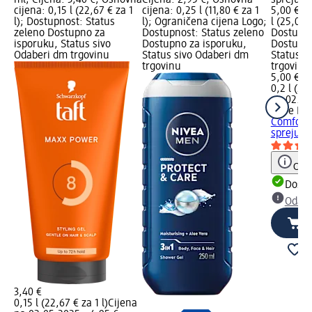
cijena: 0,15 l (22,67 € za 1
cijena: 0,25 l (11,80 € za 1
5,00 €; 
l); Dostupnost: Status
l); Ograničena cijena Logo;
l (25,00 €
zeleno Dostupno za
Dostupnost: Status zeleno
Dostupno
isporuku, Status sivo
Dostupno za isporuku,
Dostupno
Odaberi dm trgovinu
Status sivo Odaberi dm
Status s
trgovinu
trgovinu
5,00 €
0,2 l (25,
na 02.05
Dove ME
Comfort 
spreju, 
Obav
Dostu
Odabe
3,40 €
0,15 l (22,67 € za 1 l)
Cijena