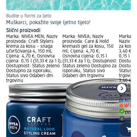
Budite u formi za ljeto
Im
Muškarci, pokažite svoje ljetno tijelo!
Ob
Slični proizvodi
Marka: NIVEA MEN; Naziv
Marka: NIVEA; Naziv
Marka: S
proizvoda: Craft Stylers
proizvoda: Care & Hold
Naziv pro
krema za kosu – snaga
kremasti gel za kosu, 150
za kosu V
učvršćivanja 4, 150 ml;
ml; Cijena: 4,70 €;
3,40 €; 
Cijena: 4,70 €; Osnovna
Osnovna cijena: 0,15 l
0,15 l (22
cijena: 0,15 l (31,33 € za 1 l);
(31,33 € za 1 l); Dostupnost:
Dostupno
Dostupnost: Status zeleno
Status zeleno Dostupno za
Dostupno
Dostupno za isporuku,
isporuku, Status sivo
Status s
Status sivo Odaberi dm
Odaberi dm trgovinu
trgovinu
trgovinu
3,40 €
0,15 l (22
na 02.05
Schwarzk
za kosu 
Dostu
Odabe