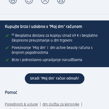
Kupujte brzo i udobno s 'Moj dm' računom
⁽¹⁾ Besplatna dostava za kupnju iznad 49 € i besplatno
Ekspresno preuzimanje u dm trgovini
Povezivanje 'Moj dm' i dm active beauty računa s
brojnim pogodnostima
Brzo i jednostavno upravljanje narudžbama
Izradi 'Moj dm' račun odmah!
Pomoć
Pogodnosti & usluge
dm služba za korisnike