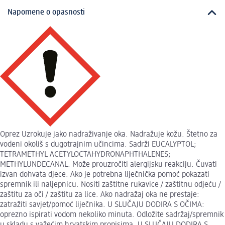
Napomene o opasnosti
Oprez Uzrokuje jako nadraživanje oka. Nadražuje kožu. Štetno za
vodeni okoliš s dugotrajnim učincima. Sadrži EUCALYPTOL;
TETRAMETHYL ACETYLOCTAHYDRONAPHTHALENES;
METHYLUNDECANAL. Može prouzročiti alergijsku reakciju. Čuvati
izvan dohvata djece. Ako je potrebna liječnička pomoć pokazati
spremnik ili naljepnicu. Nositi zaštitne rukavice / zaštitnu odjeću /
zaštitu za oči / zaštitu za lice. Ako nadražaj oka ne prestaje:
zatražiti savjet/pomoć liječnika. U SLUČAJU DODIRA S OČIMA:
oprezno ispirati vodom nekoliko minuta. Odložite sadržaj/spremnik
u skladu s važećim hrvatskim propisima. U SLUČAJU DODIRA S