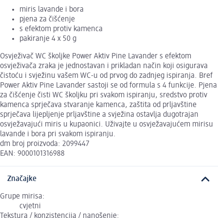
miris lavande i bora
pjena za čišćenje
s efektom protiv kamenca
pakiranje 4 x 50 g
Osvježivač WC školjke Power Aktiv Pine Lavander s efektom
osvježivača zraka je jednostavan i prikladan način koji osigurava
čistoću i svježinu vašem WC-u od prvog do zadnjeg ispiranja. Bref
Power Aktiv Pine Lavander sastoji se od formula s 4 funkcije. Pjena
za čišćenje čisti WC školjku pri svakom ispiranju, sredstvo protiv
kamenca sprječava stvaranje kamenca, zaštita od prljavštine
sprječava lijepljenje prljavštine a svježina ostavlja dugotrajan
osvježavajući miris u kupaonici. Uživajte u osvježavajućem mirisu
lavande i bora pri svakom ispiranju.
dm broj proizvoda: 2099447
EAN: 9000101316988
Značajke
Grupe mirisa:
cvjetni
Tekstura / konzistencija / nanošenje: