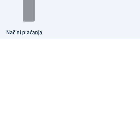
Načini plaćanja
Povežite se s nama