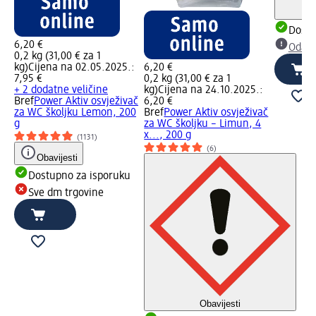
Dostu
6,20 €
Odabe
0,2 kg (31,00 € za 1
kg)
Cijena na 02.05.2025.:
6,20 €
7,95 €
0,2 kg (31,00 € za 1
+ 2 dodatne veličine
kg)
Cijena na 24.10.2025.:
Bref
Power Aktiv osvježivač
6,20 €
za WC školjku Lemon, 200
Bref
Power Aktiv osvježivač
g
za WC školjku – Limun, 4
x..., 200 g
(1131)
(6)
Obavijesti
Dostupno za isporuku
Sve dm trgovine
Obavijesti