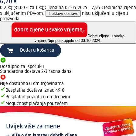
6,20 €
0,2 kg (31,00 € za 1 kg)
Cijena na 02.05.2025.: 7,95 €
Jedinična cijena
s uključenim PDV-om.
Troškovi dostave
nisu uključeni u cijenu
proizvoda.
Dobre cijene u svako
vrijeme
Nije poskupjelo od 03.10.2024.
Dodaj u košaricu
Dostupno za isporuku
Standardna dostava 2-3 radna dana
Nije dostupno u dm trgovinama
Besplatna dostava iznad 49 €
Besplatan povrat i u dm trgovini
Mogućnost plaćanja pouzećem
Uvijek više za mene
Više o dm jamstvu dobrih cijena