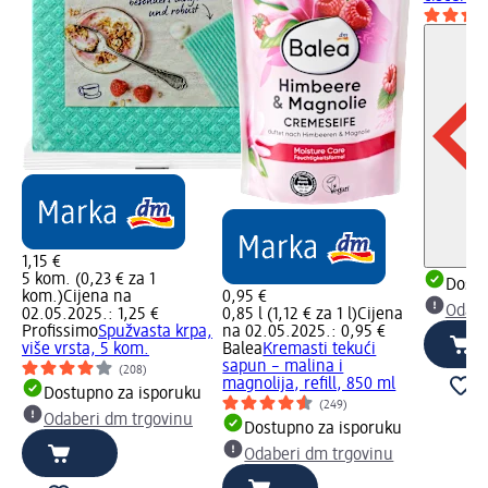
1,15 €
5 kom. (0,23 € za 1
Dostu
kom.)
Cijena na
0,95 €
Odabe
02.05.2025.: 1,25 €
0,85 l (1,12 € za 1 l)
Cijena
Profissimo
Spužvasta krpa,
na 02.05.2025.: 0,95 €
više vrsta, 5 kom.
Balea
Kremasti tekući
sapun – malina i
(208)
magnolija, refill, 850 ml
Dostupno za isporuku
(249)
Odaberi dm trgovinu
Dostupno za isporuku
Odaberi dm trgovinu