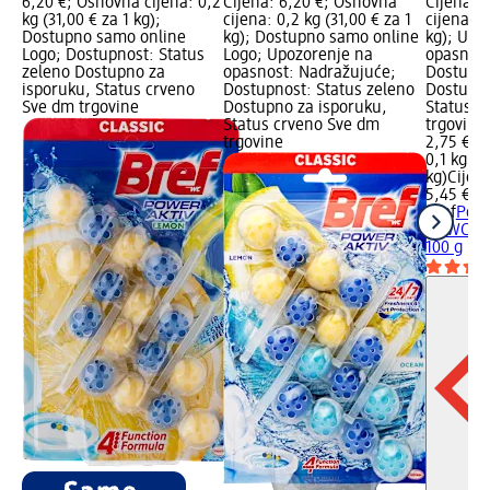
6,20 €; Osnovna cijena: 0,2
Cijena: 6,20 €; Osnovna
Cijena: 
kg (31,00 € za 1 kg);
cijena: 0,2 kg (31,00 € za 1
cijena: 0
Dostupno samo online
kg); Dostupno samo online
kg); Upo
Logo; Dostupnost: Status
Logo; Upozorenje na
opasnost
zeleno Dostupno za
opasnost: Nadražujuće;
Dostupno
isporuku, Status crveno
Dostupnost: Status zeleno
Dostupno
Sve dm trgovine
Dostupno za isporuku,
Status s
Status crveno Sve dm
trgovinu
trgovine
2,75 €
0,1 kg (2
kg)
Cijen
5,45 €
Bref
Powe
za WC šk
100 g