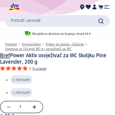
Pretraži i pronađi
Besplatna dostava za kupnju iznad 49 €
Početna
Domaćinstvo
Pribor za pranje i čišćenje
Sredstva za čišćenje WC-a i osvježivači za WC
Bref
Power Aktiv osvježivač za WC školjku Pine
Lavender, 200 g
5
(
3 ocjene
)
s mirisom
s mirisom