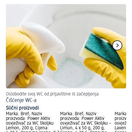
Oslobodite svoj WC od prljavštine ili začepljenja
Ev
Čišćenje WC-a
Za
Slični proizvodi
Marka: Bref; Naziv
Marka: Bref; Naziv
Marka: B
proizvoda: Power Aktiv
proizvoda: Power Aktiv
proizvod
osvježivač za WC školjku
osvježivač za WC školjku –
osvježiv
Lemon, 200 g; Cijena:
Limun, 4 x 50 g, 200 g;
Lavender