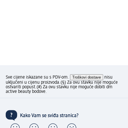
Sve cijene iskazane su s PDV-om.
Troškovi dostave
nisu
uključeni u cijenu proizvoda.
(§) Za ovu stavku nije moguće
ostvariti popust.
(#) Za ovu stavku nije moguće dobiti dm
active beauty bodove.
Kako Vam se sviđa stranica?