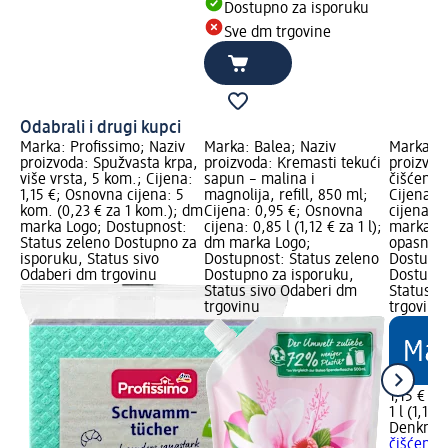
Dostupno za isporuku
Sve dm trgovine
Odabrali i drugi kupci
Marka: Profissimo; Naziv
Marka: Balea; Naziv
Marka: D
proizvoda: Spužvasta krpa,
proizvoda: Kremasti tekući
proizvod
više vrsta, 5 kom.; Cijena:
sapun – malina i
čišćenje 
1,15 €; Osnovna cijena: 5
magnolija, refill, 850 ml;
Cijena: 
kom. (0,23 € za 1 kom.); dm
Cijena: 0,95 €; Osnovna
cijena: 1 
marka Logo; Dostupnost:
cijena: 0,85 l (1,12 € za 1 l);
marka Lo
Status zeleno Dostupno za
dm marka Logo;
opasnost
isporuku, Status sivo
Dostupnost: Status zeleno
Dostupno
Odaberi dm trgovinu
Dostupno za isporuku,
Dostupno
Status sivo Odaberi dm
Status s
trgovinu
trgovinu
1,15 €
1 l (1,15 €
Denkmit
čišćenje 