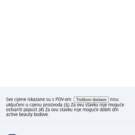
Sve cijene iskazane su s PDV-om.
Troškovi dostave
nisu
uključeni u cijenu proizvoda.
(§) Za ovu stavku nije moguće
ostvariti popust.
(#) Za ovu stavku nije moguće dobiti dm
active beauty bodove.