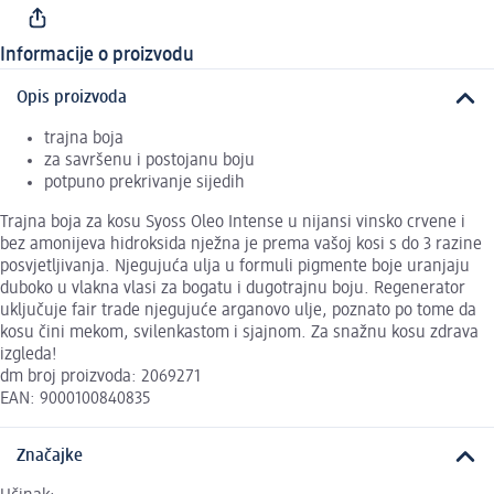
Informacije o proizvodu
Opis proizvoda
trajna boja
za savršenu i postojanu boju
potpuno prekrivanje sijedih
Trajna boja za kosu Syoss Oleo Intense u nijansi vinsko crvene i
bez amonijeva hidroksida nježna je prema vašoj kosi s do 3 razine
posvjetljivanja. Njegujuća ulja u formuli pigmente boje uranjaju
duboko u vlakna vlasi za bogatu i dugotrajnu boju. Regenerator
uključuje fair trade njegujuće arganovo ulje, poznato po tome da
kosu čini mekom, svilenkastom i sjajnom. Za snažnu kosu zdrava
izgleda!
dm broj proizvoda: 2069271
EAN: 9000100840835
Značajke