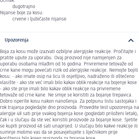
Učinak:
dugotrajno
Nijanse boje za kosu:
crvene i ljubičaste nijanse
Upozorenja
Boja za kosu može izazvati ozbiljne alergijske reakcije. Pročitajte i
pratite upute za uporabu. Ovaj proizvod nije namijenjen za
uporabu osobama mlađim od 16 godina. Privremene tetovaže od
crne kane mogu povećati rizik od alergijske reakcije. Nemojte bojiti
kosu: - ako imate osip na licu ili osjetljivo, nadraženo ili oštećeno
vlasište - ako ste već imali bilo kakav oblik reakcije na bojenje kose
- ako ste prije imali bilo kakav oblik reakcije na privremene
tetovaže od crne kane. Ne smije se koristiti za bojanje trepavica.
Dobro isperite kosu nakon nanošenja. Za potpunu listu sastojaka i
rok trajanja pogledajte dno proizvoda. Provedite test upozorenja na
alergije 48 sati prije svakog bojenja kose (pogledati priloženi letak),
čak i u slučaju da ste već koristili proizvode za bojanje kose. Sjetite
se kupiti proizvod 48 sati unaprijed. U slučaju bilo kakve reakcije ili
sumnje molimo vas da se posavjetujete s liječnikom prije
korištenja bilo kojeg proizvoda za bojanje kose.