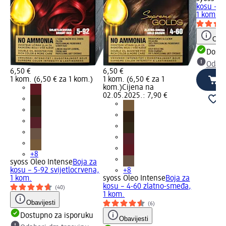
kosu – 6
1 kom.
Obav
Dostu
Odabe
6,50 €
6,50 €
1 kom. (6,50 € za 1 kom.)
1 kom. (6,50 € za 1
kom.)
Cijena na
02.05.2025.: 7,90 €
+8
syoss Oleo Intense
Boja za
kosu – 5-92 svijetlocrvena,
+8
1 kom.
syoss Oleo Intense
Boja za
kosu – 4-60 zlatno-smeđa,
(40)
1 kom.
Obavijesti
(6)
Dostupno za isporuku
Obavijesti