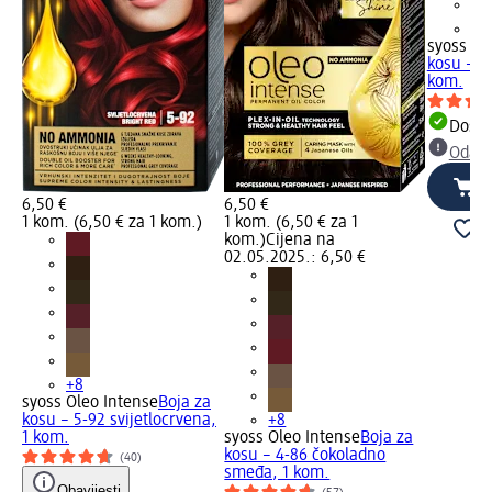
+8
syoss Ol
kosu – 3
kom.
Dostu
Odabe
6,50 €
6,50 €
1 kom. (6,50 € za 1 kom.)
1 kom. (6,50 € za 1
kom.)
Cijena na
02.05.2025.: 6,50 €
+8
syoss Oleo Intense
Boja za
kosu – 5-92 svijetlocrvena,
+8
1 kom.
syoss Oleo Intense
Boja za
kosu – 4-86 čokoladno
(40)
smeđa, 1 kom.
Obavijesti