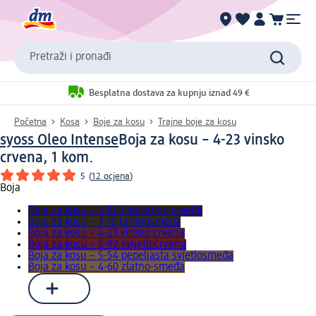
Pretraži i pronađi
Besplatna dostava za kupnju iznad 49 €
Početna
Kosa
Boje za kosu
Trajne boje za kosu
syoss Oleo Intense
Boja za kosu – 4-23 vinsko
crvena, 1 kom.
5
(
12 ocjena
)
Boja
Boja za kosu – 4-86 čokoladno smeđa
Boja za kosu – 3-10 tamnosmeđa
Boja za kosu – 4-23 vinsko crvena
Boja za kosu – 5-92 svijetlocrvena
Boja za kosu – 5-54 pepeljasta svjetlosmeđa
Boja za kosu – 4-60 zlatno-smeđa