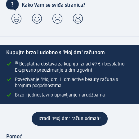
Kako Vam se sviđa stranica?
Kupujte brzo i udobno s 'Moj dm' računom
⁽¹⁾ Besplatna dostava za kupnju iznad 49 € i besplatno
Ekspresno preuzimanje u dm trgovini
Povezivanje 'Moj dm' i dm active beauty računa s
brojnim pogodnostima
Brzo i jednostavno upravljanje narudžbama
Izradi 'Moj dm' račun odmah!
Pomoć