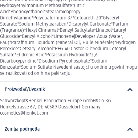
Hydroxyethylmonium Methosulfate*Citric
Acid*Phenoxyethanol*Stearamidopropyl
Dimethylamine*Polyquaternium-37*Ceteareth-20*Glyceryl
Stearate*Sodium Methylparaben*Dicaprylyl Carbonate*Parfum
(Fragrance)*Hexyl Cinnamal*Benzyl Salicylate*Linalool*Lauryl
Glucoside*Benzyl Alcohol*Limonene|Developer:Aqua (Water,
Eau)*Paraffinum Liquidum (Mineral Oil, Huile Minérale)*Hydrogen
Peroxide*Cetearyl Alcohol*PEG-40 Castor Oil*Sodium Cetearyl
Sulfate*Etidronic Acid*Potassium Hydroxide*2,6-
Dicarboxypyridine*Disodium Pyrophosphate*Sodium
Benzoate*Sodium Sulfate Navedeni sastojci u online trgovini mogu
se razlikovati od onih na pakiranju.
Proizvođač/Uvoznik
Schwarzkopf&Henkel Production Europe GmbH&Co.KG
Henkelstrasse 67, DE-40589 Dusseldorf Germany
cosmetics@henkel.com
Zemlja podrijetla