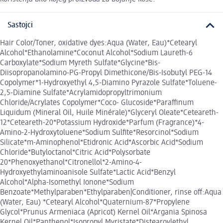
Sastojci
Hair Color/Toner, oxidative dyes:Aqua (Water, Eau)*Cetearyl
Alcohol*Ethanolamine*Coconut Alcohol*Sodium Laureth-6
Carboxylate*Sodium Myreth Sulfate*Glycine*Bis-
Diisopropanolamino-PG-Propyl Dimethicone/Bis-Isobutyl PEG-14
Copolymer*1-Hydroxyethyl 4,5-Diamino Pyrazole Sulfate*Toluene-
2,5-Diamine Sulfate*Acrylamidopropyltrimonium
Chloride/Acrylates Copolymer*Coco- Glucoside*Paraffinum
Liquidum (Mineral Oil, Huile Minérale)*Glyceryl Oleate*Ceteareth-
12*Ceteareth-20*Potassium Hydroxide*Parfum (Fragrance)*4-
Amino-2-Hydroxytoluene*Sodium Sulfite*Resorcinol*Sodium
Silicate*m-Aminophenol*Etidronic Acid*Ascorbic Acid*Sodium
Chloride*Butyloctanol*Citric Acid*Polysorbate
20*Phenoxyethanol*Citronellol*2-Amino-4-
Hydroxyethylaminoanisole Sulfate*Lactic Acid*Benzyl
Alcohol*Alpha-Isomethyl Ionone*Sodium
Benzoate*Methylparaben*Ethylparaben|Conditioner, rinse off:Aqua
(Water, Eau) *Cetearyl Alcohol*Quaternium-87*Propylene
Glycol*Prunus Armeniaca (Apricot) Kernel Oil*Argania Spinosa
Kernel Oil*Panthenol*Isopropyl Myristate*Distearoylethyl