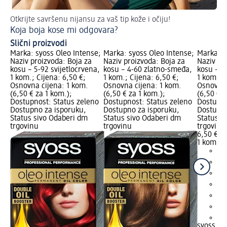
Otkrijte savršenu nijansu za vaš tip kože i očiju!
Otk
Koja boja kose mi odgovara?
Nj
Slični proizvodi
Marka: syoss Oleo Intense;
Marka: syoss Oleo Intense;
Marka: s
Naziv proizvoda: Boja za
Naziv proizvoda: Boja za
Naziv pr
kosu – 5-92 svijetlocrvena,
kosu – 4-60 zlatno-smeđa,
kosu – 6
1 kom.; Cijena: 6,50 €;
1 kom.; Cijena: 6,50 €;
1 kom.; C
Osnovna cijena: 1 kom.
Osnovna cijena: 1 kom.
Osnovna 
(6,50 € za 1 kom.);
(6,50 € za 1 kom.);
(6,50 € z
Dostupnost: Status zeleno
Dostupnost: Status zeleno
Dostupno
Dostupno za isporuku,
Dostupno za isporuku,
Dostupno
Status sivo Odaberi dm
Status sivo Odaberi dm
Status s
trgovinu
trgovinu
trgovinu
6,50 €
1 kom. (6
+8
syoss Ol