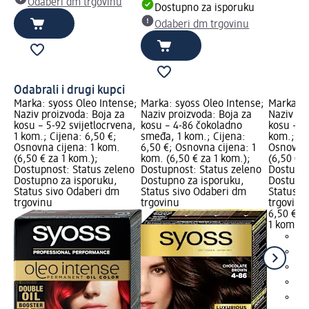
Odaberi dm trgovinu
Dostupno za isporuku
Odaberi dm trgovinu
Odabrali i drugi kupci
Marka: syoss Oleo Intense;
Marka: syoss Oleo Intense;
Marka: s
Naziv proizvoda: Boja za
Naziv proizvoda: Boja za
Naziv pr
kosu – 5-92 svijetlocrvena,
kosu – 4-86 čokoladno
kosu – 3
1 kom.; Cijena: 6,50 €;
smeđa, 1 kom.; Cijena:
kom.; Ci
Osnovna cijena: 1 kom.
6,50 €; Osnovna cijena: 1
Osnovna 
(6,50 € za 1 kom.);
kom. (6,50 € za 1 kom.);
(6,50 € z
Dostupnost: Status zeleno
Dostupnost: Status zeleno
Dostupno
Dostupno za isporuku,
Dostupno za isporuku,
Dostupno
Status sivo Odaberi dm
Status sivo Odaberi dm
Status s
trgovinu
trgovinu
trgovinu
6,50 €
1 kom. (6