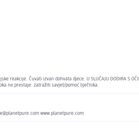
rgijske reakcije. Čuvati izvan dohvata djece. U SLUČAJU DODIRA S O
oka ne prestaje: zatražiti savjet/pomoć liječnika.
fice@planetpure.com www.planetpure.com