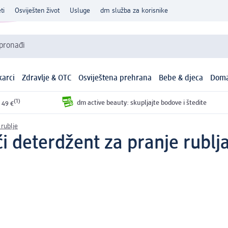
ti
Osviješten život
Usluge
dm služba za korisnike
 pronađi
arci
Zdravlje & OTC
Osviještena prehrana
Bebe & djeca
Doma
(1)
dm active beauty: skupljajte bodove i štedite
 49 €
 rublje
i deterdžent za pranje rublja