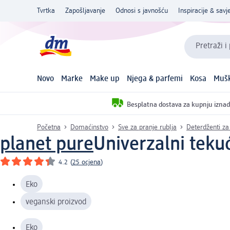
Tvrtka
Zapošljavanje
Odnosi s javnošću
Inspiracije & savje
Pretraži i
Novo
Marke
Make up
Njega & parfemi
Kosa
Mušk
Besplatna dostava za kupnju iznad
Početna
Domaćinstvo
Sve za pranje rublja
Deterdženti za
planet pure
Univerzalni tekuć
4.2
(
25 ocjena
)
Eko
veganski proizvod
Eko