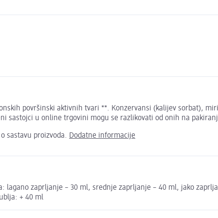
nskih površinski aktivnih tvari **. Konzervansi (kalijev sorbat), miris
i sastojci u online trgovini mogu se razlikovati od onih na pakiran
 o sastavu proizvoda.
Dodatne informacije
: lagano zaprljanje – 30 ml, srednje zaprljanje – 40 ml, jako zaprlja
ublja: + 40 ml