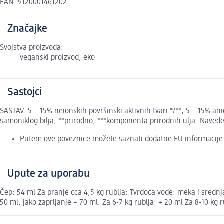
EAN: 9120001461202
Značajke
Svojstva proizvoda:
veganski proizvod, eko
Sastojci
SASTAV: 5 – 15% neionskih površinski aktivnih tvari */**, 5 – 15% anio
samoniklog bilja, **prirodno, ***komponenta prirodnih ulja. Naveden
Putem ove poveznice možete saznati dodatne EU informacije
Upute za uporabu
Čep: 54 ml Za pranje cca 4,5 kg rublja: Tvrdoća vode: meka i srednja
50 ml, jako zaprljanje – 70 ml. Za 6-7 kg rublja: + 20 ml Za 8-10 kg r