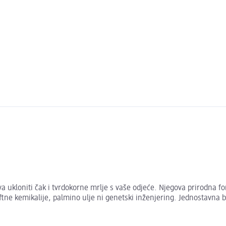
a ukloniti čak i tvrdokorne mrlje s vaše odjeće. Njegova prirodna fo
naftne kemikalije, palmino ulje ni genetski inženjering. Jednostavn