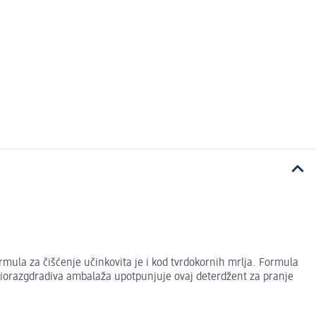
rmula za čišćenje učinkovita je i kod tvrdokornih mrlja. Formula
a biorazgdradiva ambalaža upotpunjuje ovaj deterdžent za pranje