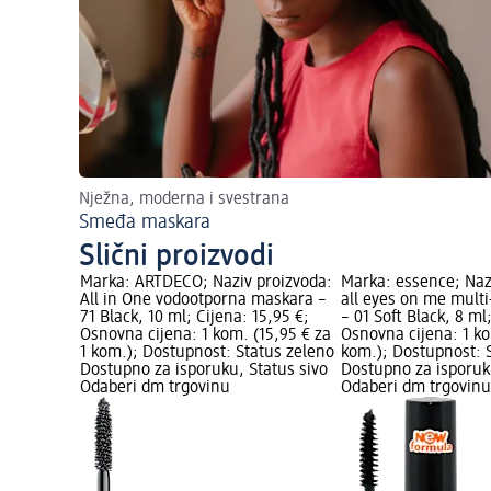
Nježna, moderna i svestrana
Smeđa maskara
Slični proizvodi
OSMETIK;
Marka: ARTDECO; Naziv proizvoda:
Marka: essence; Naz
ne
All in One vodootporna maskara –
all eyes on me multi
l; Cijena:
71 Black, 10 ml; Cijena: 15,95 €;
– 01 Soft Black, 8 ml
1 kom.
Osnovna cijena: 1 kom. (15,95 € za
Osnovna cijena: 1 ko
arka Logo;
1 kom.); Dostupnost: Status zeleno
kom.); Dostupnost: 
no
Dostupno za isporuku, Status sivo
Dostupno za isporuk
atus sivo
Odaberi dm trgovinu
Odaberi dm trgovin