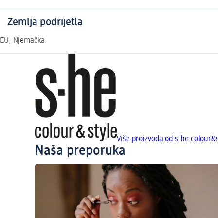
Zemlja podrijetla
EU, Njemačka
Više proizvoda od s-he colour&s
Naša preporuka