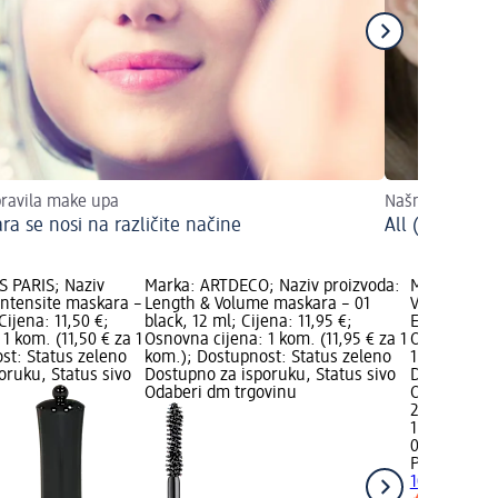
ravila make upa
Našminkajte sa
ra se nosi na različite načine
All (Cat)eyes
S PARIS; Naziv
Marka: ARTDECO; Naziv proizvoda:
Marka: PUPA
Intensite maskara –
Length & Volume maskara – 01
Vamp! All I
Cijena: 11,50 €;
black, 12 ml; Cijena: 11,95 €;
Extra Black,
1 kom. (11,50 € za 1
Osnovna cijena: 1 kom. (11,95 € za 1
Osnovna cij
st: Status zeleno
kom.); Dostupnost: Status zeleno
1 kom.); Do
oruku, Status sivo
Dostupno za isporuku, Status sivo
Dostupno za
Odaberi dm trgovinu
Odaberi dm
20,95 €
1 kom. (20,
02.05.2025.
PUPA
Vamp! 
101 Extra Bl