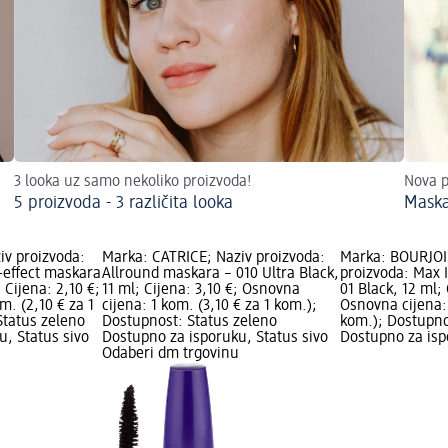
3 looka uz samo nekoliko proizvoda!
Nova p
5 proizvoda - 3 različita looka
Maska
iv proizvoda:
Marka: CATRICE; Naziv proizvoda:
Marka: BOURJOI
-effect maskara
Allround maskara – 010 Ultra Black,
proizvoda: Max 
; Cijena: 2,10 €;
11 ml; Cijena: 3,10 €; Osnovna
01 Black, 12 ml; 
m. (2,10 € za 1
cijena: 1 kom. (3,10 € za 1 kom.);
Osnovna cijena: 
Status zeleno
Dostupnost: Status zeleno
kom.); Dostupno
u, Status sivo
Dostupno za isporuku, Status sivo
Dostupno za isp
u
Odaberi dm trgovinu