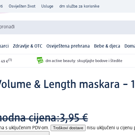
ti
Osviješten život
Usluge
dm služba za korisnike
 pronađi
arci
Zdravlje & OTC
Osviještena prehrana
Bebe & djeca
Doma
(1)
dm active beauty: skupljajte bodove i štedite
 49 €
 Volume & Length maskara – 1
hodna cijena:
3,95 €
ena s uključenim PDV-om.
Troškovi dostave
nisu uključeni u cijenu 