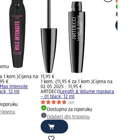
Dostupno
Odaberi 
ovinu
za 1 kom.)
Cijena na
11,95 €
95 €
1 kom. (11,95 € za 1 kom.)
Cijena na
Max Intensite
02.05.2025.: 11,95 €
ack, 12 ml
ARTDECO
Length & Volume maskara
– 01 black, 12 ml
(41)
isporuku
Dostupno za isporuku
rgovinu
Odaberi dm trgovinu