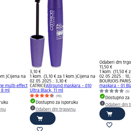
Odaberi dm trg
11,50 €
3,10 €
1 kom. (11,50 € 
om.)
Cijena na
1 kom. (3,10 € za 1 kom.)
Cijena na
02.05.2025.: 10,
02.05.2025.: 3,30 €
BOURJOIS PARIS
me multi-effect
CATRICE
Allround maskara – 010
maskara – 01 Bl
, 8 ml
Ultra Black, 11 ml
(0)
(90)
Dostupno za 
ruku
Dostupno za isporuku
Odaberi dm t
inu
Odaberi dm trgovinu