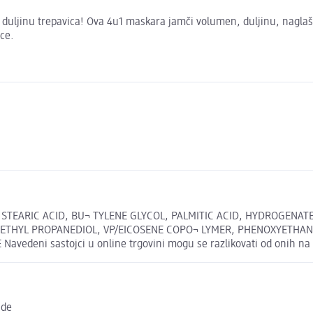
 duljinu trepavica! Ova 4u1 maskara jamči volumen, duljinu, naglaše
ce.
 STEARIC ACID, BU¬ TYLENE GLYCOL, PALMITIC ACID, HYDROGENATE
ETHYL PROPANEDIOL, VP/EICOSENE COPO¬ LYMER, PHENOXYETHANO
deni sastojci u online trgovini mogu se razlikovati od onih na 
.de