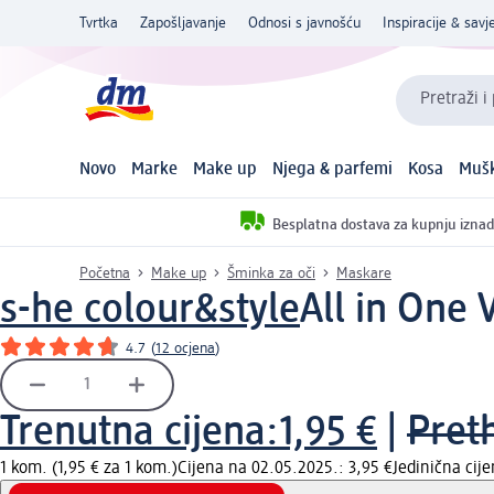
Tvrtka
Zapošljavanje
Odnosi s javnošću
Inspiracije & savje
Pretraži i
Novo
Marke
Make up
Njega & parfemi
Kosa
Mušk
Besplatna dostava za kupnju iznad
Početna
Make up
Šminka za oči
Maskare
s-he colour&style
All in One
4.7
(
12 ocjena
)
Trenutna cijena:
1,95 €
|
Pret
1 kom. (1,95 € za 1 kom.)
Cijena na 02.05.2025.: 3,95 €
Jedinična cij