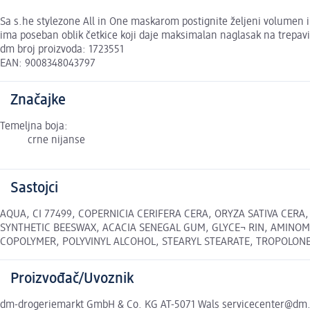
Sa s.he stylezone All in One maskarom postignite željeni volumen i
ima poseban oblik četkice koji daje maksimalan naglasak na trepavi
dm broj proizvoda: 1723551
EAN: 9008348043797
Značajke
Temeljna boja:
crne nijanse
Sastojci
AQUA, CI 77499, COPERNICIA CERIFERA CERA, ORYZA SATIVA CERA,
SYNTHETIC BEESWAX, ACACIA SENEGAL GUM, GLYCE¬ RIN, AMINOM
COPOLYMER, POLYVINYL ALCOHOL, STEARYL STEARATE, TROPOLONE Nave
Proizvođač/Uvoznik
dm-drogeriemarkt GmbH & Co. KG AT-5071 Wals servicecenter@dm