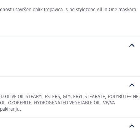
nost i savršen oblik trepavica. s.he stylezone All in One maskara
D OLIVE OIL STEARYL ESTERS, GLYCERYL STEARATE, POLYBUTE¬ NE,
L, OZOKERITE, HYDROGENATED VEGETABLE OIL, VP/VA
pakiranju.