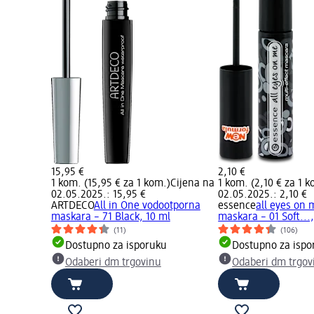
15,95 €
2,10 €
1 kom. (15,95 € za 1 kom.)
Cijena na
1 kom. (2,10 € za 1 k
02.05.2025.: 15,95 €
02.05.2025.: 2,10 €
ARTDECO
All in One vodootporna
essence
all eyes on 
maskara – 71 Black, 10 ml
maskara – 01 Soft...
(11)
(106)
Cijena na
Dostupno za isporuku
Dostupno za ispo
Odaberi dm trgovinu
Odaberi dm trgov
K
All in One
ml