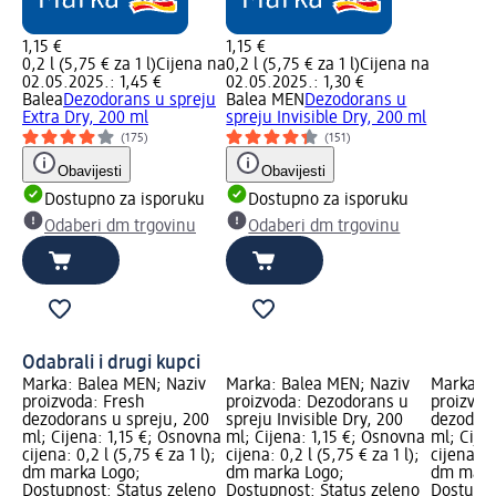
1,15 €
1,15 €
0,2 l (5,75 € za 1 l)
Cijena na
0,2 l (5,75 € za 1 l)
Cijena na
02.05.2025.: 1,45 €
02.05.2025.: 1,30 €
Balea
Dezodorans u spreju
Balea MEN
Dezodorans u
Extra Dry, 200 ml
spreju Invisible Dry, 200 ml
(175)
(151)
Obavijesti
Obavijesti
Dostupno za isporuku
Dostupno za isporuku
Odaberi dm trgovinu
Odaberi dm trgovinu
Odabrali i drugi kupci
Marka: Balea MEN; Naziv
Marka: Balea MEN; Naziv
Marka: B
proizvoda: Fresh
proizvoda: Dezodorans u
proizvod
dezodorans u spreju, 200
spreju Invisible Dry, 200
dezodora
ml; Cijena: 1,15 €; Osnovna
ml; Cijena: 1,15 €; Osnovna
ml; Cije
cijena: 0,2 l (5,75 € za 1 l);
cijena: 0,2 l (5,75 € za 1 l);
cijena: 0,
dm marka Logo;
dm marka Logo;
dm mark
Dostupnost: Status zeleno
Dostupnost: Status zeleno
Dostupno