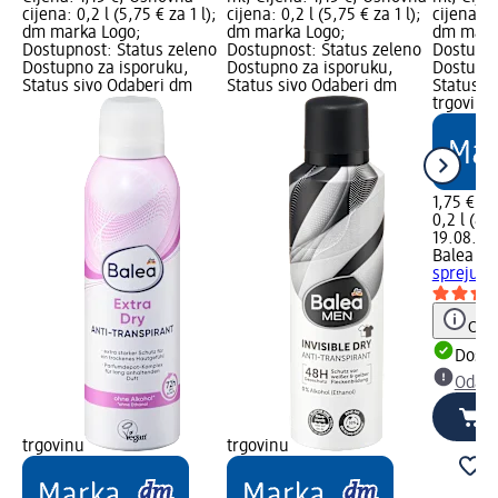
cijena: 0,2 l (5,75 € za 1 l);
cijena: 0,2 l (5,75 € za 1 l);
cijena: 0,
dm marka Logo;
dm marka Logo;
dm mark
Dostupnost: Status zeleno
Dostupnost: Status zeleno
Dostupno
Dostupno za isporuku,
Dostupno za isporuku,
Dostupno
Status sivo Odaberi dm
Status sivo Odaberi dm
Status s
trgovinu
1,75 €
0,2 l (8,7
19.08.202
Balea M
spreju U
Obav
Dostu
Odabe
trgovinu
trgovinu