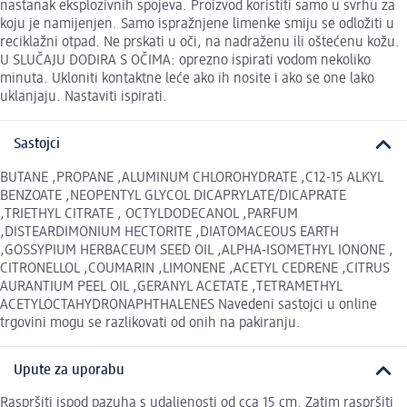
nastanak eksplozivnih spojeva. Proizvod koristiti samo u svrhu za
koju je namijenjen. Samo ispražnjene limenke smiju se odložiti u
reciklažni otpad. Ne prskati u oči, na nadraženu ili oštećenu kožu.
U SLUČAJU DODIRA S OČIMA: oprezno ispirati vodom nekoliko
minuta. Ukloniti kontaktne leće ako ih nosite i ako se one lako
uklanjaju. Nastaviti ispirati.
Sastojci
BUTANE ,PROPANE ,ALUMINUM CHLOROHYDRATE ,C12-15 ALKYL
BENZOATE ,NEOPENTYL GLYCOL DICAPRYLATE/DICAPRATE
,TRIETHYL CITRATE , OCTYLDODECANOL ,PARFUM
,DISTEARDIMONIUM HECTORITE ,DIATOMACEOUS EARTH
,GOSSYPIUM HERBACEUM SEED OIL ,ALPHA-ISOMETHYL IONONE ,
CITRONELLOL ,COUMARIN ,LIMONENE ,ACETYL CEDRENE ,CITRUS
AURANTIUM PEEL OIL ,GERANYL ACETATE ,TETRAMETHYL
ACETYLOCTAHYDRONAPHTHALENES Navedeni sastojci u online
trgovini mogu se razlikovati od onih na pakiranju.
Upute za uporabu
Raspršiti ispod pazuha s udaljenosti od cca 15 cm. Zatim raspršiti