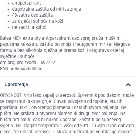
antiperspirant
dugotrajna zaštita od mirisa znoja
48-satna deo zaštita
za osjećaj suhoće na koži
ne sadrži alkohol
Balea MEN extra dry antiperspirant deo sprej pruža muškim
pazusima 48-satnu zaštitu od znoja i neugodnih mirisa. Njegova
formula bez alkohola nježna je prema koži i osigurava osjećaj
svježine i suhoće.
dm broj proizvoda: 1692722
EAN: 4066447600056
Upozorenja
OPASNOST: Vrlo lako zapaljivi aerosol. Spremnik pod tlakom: može
se rasprsnuti ako se grije. Čuvati odvojeno od topline, vrućih
površina, iskri, otvorenog plamena i ostalih izvora paljenja. Ne
pušiti. Ne prskati u otvoreni plamen ili drugi izvor paljenja. Ne
bušiti niti paliti, čak ni nakon uporabe. Zaštititi od sunčevog
svjetla. Ne izlagati temperaturi višoj od 50°C. Čuvati izvan dohvata
djece. Ne udisati aerosol. U slučaju nedovoljne ventilacije moguć