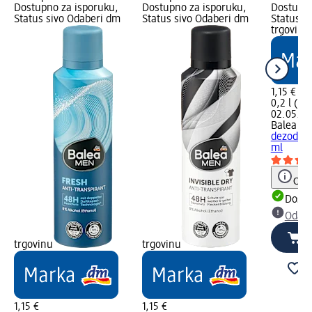
Dostupno za isporuku,
Dostupno za isporuku,
Dostupno
Status sivo Odaberi dm
Status sivo Odaberi dm
Status s
trgovinu
1,15 €
0,2 l (5,7
02.05.202
Balea M
dezodora
ml
Obav
Dostu
Odabe
trgovinu
trgovinu
1,15 €
1,15 €