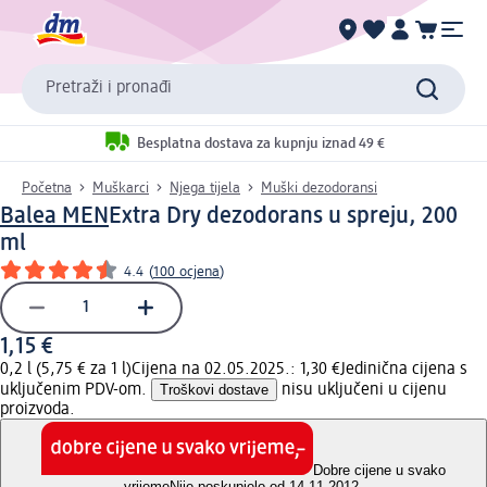
Pretraži i pronađi
Besplatna dostava za kupnju iznad 49 €
Početna
Muškarci
Njega tijela
Muški dezodoransi
Balea MEN
Extra Dry dezodorans u spreju, 200
ml
4.4
(
100 ocjena
)
1,15 €
0,2 l (5,75 € za 1 l)
Cijena na 02.05.2025.: 1,30 €
Jedinična cijena s
uključenim PDV-om.
Troškovi dostave
nisu uključeni u cijenu
proizvoda.
Dobre cijene u svako
vrijeme
Nije poskupjelo od 14.11.2012.