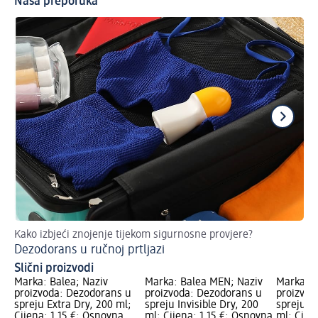
Naša preporuka
Kako izbjeći znojenje tijekom sigurnosne provjere?
Vr
Dezodorans u ručnoj prtljazi
Sp
Slični proizvodi
Marka: Balea; Naziv
Marka: Balea MEN; Naziv
Marka: B
proizvoda: Dezodorans u
proizvoda: Dezodorans u
proizvod
spreju Extra Dry, 200 ml;
spreju Invisible Dry, 200
spreju U
Cijena: 1,15 €; Osnovna
ml; Cijena: 1,15 €; Osnovna
ml; Cije