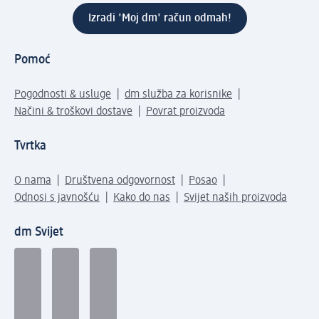
Izradi 'Moj dm' račun odmah!
Pomoć
Pogodnosti & usluge
dm služba za korisnike
Načini & troškovi dostave
Povrat proizvoda
Tvrtka
O nama
Društvena odgovornost
Posao
Odnosi s javnošću
Kako do nas
Svijet naših proizvoda
dm Svijet