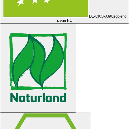
DE-ÖKO-039
Uzgojeno
izvan EU