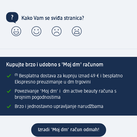
Kako Vam se sviđa stranica?
Kupujte brzo i udobno s 'Moj dm' računom
⁽¹⁾ Besplatna dostava za kupnju iznad 49 € i besplatno
Ekspresno preuzimanje u dm trgovini
Povezivanje 'Moj dm' i dm active beauty računa s
brojnim pogodnostima
Brzo i jednostavno upravljanje narudžbama
Izradi 'Moj dm' račun odmah!