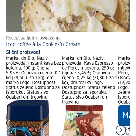
Recept za ljetno osvježenje
Otk
Iced coffee à la Cookies’n Cream
Ek
Slični proizvodi
Marka: dmBio; Naziv
Marka: dmBio; Naziv
Marka: d
proizvoda: Instant kava bez
proizvoda: Kava Espresso
proizvod
kofeina, 100 g; Cijena:
de Peru, mljevena, 250 g;
mljevena
5,95 €; Osnovna cijena: 0,1
Cijena: 5,45 €; Osnovna
Peru, 500
kg (59,50 € za 1 kg); dm
cijena: 0,25 kg (21,80 € za 1
Osnovna 
marka Logo; Dostupnost:
kg); dm marka Logo;
(19,90 €
Status zeleno Dostupno za
Dostupnost: Status zeleno
Logo; Do
isporuku, Status sivo
Dostupno za isporuku,
zeleno D
Odaberi dm trgovinu
Status sivo Odaberi dm
isporuku
trgovinu
Odaberi 
9,95 €
0,5 kg (1