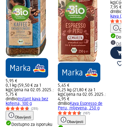
kg)
Cijen
7,95 €
dmBio
Pr
kava Caf
Obav
Dostu
Odabe
5,95 €
0,1 kg (59,50 € za 1
5,45 €
kg)
Cijena na 02.05.2025.:
0,25 kg (21,80 € za 1
5,75 €
kg)
Cijena na 02.05.2025.:
dmBio
Instant kava bez
4,95 €
kofeina, 100 g
dmBio
Kava Espresso de
Peru, mljevena, 250 g
(255)
(107)
Obavijesti
Obavijesti
Dostupno za isporuku