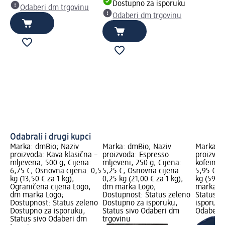
Dostupno za isporuku
Odaberi dm trgovinu
Odaberi dm trgovinu
Odabrali i drugi kupci
Marka: dmBio; Naziv
Marka: dmBio; Naziv
Marka: d
proizvoda: Kava klasična –
proizvoda: Espresso
proizvod
mljevena, 500 g; Cijena:
mljeveni, 250 g; Cijena:
kofeina, 
6,75 €; Osnovna cijena: 0,5
5,25 €; Osnovna cijena:
5,95 €; 
kg (13,50 € za 1 kg);
0,25 kg (21,00 € za 1 kg);
kg (59,50
Ograničena cijena Logo,
dm marka Logo;
marka Lo
dm marka Logo;
Dostupnost: Status zeleno
Status z
Dostupnost: Status zeleno
Dostupno za isporuku,
isporuku
Dostupno za isporuku,
Status sivo Odaberi dm
Odaberi 
Status sivo Odaberi dm
trgovinu