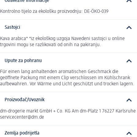
Obavezne informacije
Kontrolno tijelo za ekološku proizvodnju: DE-ÖKO-039
Sastojci
Kava arabica* *iz ekološkog uzgoja Navedeni sastojci u online
trgovini mogu se razlikovati od onih na pakiranju.
Upute za pohranu
Für einen lang anhaltenden aromatischen Geschmack die
geöffnete Packung mit einem Clip verschlossen im Kühlschrank
aufbewahren. Vor Wärme und Licht geschützt und trocken lagern.
Proizvođač/Uvoznik
dm-drogerie markt GmbH + Co. KG Am dm-Platz 1 76227 Karlsruhe
servicecenter@dm.de
Zemlja podrijetla