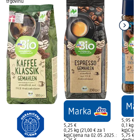
trgovinu
5,95 €
5,25 €
0,1 kg (5
0,25 kg (21,00 € za 1
kg)
Cijen
kg)
Cijena na 02.05.2025.:
5,75 €