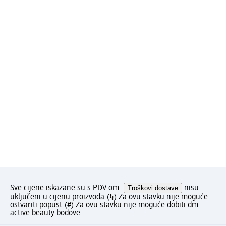
Sve cijene iskazane su s PDV-om.
Troškovi dostave
nisu
uključeni u cijenu proizvoda.
(§) Za ovu stavku nije moguće
ostvariti popust.
(#) Za ovu stavku nije moguće dobiti dm
active beauty bodove.