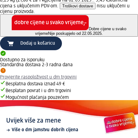
0,25 kg (21,80 € za 1 kg)
Cijena na 02.05.2025.: 5,45 €
Jedinična
cijena s uključenim PDV-om.
Troškovi dostave
nisu uključeni u
cijenu proizvoda.
Dobre cijene u svako
vrijeme
Nije poskupjelo od 22.05.2025.
Dodaj u košaricu
Dostupno za isporuku
Standardna dostava 2-3 radna dana
Provjerite raspoloživost u dm trgovini
Besplatna dostava iznad 49 €
Besplatan povrat i u dm trgovini
Mogućnost plaćanja pouzećem
Uvijek više za mene
Više o dm jamstvu dobrih cijena