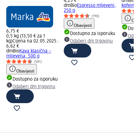
4,25 €
dmBio
In
dmBio
Espresso mljeveni,
kofeina, 
250 g
(190)
Obav
Obavijesti
Dostu
6,75 €
Dostupno za isporuku
0,5 kg (13,50 € za 1
Odabe
kg)
Cijena na 02.05.2025.:
Odaberi dm trgovinu
6,62 €
dmBio
Kava klasična –
mljevena, 500 g
(581)
Obavijesti
Dostupno za isporuku
Odaberi dm trgovinu