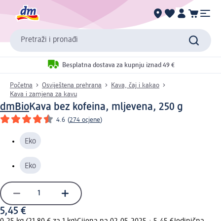
Pretraži i pronađi
Besplatna dostava za kupnju iznad 49 €
Početna
Osviještena prehrana
Kava, čaj i kakao
Kava i zamjena za kavu
dmBio
Kava bez kofeina, mljevena, 250 g
4.6
(
274 ocjene
)
Eko
Eko
5,45 €